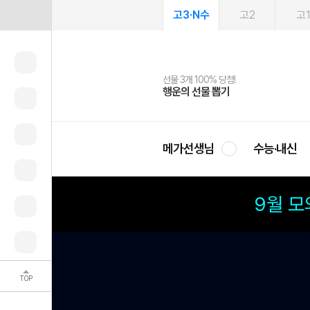
고3·N수
고2
고
선물 3개 100% 당첨!
선물 100% 증정!
여름방학 스터디 캐시백
2027 러셀 단과
스마트러닝앱
메가패스
메가패스 수강생 무료혜택!
사회공헌 캠페인
행운의 선물 뽑기
메가스터디 X 올리브
메가런 썸머스쿨
강사 공개선발
설문 EVENT
3일 무료 체험권
메가클럽 멤버십
희망이룸 메가나눔
영
메가선생님
수능·내신
9월 
TOP