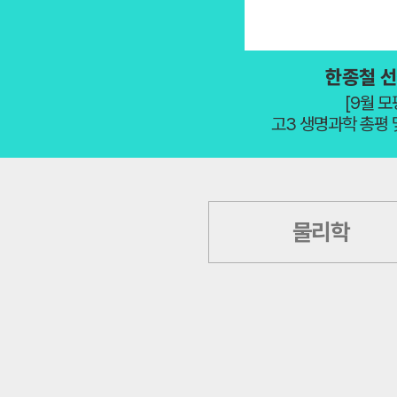
황민준
[생명과학I] 황민
정우정
[화학ll] 정우정의
고석용 선생님
한종철 
[9월 모평]
[9월 모
정우정
[화학ll] 2026
화학I 난이도 분석 및 총평
고3 생명과학 총평 
정우정
[화학l] 2026 
정우정
[화학ll] 2026
정우정
[화학ll] 2026
물리학
황민준
[생명과학I] 초강
정우정
[화학l] 2026 
정우정
[화학l] 2026 
황민준
[생명과학I] 초강