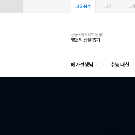
고3·N수
고2
고
선물 3개 100% 당첨!
선물 100% 증정!
여름방학 스터디 캐시백
2027 러셀 단과
스마트러닝앱
메가패스
메가패스 수강생 무료혜택!
사회공헌 캠페인
행운의 선물 뽑기
메가스터디 X 올리브
메가런 썸머스쿨
강사 공개선발
설문 EVENT
3일 무료 체험권
메가클럽 멤버십
희망이룸 메가나눔
영
메가선생님
수능·내신