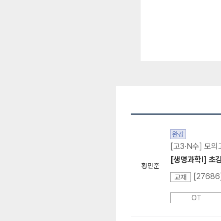
명해 주십니다.
완강
[고3·N수] 모
[생명과학I] 초
황민준
[2768
교재
OT