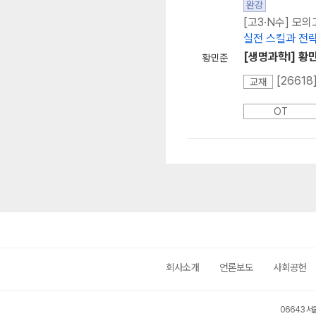
완강
[고3·N수] 모
실전 스킬과 전략
[생명과학I] 황
황민준
[2661
교재
OT
회사소개
언론보도
사회공헌
06643 서