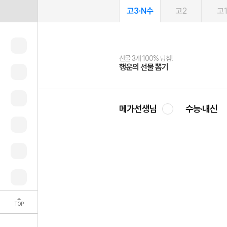
고3·N수
고2
고
선물 3개 100% 당첨!
선물 100% 증정!
여름방학 스터디 캐시백
2027 러셀 단과
스마트러닝앱
메가패스
메가패스 수강생 무료혜택!
사회공헌 캠페인
행운의 선물 뽑기
메가스터디 X 올리브
메가런 썸머스쿨
강사 공개선발
설문 EVENT
3일 무료 체험권
메가클럽 멤버십
희망이룸 메가나눔
영
메가선생님
수능·내신
TOP