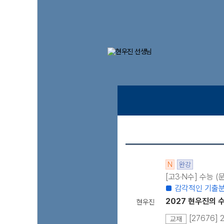
N
완강
[고3·N수] 수능 
■ 감각적인 기출분
2027 현우진의 수
현우진
[27676]
교재