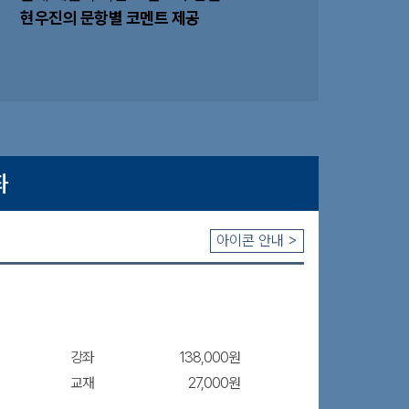
현우진의 문항별 코멘트 제공
좌
아이콘 안내 >
강좌
138,000원
교재
27,000원