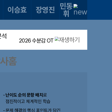
민동
이승효
장영진
휘
분석
2026 수분감 OT
난이도 순의 문항 배치
로
점진적이고 체계적인 학습
문제 해결의 핵심 포인트가 담긴