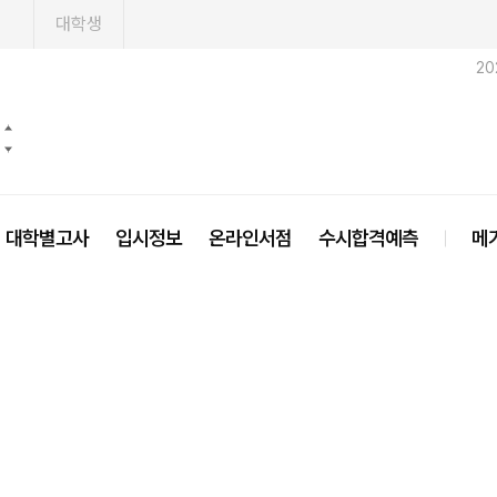
1
대학생
20
대학별고사
입시정보
온라인서점
수시합격예측
메