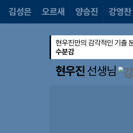
김성은
오르새
양승진
강영찬
현우진만의 감각적인 기출 
수분감
현우진
선생님