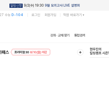
9/2(수) 19:30
9월 모의고사 LIVE 설명회
알람신청
27 수능
D-104
로그인
회원가입
학원 바로가기
현우진의
강좌 · 교재 찾기
통합검색
킬링캠프 시즌
프리미엄 30
8/10(월) 마감
다채로운 난도
가패스
EVENT
8/10(월) 마감
실전 모의고사