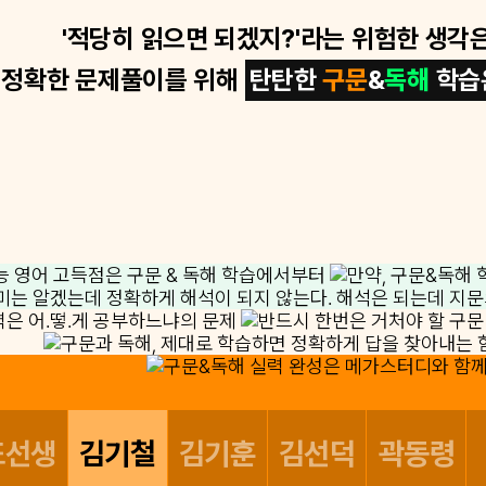
'적당히 읽으면 되겠지?'라는 위험한 생각은
정확한 문제풀이를 위해
탄탄한
구문
&
독해
학습
또선생
김기철
김기훈
김선덕
곽동령