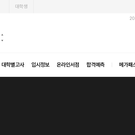
1
대학생
2
대학별고사
입시정보
온라인서점
합격예측
메가패