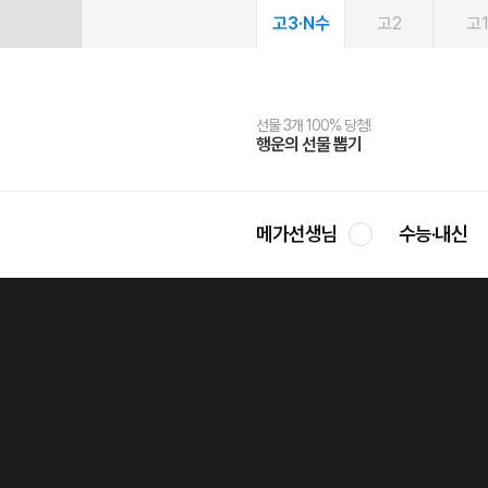
고3·N수
고2
고
선물 3개 100% 당첨!
선물 100% 증정!
여름방학 스터디 캐시백
2027 러셀 단과
스마트러닝앱
메가패스
메가패스 수강생 무료혜택!
사회공헌 캠페인
행운의 선물 뽑기
메가스터디 X 올리브
메가런 썸머스쿨
강사 공개선발
설문 EVENT
3일 무료 체험권
메가클럽 멤버십
희망이룸 메가나눔
영
메가선생님
수능·내신