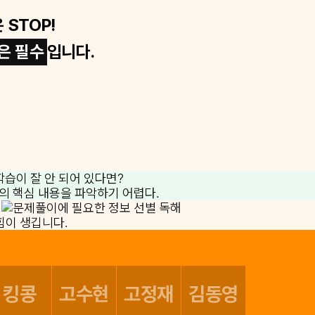
 STOP!
은 필수
입니다.
킹콩
고수현
고정재
김동영