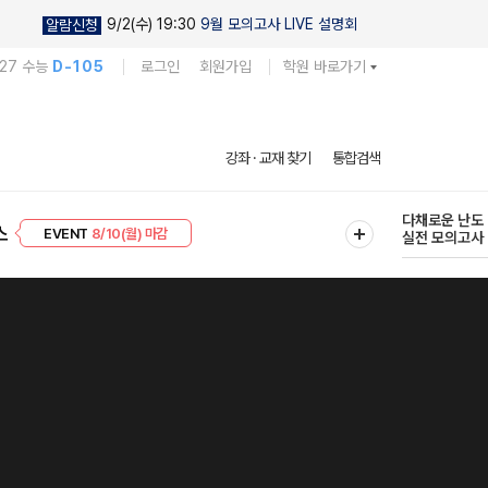
9/2(수) 19:30
9월 모의고사 LIVE 설명회
알람신청
027 수능
D-105
로그인
회원가입
학원 바로가기
다채로운 난도
강좌 · 교재 찾기
통합검색
실전 모의고사
현우진의
스
EVENT
8/10(월) 마감
킬링캠프 시즌
프리미엄 30
8/10(월) 마감