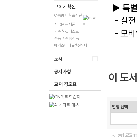
▶
특
고3 기획전
여름방학 학습진단
- 실전
지금은 문제풀이 타이밍
- 모바
기출 북킷리스트
수능 기출 N회독
메가스터디 E실전N제
도서
공지사항
이 도
교재 정오표