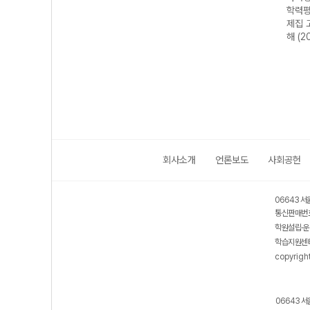
가 기
연합 학력평가 기
학력평가 기출 모
학력평가 기출문
학력평
2 지
출문제집 고2 생
의고사 3개년 13
제집 고2 국어 문
제집 
26년)
명과학-22개정
회 고2 국어 영역
학 (2026년)
해 (2
(2026년)
(2026년)
회사소개
언론보도
사회공헌
06643 서
통신판매번호
학원설립·운
학습지원센터
copyrigh
06643 서