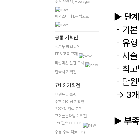
수학 유형서, Hexagon
▶
단계
메가스터디 E분석노트
- 기본
공통 기획전
- 유형
생기부 레벨 UP
- 서술
EBS 고교 교재
따끈따끈 신간 도서
- 최
한국사 기획전
- 단
고1·2 기획전
→ 3개
브랜드 퍼즐링
수학 페어링 기획전
22개정 전략.ZIP
고2 골든타임 기획전
▶
부족
고1 필수 CHECK
수능 수학 킥(KICK)