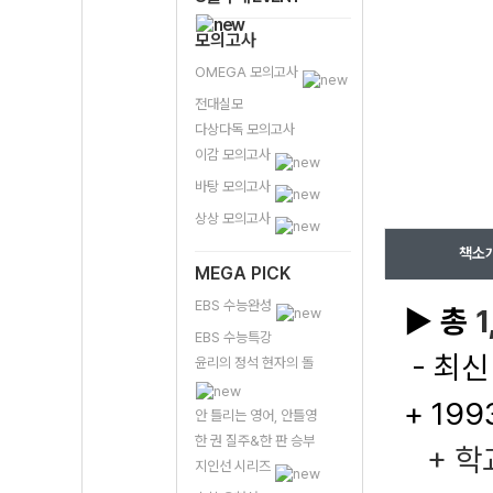
모의고사
OMEGA 모의고사
전대실모
다상다독 모의고사
이감 모의고사
바탕 모의고사
상상 모의고사
책소
MEGA PICK
EBS 수능완성
▶ 총
1
EBS 수능특강
- 최신
윤리의 정석 현자의 돌
+ 19
안 틀리는 영어, 안틀영
한 권 질주&한 판 승부
+ 학
지인선 시리즈