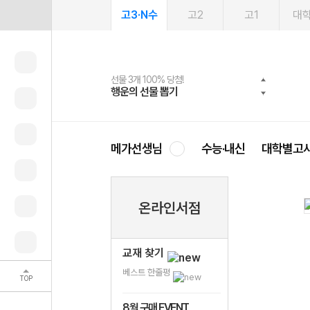
고3·N수
고2
고1
대
선물 3개 100% 당첨!
선물 100% 증정!
2027 러셀 단과
스마트러닝앱
메가패스
메가패스 수강생 무료혜택!
사회공헌 캠페인
행운의 선물 뽑기
메가스터디 X 올리브
강사 공개선발
설문 EVENT
3일 무료 체험권
메가클럽 멤버십
희망이룸 메가나눔
영
메가선생님
수능·내신
대학별고
온라인서점
교재 찾기
베스트 한줄평
TOP
8월 구매 EVENT