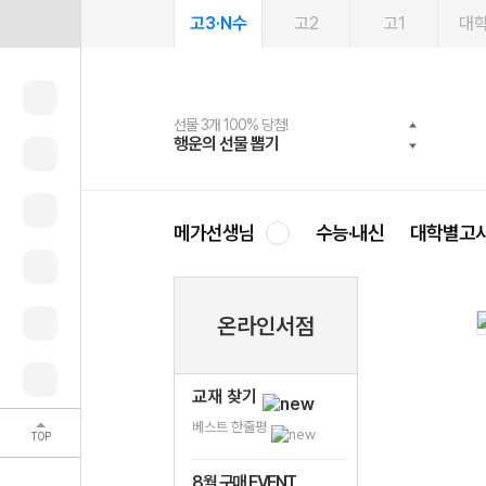
고3·N수
고2
고1
대
선물 3개 100% 당첨!
선물 100% 증정!
여름방학 스터디 캐시백
2027 러셀 단과
스마트러닝앱
메가패스
메가패스 수강생 무료혜택!
사회공헌 캠페인
행운의 선물 뽑기
메가스터디 X 올리브
메가런 썸머스쿨
강사 공개선발
설문 EVENT
3일 무료 체험권
메가클럽 멤버십
희망이룸 메가나눔
영
메가선생님
수능·내신
대학별고
온라인서점
교재 찾기
베스트 한줄평
TOP
8월 구매 EVENT