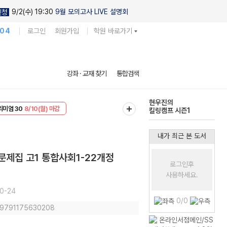
9/2(수) 19:30
9월 모의고사 LIVE 설명회
신청
104
로그인
회원가입
학원 바로가기
현우진의
강좌 · 교재 찾기
통합검색
킬링캠프 시즌1
EVENT
8/10(월) 마감
다채로운 난도
리미엄 30
8/10(월) 마감
실전 모의고사
내가 최근 본 도서
제집 고1 통합사회1-22개정
로그인후
사용하세요.
0-24
0/0
: 9791175630208