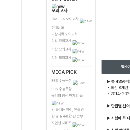
모의고사
OMEGA 모의고사
전대실모
다상다독 모의고사
이감 모의고사
바탕 모의고사
상상 모의고사
책소
MEGA PICK
EBS 수능완성
▶ 총 439문
- 최신 8개년 
EBS 수능특강
- 2014~2
윤리의 정석 현자의 돌
▶ 단원별·난이
안 틀리는 영어, 안틀영
한 권 질주&한 판 승부
▶ 시험에 꼭 
지인선 시리즈