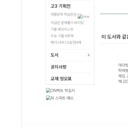
고3 기획전
여름방학 학습진단
지금은 문제풀이 타이밍
기출 북킷리스트
수능 기출 N회독
이 도서와 같
메가스터디 E실전N제
도서
·전국
마더텅 수능·전국
마더텅 전국연합
마더텅 전국연합
마더텅
공지사항
가 기
연합 학력평가 기
학력평가 기출 모
학력평가 기출문
학력평
2 지
출문제집 고2 생
의고사 3개년 13
제집 고2 국어 문
제집 
교재 정오표
26년)
명과학-22개정
회 고2 국어 영역
학 (2026년)
해 (2
(2026년)
(2026년)