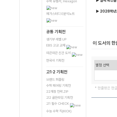
▶ 실력 확인을
수학 유형서, Hexagon
▶ 2028학년도
메가스터디 E분석노트
공통 기획전
생기부 레벨 UP
이 도서의 
EBS 고교 교재
따끈따끈 신간 도서
한국사 기획전
고1·2 기획전
브랜드 퍼즐링
수학 페어링 기획전
* 한줄평은 한
22개정 전략.ZIP
고2 골든타임 기획전
고1 필수 CHECK
수능 수학 킥(KICK)