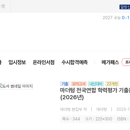
학생
알람
2027 수능
D-
사
입시정보
온라인서점
수시합격예측
메가패스
프
기출
모의고사
내신대비
22개정
마더텅 전국연합 학력평가 기출문
(2026년)
마더텅 편집부 저
|
마더텅
|
2025-1
쪽수 : 344
크기 : 225*300
ISBN 