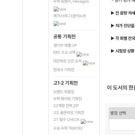
- 듣기 평가 
수학 유형서, Hexagon
▶ 전 문항 자
메가스터디 E분석노트
▶ 자가 진단을
공통 기획전
▶ 각 회별 전
생기부 레벨 UP
▶ 시험장 상황
EBS 고교 교재
따끈따끈 신간 도서
한국사 기획전
고1·2 기획전
이 도서의 
브랜드 퍼즐링
수학 페어링 기획전
22개정 전략.ZIP
고2 골든타임 기획전
고1 필수 CHECK
수능 수학 킥(KICK)