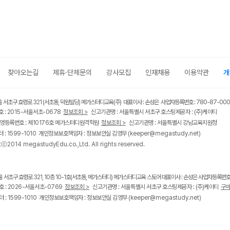
찾아오는길
제휴·단체문의
강사모집
인재채용
이용약관
개
울 서초구 효령로 321 (서초동, 덕원빌딩) 메가스터디교육(주) 대표이사 : 손성은 사업자등록번호 : 780-87-00
 : 2015-서울서초-0678
정보조회 >
신고기관명 : 서울특별시 서초구 호스팅제공자 : (주)케이티
영등록번호 : 제10176호 메가스터디원격학원
정보조회 >
신고기관명 : 서울특별시 강남교육지원청
 : 1599-1010 개인정보보호책임자 : 정보보안실 김영무
(keeper@megastudy.net)
tⓒ2014 megastudyEdu.co.,Ltd. All rights reserved.
울 서초구 효령로 321, 10층 10-1호(서초동, 메가스터디) 메가스터디교육 스토어 대표이사 : 손성은 사업자등록번호 :
 : 2026-서울서초-0769
정보조회 >
신고기관명 : 서울특별시 서초구 호스팅제공자 : (주)케이티
구매
 : 1599-1010 개인정보보호책임자 : 정보보안실 김영무
(keeper@megastudy.net)