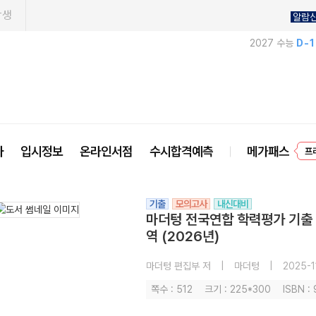
학생
알람
2027 수능
D-
사
입시정보
온라인서점
수시합격예측
메가패스
프
기출
모의고사
내신대비
마더텅 전국연합 학력평가 기출 
역 (2026년)
마더텅 편집부 저
|
마더텅
|
2025-1
쪽수 : 512
크기 : 225*300
ISBN :