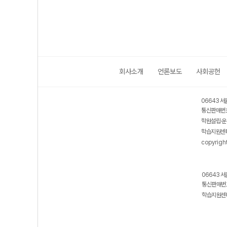
회사소개
언론보도
사회공헌
06643 서
통신판매번호
학원설립·운
학습지원센터
copyrigh
06643 서
통신판매번호
학습지원센터