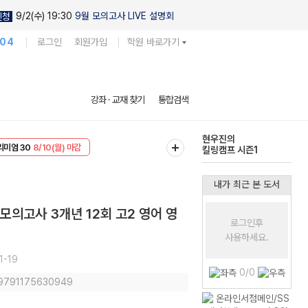
9/2(수) 19:30
9월 모의고사 LIVE 설명회
신청
104
로그인
회원가입
학원 바로가기
강좌 · 교재 찾기
통합검색
현우진의
킬링캠프 시즌1
EVENT
8/10(월) 마감
리미엄 30
8/10(월) 마감
다채로운 난도
실전 모의고사
내가 최근 본 도서
모의고사 3개년 12회 고2 영어 영
로그인후
사용하세요.
1-19
0/0
 9791175630949