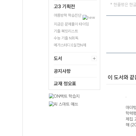
* 한줄평은 한
고3 기획전
여름방학 학습진단
지금은 문제풀이 타이밍
기출 북킷리스트
수능 기출 N회독
메가스터디 E실전N제
도서
공지사항
이 도서와 같
교재 정오표
·전국
마더텅 수능·전국
마더텅 전국연합
마더텅 전국연합
마더텅
가 기
연합 학력평가 기
학력평가 기출 모
학력평가 기출문
학력평
2 지
출문제집 고2 생
의고사 3개년 13
제집 고2 국어 문
제집 
26년)
명과학-22개정
회 고2 국어 영역
학 (2026년)
해 (2
(2026년)
(2026년)