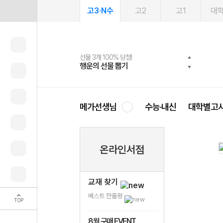
고3·N수
고2
고1
대
선물 3개 100% 당첨!
선물 100% 증정!
여름방학 스터디 캐시백
2027 러셀 단과
스마트러닝앱
메가패스
메가패스 수강생 무료혜택!
사회공헌 캠페인
행운의 선물 뽑기
메가스터디 X 올리브
메가런 썸머스쿨
강사 공개선발
설문 EVENT
3일 무료 체험권
메가클럽 멤버십
희망이룸 메가나눔
영
메가선생님
수능·내신
대학별고
온라인서점
교재 찾기
베스트 한줄평
TOP
8월 구매 EVENT