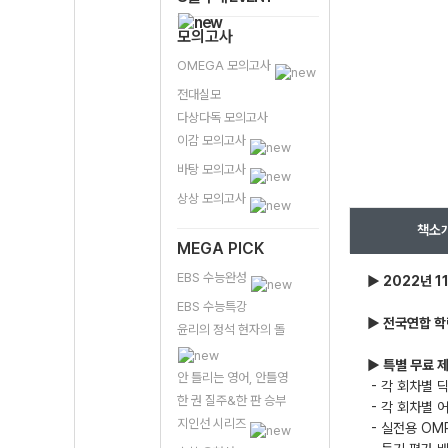
모의고사
OMEGA 모의고사
전대실모
다상다독 모의고사
이감 모의고사
바탕 모의고사
상상 모의고사
책소
MEGA PICK
EBS 수능완성
▶ 2022년 1
EBS 수능특강
▶ 전국연합 학
윤리의 정석 현자의 돌
▶ 특별 무료 
안 틀리는 영어, 안틀영
- 각 회차별 
한 권 질주&한 판 승부
- 각 회차별 
지인선 시리즈
- 실전용 OM