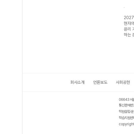
능대비
2027 수능대비
2027 수능대비
2027 수능대비
202
생활과
현자의 돌 윤리와
현자의 돌 윤리와
현자의 돌 생활과
현자의
분석서
사상 기출로 시작
사상 6평 분석서
윤리 수능 실전
윤리 
능완성
하는 감각
&EBS 수능완성
개념 완성
하는 
연계 N제
회사소개
언론보도
사회공헌
06643 서
통신판매번호
학원설립·운
학습지원센터
copyrigh