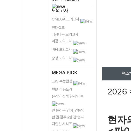
모의고사
OMEGA 모의고사
전대실모
다상다독 모의고사
이감 모의고사
바탕 모의고사
상상 모의고사
MEGA PICK
책소
EBS 수능완성
2026
EBS 수능특강
윤리의 정석 현자의 돌
안 틀리는 영어, 안틀영
현자
한 권 질주&한 판 승부
지인선 시리즈
<
파