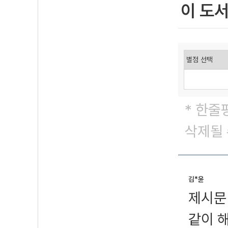
이 도
* 한줄
삭제될 
김*윤
제시문
같이 