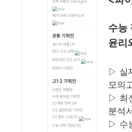
수학 유형서, Hexagon
메가스터디 E분석노트
수능 
공통 기획전
윤리
생기부 레벨 UP
EBS 고교 교재
따끈따끈 신간 도서
한국사 기획전
▷
실
고1·2 기획전
모의
브랜드 퍼즐링
▷
최
수학 페어링 기획전
22개정 전략.ZIP
분석
고2 골든타임 기획전
고1 필수 CHECK
▷
수
수능 수학 킥(KICK)