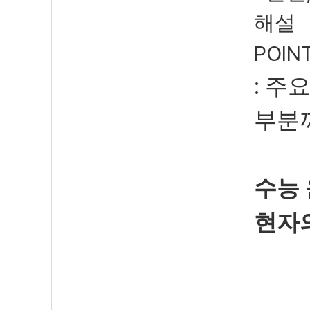
해설
POINT
:
주요
부분
수능
현자