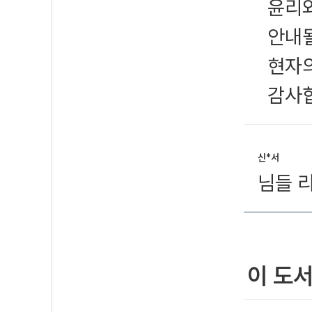
윤리와
안내될
현자의
감사
신*서
님들 
이 도