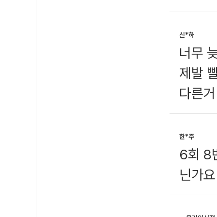
신*하
너무 
제발 
다른거
한*주
6회 
닌가요