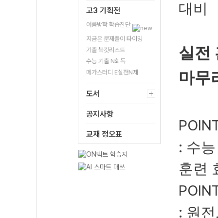
대비
고3 기획전
여름방학 학습진단
지금은 문제풀이 타이밍
실전
기출 북킷리스트
수능 기출 N회독
메가스터디 E실전N제
마무
도서
공지사항
POINT
교재 정오표
:
수능
훈련 
POINT
:
원전