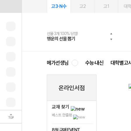
고3·N수
고2
고1
대
선물 3개 100% 당첨!
선물 100% 증정!
여름방학 스터디 캐시백
2027 러셀 단과
스마트러닝앱
메가패스
메가패스 수강생 무료혜택!
사회공헌 캠페인
행운의 선물 뽑기
메가스터디 X 올리브
메가런 썸머스쿨
강사 공개선발
설문 EVENT
3일 무료 체험권
메가클럽 멤버십
희망이룸 메가나눔
영
메가선생님
수능·내신
대학별고
온라인서점
교재 찾기
베스트 한줄평
TOP
8월 구매 EVENT