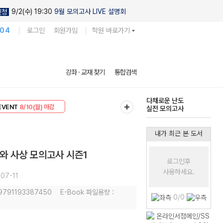
9/2(수) 19:30
9월 모의고사 LIVE 설명회
신청
104
로그인
회원가입
학원 바로가기
현우진의
강좌 · 교재 찾기
통합검색
킬링캠프 시즌1
리미엄 30
8/10(월) 마감
다채로운 난도
EVENT
8/10(월) 마감
실전 모의고사
내가 최근 본 도서
리와 사상 모의고사 시즌1
로그인후
사용하세요.
07-11
 9791193387450
E-Book 파일용량 :
0/0