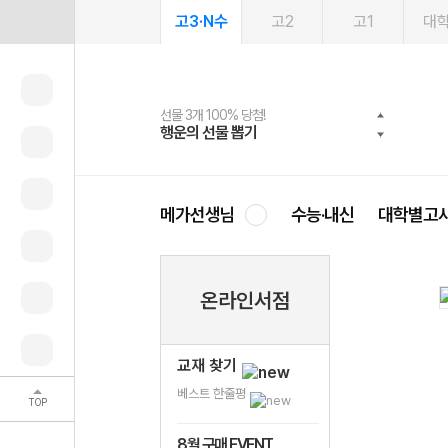
고3·N수
고2
고1
대
선물 3개 100% 당첨!
선물 100% 증정!
여름방학 스터디 캐시백
2027 러셀 단과
스마트러닝앱
메가패스
메가패스 수강생 무료혜택!
사회공헌 캠페인
행운의 선물 뽑기
메가스터디 X 올리브
메가런 썸머스쿨
강사 공개선발
설문 EVENT
3일 무료 체험권
메가클럽 멤버십
희망이룸 메가나눔
영
메가선생님
수능·내신
대학별고
온라인서점
교재 찾기
베스트 한줄평
TOP
8월 구매 EVENT