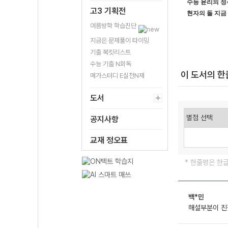
수능 윤리의 정
고3 기획전
현자의 돌 지금
여름방학 학습진단
지금은 문제풀이 타이밍
기출 북킷리스트
수능 기출 N회독
이 도서의 
메가스터디 E실전N제
도서
공지사항
교재 정오표
* 한줄평은 한
백*민
해설부분이 