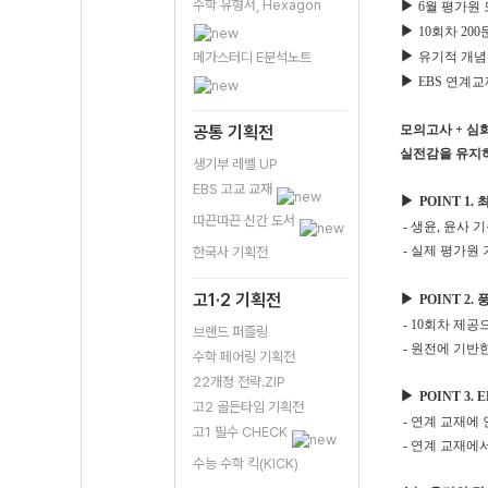
수학 유형서, Hexagon
▶
6월 평가원 
▶
10회차 20
▶
메가스터디 E분석노트
유기적 개념
▶
EBS 연계교
공통 기획전
모의고사 + 심
실전감을 유지하
생기부 레벨 UP
EBS 고교 교재
▶
POINT 1
따끈따끈 신간 도서
- 생윤, 윤사 
- 실제 평가원
한국사 기획전
고1·2 기획전
▶
POINT 2
- 10회차 제
브랜드 퍼즐링
- 원전에 기반
수학 페어링 기획전
22개정 전략.ZIP
▶
POINT 3
고2 골든타임 기획전
- 연계 교재에
고1 필수 CHECK
- 연계 교재에
수능 수학 킥(KICK)