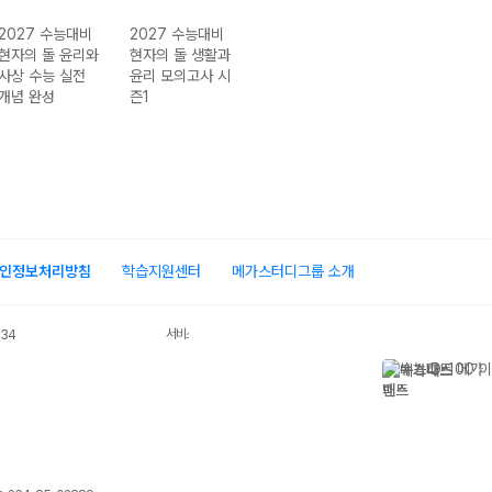
2027 수능대비
2027 수능대비
2027 수능대비
2027 수능대비
현자의 돌 윤리와
현자의 돌 생활과
현자의 돌 생활과
현자의 돌 윤리
사상 수능 실전
윤리 모의고사 시
윤리 6평 분석서
사상 기출로 시
개념 완성
즌1
&EBS 수능완성
하는 감각
연계 N제
인정보처리방침
학습지원센터
메가스터디그룹 소개
서비스 가입사실 확인
034