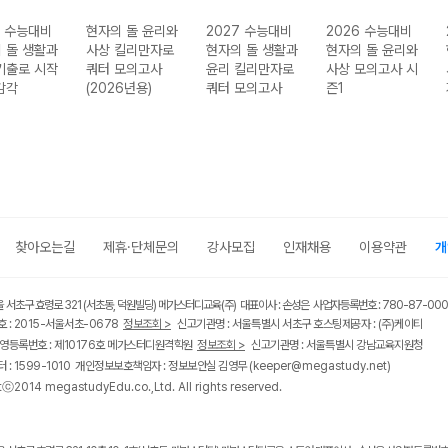
7 수능대비
현자의 돌 윤리와
2027 수능대비
2026 수능대비
 돌 생활과
사상 킬리만자로
현자의 돌 생활과
현자의 돌 윤리와
기출로 시작
쿼터 모의고사
윤리 킬리만자로
사상 모의고사 시
감각
(2026년용)
쿼터 모의고사
즌1
찾아오는길
제휴·단체문의
강사모집
인재채용
이용약관
개
울 서초구 효령로 321 (서초동, 덕원빌딩) 메가스터디교육(주) 대표이사 : 손성은 사업자등록번호 : 780-87-00
 : 2015-서울서초-0678
정보조회 >
신고기관명 : 서울특별시 서초구 호스팅제공자 : (주)케이티
영등록번호 : 제10176호 메가스터디원격학원
정보조회 >
신고기관명 : 서울특별시 강남교육지원청
 : 1599-1010 개인정보보호책임자 : 정보보안실 김영무
(keeper@megastudy.net)
tⓒ2014 megastudyEdu.co.,Ltd. All rights reserved.