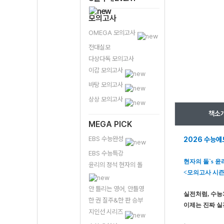
모의고사
OMEGA 모의고사
전대실모
다상다독 모의고사
이감 모의고사
바탕 모의고사
상상 모의고사
책소
MEGA PICK
EBS 수능완성
2026 수능에
EBS 수능특강
현자의 돌`s 윤
윤리의 정석 현자의 돌
<모의고사 시즌
안 틀리는 영어, 안틀영
실전처럼, 수
한 권 질주&한 판 승부
이제는 진짜 실
지인선 시리즈