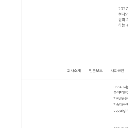
능대비
2027 수능대비
2027 수능대비
2027 수능대비
202
생활과
현자의 돌 윤리와
현자의 돌 윤리와
현자의 돌 생활과
현자의
분석서
사상 기출로 시작
사상 6평 분석서
윤리 수능 실전
윤리 
능완성
하는 감각
&EBS 수능완성
개념 완성
하는 
연계 N제
회사소개
언론보도
사회공헌
06643 서
통신판매번호
학원설립·운
학습지원센터
copyrigh