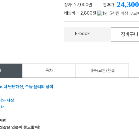
24,300
정가
27,000원
판매가
배송비 :
2,800원
E-book
장바구니
메가스터디
개
목차
배송/교환/환불
도 더 단단해진, 수능 윤리의 정석
리와 사상
1>
능처럼
전같은 연습이 중요할 때!