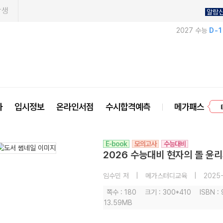
학생
알람
2027 수능
D-
프
사
입시정보
온라인서점
수시합격예측
메가패스
E-book
모의고사
수능대비
2026 수능대비 현자의 돌 윤
임수민 저
|
메가스터디교육
|
2025-
쪽수 : 180
크기 : 300*410
ISBN :
13.59MB