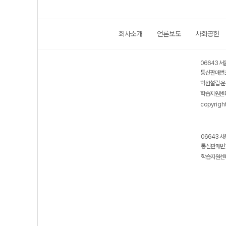
회사소개
언론보도
사회공헌
06643 서
통신판매번호
학원설립·운
학습지원센터
copyrigh
06643 서
통신판매번호
학습지원센터