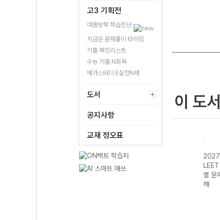
고3 기획전
여름방학 학습진단
지금은 문제풀이 타이밍
기출 북킷리스트
수능 기출 N회독
메가스터디 E실전N제
도서
이 도
공지사항
교재 정오표
202
LEE
별 문
해