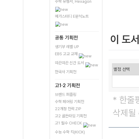
수학 유형서, Hexagon
메가스터디 E분석노트
이 도
공통 기획전
생기부 레벨 UP
EBS 고교 교재
따끈따끈 신간 도서
한국사 기획전
고1·2 기획전
브랜드 퍼즐링
* 한줄
수학 페어링 기획전
22개정 전략.ZIP
삭제될 
고2 골든타임 기획전
고1 필수 CHECK
수능 수학 킥(KICK)