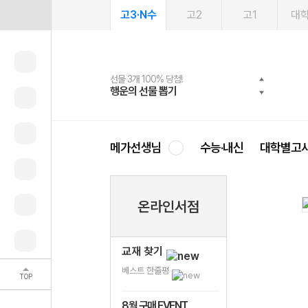
고3·N수
고2
고1
대
선물 3개 100% 당첨!
선물 100% 증정!
여름방학 스터디 캐시백
2027 러셀 단과
스마트러닝앱
메가패스
메가패스 수강생 무료혜택!
사회공헌 캠페인
행운의 선물 뽑기
메가스터디 X 올리브
메가런 썸머스쿨
강사 공개선발
설문 EVENT
3일 무료 체험권
메가클럽 멤버십
희망이룸 메가나눔
영
메가선생님
수능·내신
대학별고
온라인서점
교재 찾기
베스트 한줄평
TOP
8월 구매 EVENT