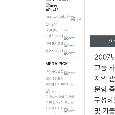
모의고사
OMEGA 모의고사
전대실모
다상다독 모의고사
이감 모의고사
책소
바탕 모의고사
상상 모의고사
2007
MEGA PICK
고등 
EBS 수능완성
자의 
EBS 수능특강
윤리의 정석 현자의 돌
문항 
안 틀리는 영어, 안틀영
구성하
한 권 질주&한 판 승부
및 기
지인선 시리즈