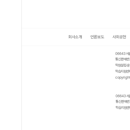
회사소개
언론보도
사회공헌
06643 서
통신판매번호
학원설립·운
학습지원센터
copyrigh
06643 서
통신판매번호
학습지원센터