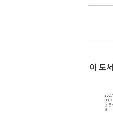
이 도
202
LEE
별 문
해