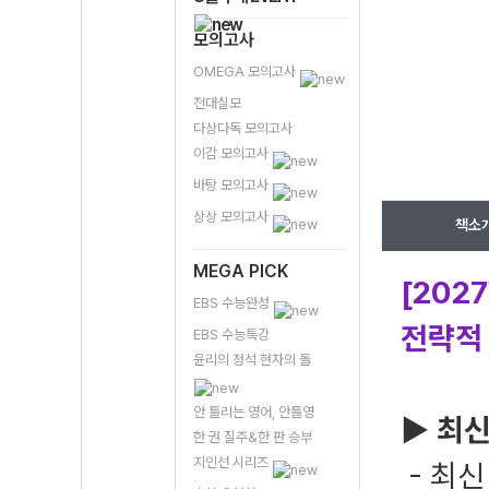
모의고사
OMEGA 모의고사
전대실모
다상다독 모의고사
이감 모의고사
바탕 모의고사
상상 모의고사
책소
MEGA PICK
[202
EBS 수능완성
전략적
EBS 수능특강
윤리의 정석 현자의 돌
안 틀리는 영어, 안틀영
▶ 최신
한 권 질주&한 판 승부
지인선 시리즈
- 최신