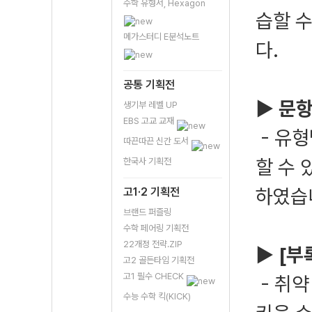
수학 유형서, Hexagon
습할 
메가스터디 E분석노트
다.
공통 기획전
▶ 문
생기부 레벨 UP
EBS 고교 교재
- 유
따끈따끈 신간 도서
할 수 
한국사 기획전
하였습
고1·2 기획전
브랜드 퍼즐링
수학 페어링 기획전
22개정 전략.ZIP
▶ [부
고2 골든타임 기획전
고1 필수 CHECK
- 취약
수능 수학 킥(KICK)