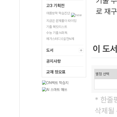
키울 수
고3 기획전
로 재
여름방학 학습진단
지금은 문제풀이 타이밍
기출 북킷리스트
수능 기출 N회독
메가스터디 E실전N제
이 도
도서
공지사항
교재 정오표
* 한줄
삭제될 