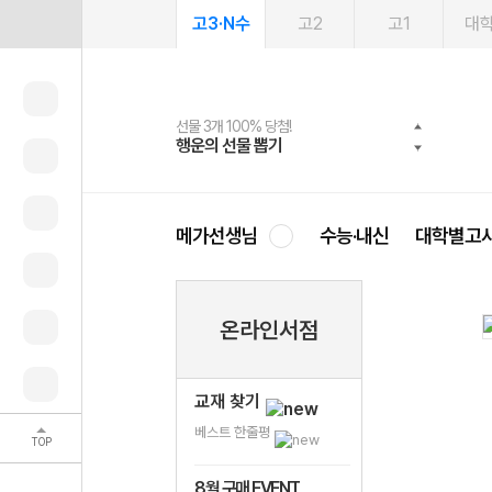
고3·N수
고2
고1
대
선물 3개 100% 당첨!
선물 100% 증정!
여름방학 스터디 캐시백
2027 러셀 단과
스마트러닝앱
메가패스
메가패스 수강생 무료혜택!
사회공헌 캠페인
행운의 선물 뽑기
메가스터디 X 올리브
메가런 썸머스쿨
강사 공개선발
설문 EVENT
3일 무료 체험권
메가클럽 멤버십
희망이룸 메가나눔
영
메가선생님
수능·내신
대학별고
온라인서점
교재 찾기
베스트 한줄평
TOP
8월 구매 EVENT