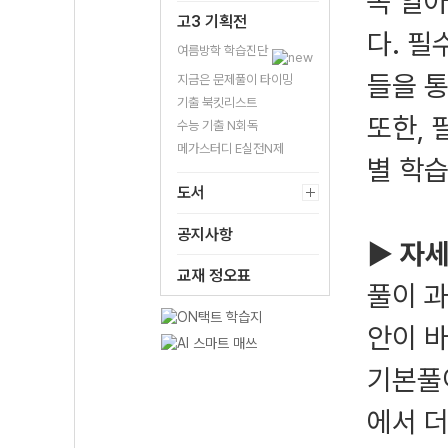
꼭 알
고3 기획전
다. 필
여름방학 학습진단
들을 통
지금은 문제풀이 타이밍
기출 북킷리스트
또한, 
수능 기출 N회독
메가스터디 E실전N제
별 학
도서
공지사항
▶ 자세
교재 정오표
풀이 
안이 바
기본풀이
에서 더