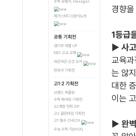
수학 유형서, Hexagon
경향을
메가스터디 E분석노트
1등급
공통 기획전
▶ 사
생기부 레벨 UP
EBS 고교 교재
교육과
따끈따끈 신간 도서
는 않지
한국사 기획전
대한 
고1·2 기획전
브랜드 퍼즐링
이는 고
수학 페어링 기획전
22개정 전략.ZIP
고2 골든타임 기획전
고1 필수 CHECK
▶ 완벽
수능 수학 킥(KICK)