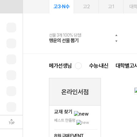
고3·N수
고2
고1
대
선물 3개 100% 당첨!
선물 100% 증정!
여름방학 스터디 캐시백
2027 러셀 단과
스마트러닝앱
메가패스
메가패스 수강생 무료혜택!
사회공헌 캠페인
행운의 선물 뽑기
메가스터디 X 올리브
메가런 썸머스쿨
강사 공개선발
설문 EVENT
3일 무료 체험권
메가클럽 멤버십
희망이룸 메가나눔
영
메가선생님
수능·내신
대학별고
온라인서점
교재 찾기
베스트 한줄평
TOP
8월 구매 EVENT