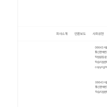
회사소개
언론보도
사회공헌
06643 서
통신판매번호
학원설립·운
학습지원센터
copyrigh
06643 서
통신판매번호
학습지원센터