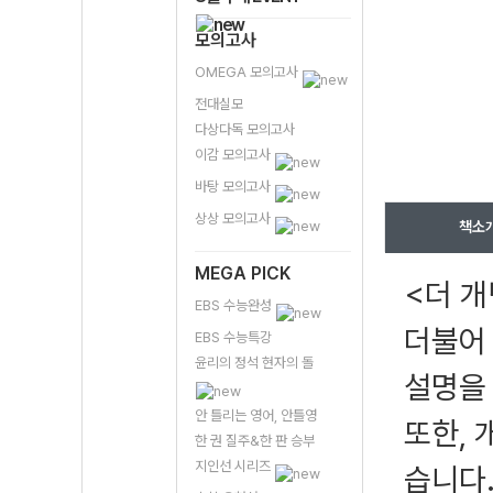
모의고사
OMEGA 모의고사
전대실모
다상다독 모의고사
이감 모의고사
바탕 모의고사
상상 모의고사
책소
MEGA PICK
<더 
EBS 수능완성
더불어 
EBS 수능특강
윤리의 정석 현자의 돌
설명을 
안 틀리는 영어, 안틀영
또한, 
한 권 질주&한 판 승부
지인선 시리즈
습니다.