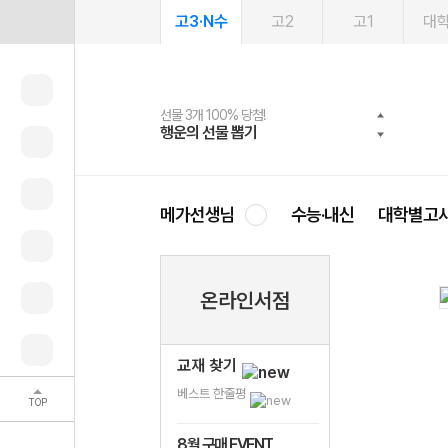
고3·N수
고2
고1
대
선물 3개 100% 당첨!
선물 100% 증정!
여름방학 스터디 캐시백
2027 러셀 단과
스마트러닝앱
메가패스
메가패스 수강생 무료혜택!
사회공헌 캠페인
행운의 선물 뽑기
메가스터디 X 올리브
메가런 썸머스쿨
강사 공개선발
설문 EVENT
3일 무료 체험권
메가클럽 멤버십
희망이룸 메가나눔
영
메가선생님
수능·내신
대학별고
온라인서점
교재 찾기
베스트 한줄평
TOP
8월 구매 EVENT