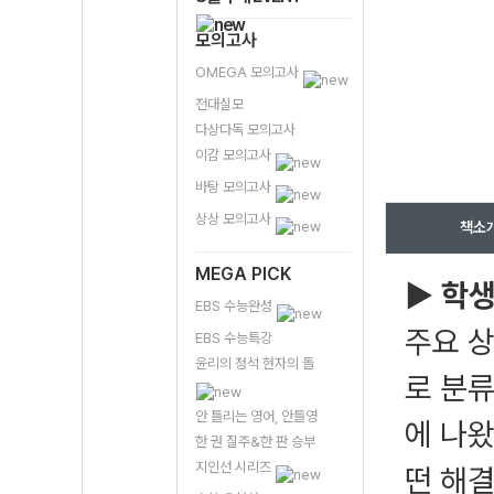
모의고사
OMEGA 모의고사
전대실모
다상다독 모의고사
이감 모의고사
바탕 모의고사
상상 모의고사
책소
MEGA PICK
▶ 학생
EBS 수능완성
주요 상
EBS 수능특강
윤리의 정석 현자의 돌
로 분류
안 틀리는 영어, 안틀영
에 나왔
한 권 질주&한 판 승부
지인선 시리즈
떤 해결