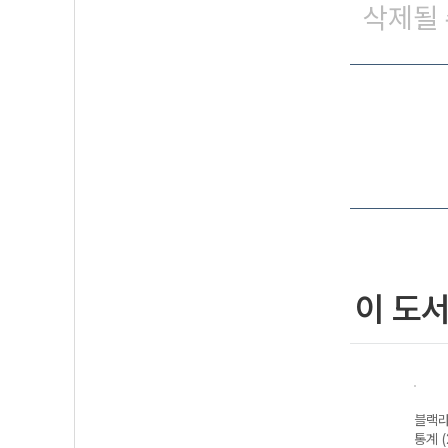
삭제될 
이 도
블랙라
블랙라벨 미적분
블랙라벨 공통수
블랙라벨 수학II
블랙라
통
I-22개정 (2026
학2-22개정
(2026년용)
통계 