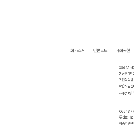
년)
(2026년용)
회사소개
언론보도
사회공헌
06643 서
통신판매번호
학원설립·운
학습지원센터
copyrigh
06643 서
통신판매번호
학습지원센터