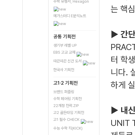
수학 유형서, Hexagon
는 핵
메가스터디 E분석노트
▶ 간
공통 기획전
PRAC
생기부 레벨 UP
EBS 고교 교재
터 학
따끈따끈 신간 도서
니다.
한국사 기획전
하게 실
고1·2 기획전
브랜드 퍼즐링
수학 페어링 기획전
22개정 전략.ZIP
▶ 내신
고2 골든타임 기획전
고1 필수 CHECK
UNIT
수능 수학 킥(KICK)