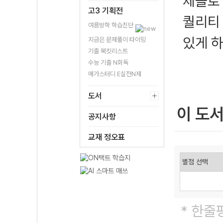
제들로
고3 기획전
퀄리티
여름방학 학습진단
있게 
지금은 문제풀이 타이밍
기출 북킷리스트
수능 기출 N회독
메가스터디 E실전N제
도서
이 도
공지사항
교재 정오표
* 한줄