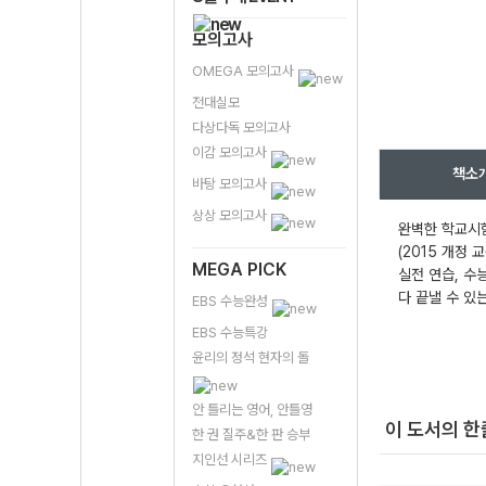
모의고사
OMEGA 모의고사
전대실모
다상다독 모의고사
이감 모의고사
책소
바탕 모의고사
상상 모의고사
완벽한 학교시험
(2015 개정
MEGA PICK
실전 연습, 수
다 끝낼 수 있
EBS 수능완성
EBS 수능특강
윤리의 정석 현자의 돌
안 틀리는 영어, 안틀영
이 도서의 
한 권 질주&한 판 승부
지인선 시리즈