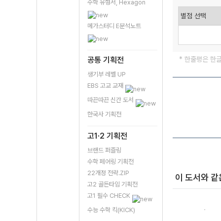
수학 유형서, Hexagon
메가스터디 E분석노트
공통 기획전
* 한줄평은 한
생기부 레벨 UP
EBS 고교 교재
따끈따끈 신간 도서
한국사 기획전
고1·2 기획전
브랜드 퍼즐링
수학 페어링 기획전
22개정 전략.ZIP
이 도서와 같
고2 골든타임 기획전
고1 필수 CHECK
수능 수학 킥(KICK)