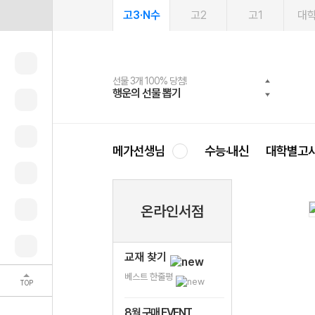
고3·N수
고2
고1
대
선물 3개 100% 당첨!
선물 100% 증정!
여름방학 스터디 캐시백
2027 러셀 단과
스마트러닝앱
메가패스
메가패스 수강생 무료혜택!
사회공헌 캠페인
행운의 선물 뽑기
메가스터디 X 올리브
메가런 썸머스쿨
강사 공개선발
설문 EVENT
3일 무료 체험권
메가클럽 멤버십
희망이룸 메가나눔
영
메가선생님
수능·내신
대학별고
온라인서점
교재 찾기
베스트 한줄평
TOP
8월 구매 EVENT