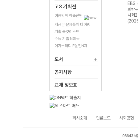
성 과
EBS 개념완성 과
EBS 개념완성 과
EBS 개념완성 한
EBS
고3 기획전
화
학탐구영역 생명
학탐구영역 지구
국사-22개정
회탐구
과학-22개정
과학-22개정
(2026년용)
사회2
여름방학 학습진단
(2026년)
(2026년)
(202
지금은 문제풀이 타이밍
기출 북킷리스트
수능 기출 N회독
메가스터디 E실전N제
도서
공지사항
교재 정오표
회사소개
언론보도
사회공헌
06643 서