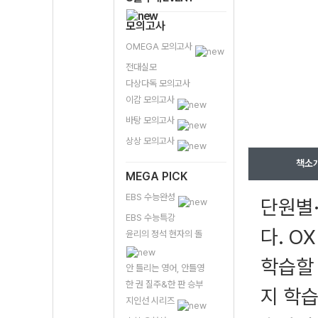
모의고사
OMEGA 모의고사
전대실모
다상다독 모의고사
이감 모의고사
바탕 모의고사
상상 모의고사
책소
MEGA PICK
EBS 수능완성
단원별
EBS 수능특강
다. O
윤리의 정석 현자의 돌
학습할
안 틀리는 영어, 안틀영
한 권 질주&한 판 승부
지 학
지인선 시리즈