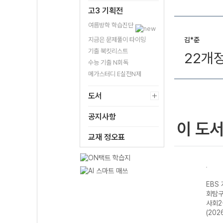
고3 기획전
여름방학 학습진단
지금은 문제풀이 타이밍
김*준
기출 북킷리스트
22개
수능 기출 N회독
메가스터디 E실전N제
도서
공지사항
이 도
교재 정오표
성 과
EBS 개념완성 과
EBS 개념완성 과
EBS 개념완성 한
EBS
화
학탐구영역 생명
학탐구영역 지구
국사-22개정
회탐구
과학-22개정
과학-22개정
(2026년용)
사회2
(2026년)
(2026년)
(202