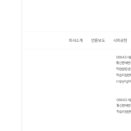
회사소개
언론보도
사회공헌
06643 서
통신판매번호
학원설립·운
학습지원센터
copyrigh
06643 서
통신판매번호
학습지원센터