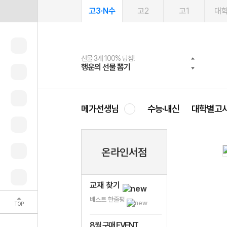
고3·N수
고2
고1
대
선물 3개 100% 당첨!
선물 100% 증정!
여름방학 스터디 캐시백
2027 러셀 단과
스마트러닝앱
메가패스
메가패스 수강생 무료혜택!
사회공헌 캠페인
행운의 선물 뽑기
메가스터디 X 올리브
메가런 썸머스쿨
강사 공개선발
설문 EVENT
3일 무료 체험권
메가클럽 멤버십
희망이룸 메가나눔
영
메가선생님
수능·내신
대학별고
온라인서점
교재 찾기
베스트 한줄평
TOP
8월 구매 EVENT