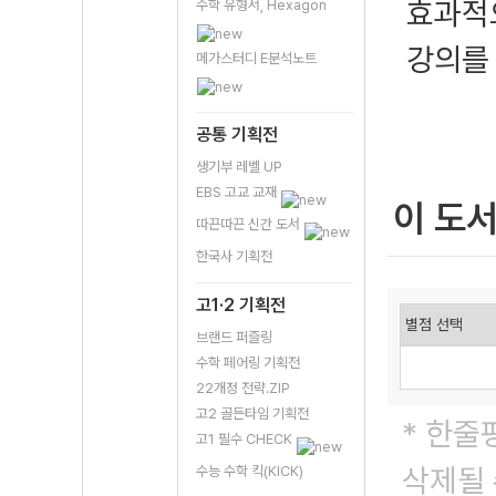
효과적으
수학 유형서, Hexagon
강의를
메가스터디 E분석노트
공통 기획전
생기부 레벨 UP
EBS 고교 교재
이 도
따끈따끈 신간 도서
한국사 기획전
고1·2 기획전
브랜드 퍼즐링
수학 페어링 기획전
22개정 전략.ZIP
고2 골든타임 기획전
* 한줄
고1 필수 CHECK
삭제될 
수능 수학 킥(KICK)