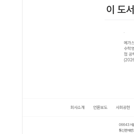
이 도
N제
메가스터디 N제
메가스터디 N제
메가스터디 N제
메가스
-22
지구과학 685
영어영역 어법·어
수학영역 수학I 4
수학영
년)
제-22개정
휘 222제 (2026
점 공략 190제
점 공
(2026년)
년용)
(2026년용)
(202
회사소개
언론보도
사회공헌
06643 서
통신판매번호