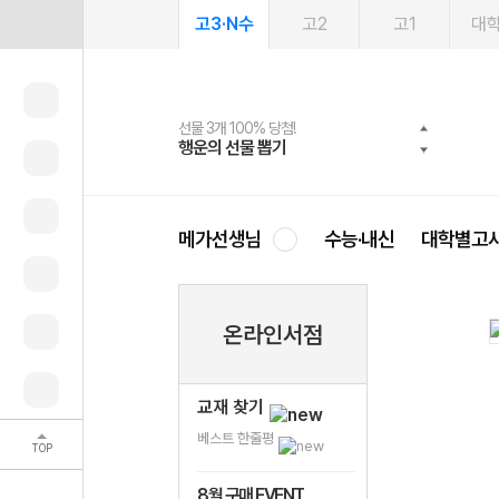
고3·N수
고2
고1
대
선물 3개 100% 당첨!
선물 100% 증정!
여름방학 스터디 캐시백
2027 러셀 단과
스마트러닝앱
메가패스
메가패스 수강생 무료혜택!
사회공헌 캠페인
행운의 선물 뽑기
메가스터디 X 올리브
메가런 썸머스쿨
강사 공개선발
설문 EVENT
3일 무료 체험권
메가클럽 멤버십
희망이룸 메가나눔
영
메가선생님
수능·내신
대학별고
온라인서점
교재 찾기
베스트 한줄평
TOP
8월 구매 EVENT