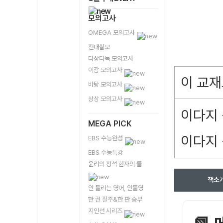
모의고사
OMEGA 모의고사
전대실모
다상다독 모의고사
이감 모의고사
이 교재
바탕 모의고사
상상 모의고사
이다지 
MEGA PICK
이다지 
EBS 수능완성
EBS 수능특강
윤리의 정석 현자의 돌
책소
안 틀리는 영어, 안틀영
한 권 질주&한 판 승부
지인선 시리즈