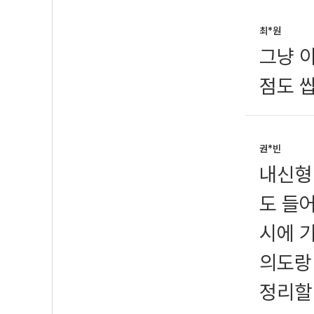
최*원
그냥 이
점도 
권*빈
내신형
도 들
시에 
의도랑
정리할