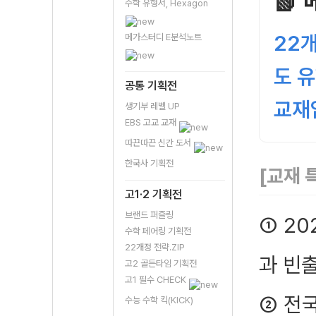
📗
수학 유형서, Hexagon
22
메가스터디 E분석노트
도 
공통 기획전
교재
생기부 레벨 UP
EBS 고교 교재
따끈따끈 신간 도서
한국사 기획전
[교재 
고1·2 기획전
브랜드 퍼즐링
① 2
수학 페어링 기획전
22개정 전략.ZIP
과 빈
고2 골든타임 기획전
고1 필수 CHECK
② 전
수능 수학 킥(KICK)