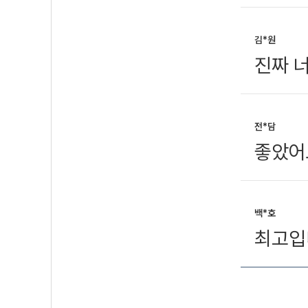
김*원
진짜 
전*담
좋았어
백*호
최고입