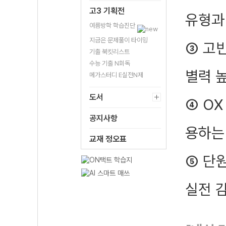
고3 기획전
유형과
여름방학 학습진단
지금은 문제풀이 타이밍
③ 고
기출 북킷리스트
수능 기출 N회독
별력 
메가스터디 E실전N제
도서
④ OX
공지사항
용하는
교재 정오표
⑤ 단
실전 