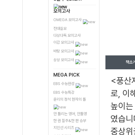
모의고사
OMEGA 모의고사
전대실모
다상다독 모의고사
이감 모의고사
바탕 모의고사
상상 모의고사
책소
MEGA PICK
<풍산
EBS 수능완성
로, 
EBS 수능특강
윤리의 정석 현자의 돌
높이는
안 틀리는 영어, 안틀영
였습니다
한 권 질주&한 판 승부
지인선 시리즈
중상위