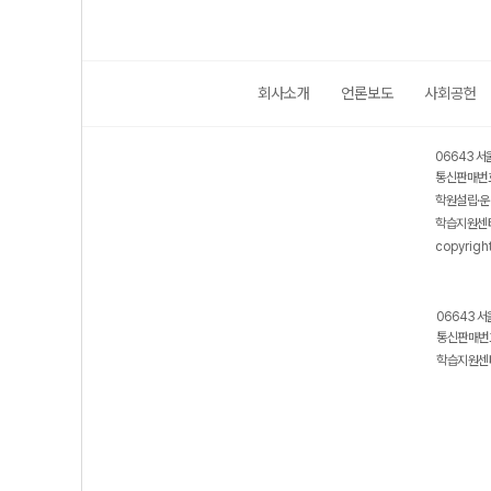
회사소개
언론보도
사회공헌
06643 서
통신판매번호
학원설립·운
학습지원센터
copyrigh
06643 서
통신판매번호
학습지원센터