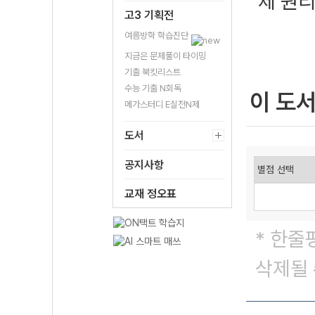
제 원리
고3 기획전
여름방학 학습진단
지금은 문제풀이 타이밍
기출 북킷리스트
수능 기출 N회독
이 도
메가스터디 E실전N제
도서
공지사항
교재 정오표
* 한줄
삭제될 