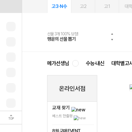
고3·N수
고2
고1
대
선물 3개 100% 당첨!
선물 100% 증정!
여름방학 스터디 캐시백
2027 러셀 단과
스마트러닝앱
메가패스
메가패스 수강생 무료혜택!
사회공헌 캠페인
행운의 선물 뽑기
메가스터디 X 올리브
메가런 썸머스쿨
강사 공개선발
설문 EVENT
3일 무료 체험권
메가클럽 멤버십
희망이룸 메가나눔
영
메가선생님
수능·내신
대학별고
온라인서점
교재 찾기
베스트 한줄평
TOP
8월 구매 EVENT