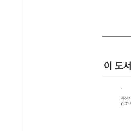
이 도
수학
풍산자 반복수학
풍산자 미적분I-
풍산자 고등 대
풍산자
학1-
파워 공통수학2-
22개정 (2026
수-22개정
(202
26
22개정 (2026
년)
(2026년용)
년)