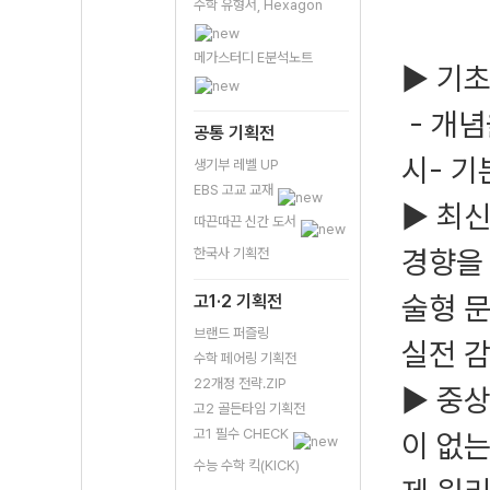
수학 유형서, Hexagon
메가스터디 E분석노트
▶ 기초
- 개념
공통 기획전
시- 기
생기부 레벨 UP
EBS 고교 교재
▶ 최
따끈따끈 신간 도서
경향을 
한국사 기획전
술형 문
고1·2 기획전
브랜드 퍼즐링
실전 
수학 페어링 기획전
22개정 전략.ZIP
▶ 중
고2 골든타임 기획전
고1 필수 CHECK
이 없는
수능 수학 킥(KICK)