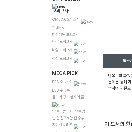
모의고사
OMEGA 모의고사
전대실모
다상다독 모의고사
이감 모의고사
바탕 모의고사
상상 모의고사
책소
MEGA PICK
반복수학 파워는
EBS 수능완성
문제를 통해 개
습하여 저절로 
EBS 수능특강
윤리의 정석 현자의 돌
안 틀리는 영어, 안틀영
한 권 질주&한 판 승부
이 도서의 
지인선 시리즈