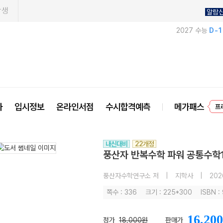
학생
알람
2027 수능
D-
사
입시정보
온라인서점
수시합격예측
메가패스
프
내신대비
22개정
풍산자 반복수학 파워 공통수학1-
풍산자수학연구소 저
|
지학사
|
202
쪽수 : 336
크기 : 225*300
ISBN 
16,200
정가
18,000원
판매가