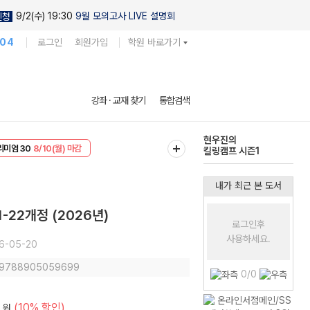
9/2(수) 19:30
9월 모의고사 LIVE 설명회
신청
104
로그인
회원가입
학원 바로가기
다채로운 난도
강좌 · 교재 찾기
통합검색
실전 모의고사
EVENT
8/10(월) 마감
현우진의
리미엄 30
8/10(월) 마감
킬링캠프 시즌1
내가 최근 본 도서
22개정 (2026년)
로그인후
사용하세요.
6-05-20
: 9788905059699
0/0
(10% 할인)
원