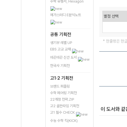
수학 유형서, Hexagon
메가스터디 E분석노트
공통 기획전
* 한줄평은 한
생기부 레벨 UP
EBS 고교 교재
따끈따끈 신간 도서
한국사 기획전
고1·2 기획전
브랜드 퍼즐링
수학 페어링 기획전
22개정 전략.ZIP
고2 골든타임 기획전
이 도서와 같
고1 필수 CHECK
수능 수학 킥(KICK)