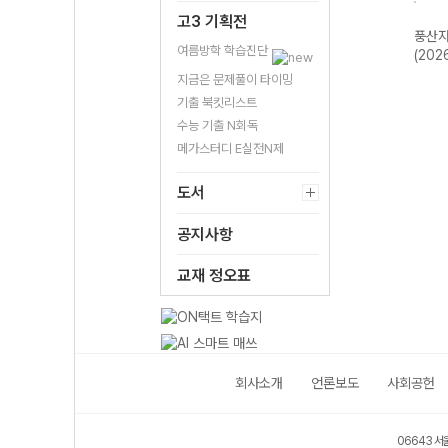
고3 기획전
수학
풍산자 미적분I-
풍산자 고등 대
풍산자 수학I
풍산자
여름방학 학습진단
학2-
22개정 (2026
수-22개정
(2026년용)
(202
26
년)
(2026년용)
지금은 문제풀이 타이밍
기출 북킷리스트
수능 기출 N회독
메가스터디 E실전N제
도서
공지사항
교재 정오표
회사소개
언론보도
사회공헌
06643 서