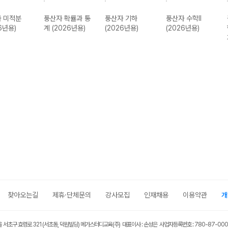
 미적분
풍산자 확률과 통
풍산자 기하
풍산자 수학II
6년용)
계 (2026년용)
(2026년용)
(2026년용)
찾아오는길
제휴·단체문의
강사모집
인재채용
이용약관
개
울 서초구 효령로 321 (서초동, 덕원빌딩) 메가스터디교육(주) 대표이사 : 손성은 사업자등록번호 : 780-87-00