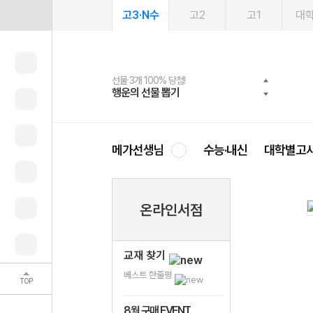
고3·N수
고2
고1
대
선물 3개 100% 당첨!
선물 100% 증정!
여름방학 스터디 캐시백
2027 러셀 단과
스마트러닝앱
메가패스
메가패스 수강생 무료혜택!
사회공헌 캠페인
행운의 선물 뽑기
메가스터디 X 올리브
메가런 썸머스쿨
강사 공개선발
설문 EVENT
3일 무료 체험권
메가클럽 멤버십
희망이룸 메가나눔
영
메가선생님
수능·내신
대학별고
온라인서점
교재 찾기
베스트 한줄평
TOP
8월 구매 EVENT