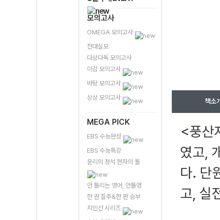
모의고사
OMEGA 모의고사
전대실모
다상다독 모의고사
이감 모의고사
바탕 모의고사
상상 모의고사
책소
MEGA PICK
<풍산
EBS 수능완성
였고,
EBS 수능특강
윤리의 정석 현자의 돌
다. 단
안 틀리는 영어, 안틀영
고, 실
한 권 질주&한 판 승부
지인선 시리즈