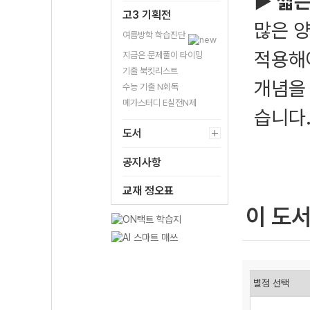
▶
짧은
고3 기획전
많은 양
여름방학 학습진단
적용해
지금은 문제풀이 타이밍
기출 북킷리스트
개념을
수능 기출 N회독
메가스터디 E실전N제
습니다
도서
공지사항
교재 정오표
이 도