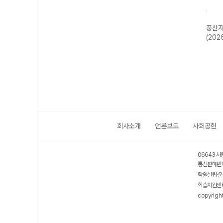
수학
풍산자 반복수학
풍산자 미적분I-
풍산자 고등 대
풍산자
학1-
파워 공통수학2-
22개정 (2026
수-22개정
(202
26
22개정 (2026
년)
(2026년용)
년)
회사소개
언론보도
사회공헌
06643 서
통신판매번호
학원설립·운
학습지원센터
copyrigh