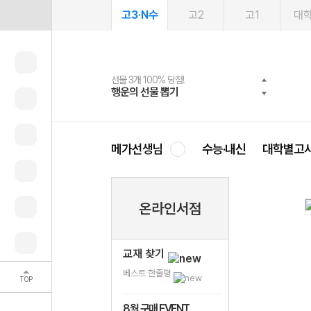
고3·N수
고2
고1
대
선물 3개 100% 당첨!
선물 100% 증정!
여름방학 스터디 캐시백
2027 러셀 단과
스마트러닝앱
메가패스
메가패스 수강생 무료혜택!
사회공헌 캠페인
행운의 선물 뽑기
메가스터디 X 올리브
메가런 썸머스쿨
강사 공개선발
설문 EVENT
3일 무료 체험권
메가클럽 멤버십
희망이룸 메가나눔
영
메가선생님
수능·내신
대학별고
온라인서점
교재 찾기
베스트 한줄평
TOP
8월 구매 EVENT