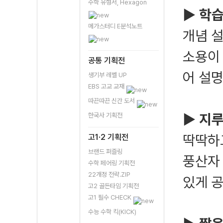
수학 유형서, Hexagon
▶ 학
메가스터디 E분석노트
개념 
소용이
공통 기획전
어 설
생기부 레벨 UP
EBS 고교 교재
따끈따끈 신간 도서
▶
지루
한국사 기획전
딱딱하
고1·2 기획전
브랜드 퍼즐링
풍산자
수학 페어링 기획전
22개정 전략.ZIP
있게 공
고2 골든타임 기획전
고1 필수 CHECK
수능 수학 킥(KICK)