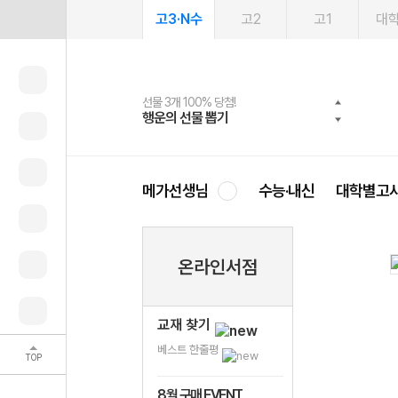
고3·N수
고2
고1
대
선물 3개 100% 당첨!
선물 100% 증정!
여름방학 스터디 캐시백
2027 러셀 단과
스마트러닝앱
메가패스
메가패스 수강생 무료혜택!
사회공헌 캠페인
행운의 선물 뽑기
메가스터디 X 올리브
메가런 썸머스쿨
강사 공개선발
설문 EVENT
3일 무료 체험권
메가클럽 멤버십
희망이룸 메가나눔
영
메가선생님
수능·내신
대학별고
온라인서점
교재 찾기
베스트 한줄평
TOP
8월 구매 EVENT