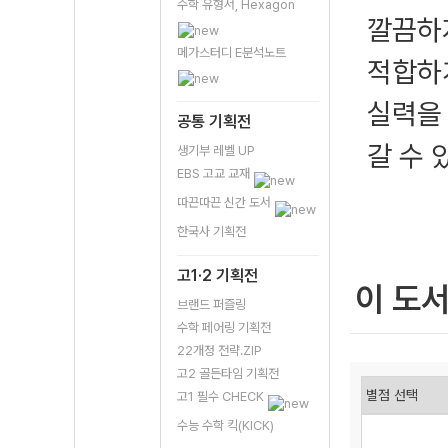
수학 유형서, Hexagon
깔끔하
메가스터디 E분석노트
적합하
실력을
공통 기획전
갈 수
생기부 레벨 UP
EBS 고교 교재
따끈따끈 신간 도서
한국사 기획전
고1·2 기획전
이 도
브랜드 퍼즐링
수학 페어링 기획전
22개정 전략.ZIP
고2 골든타임 기획전
고1 필수 CHECK
수능 수학 킥(KICK)