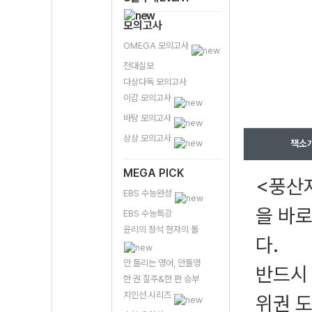
모의고사
OMEGA 모의고사
전대실모
다상다독 모의고사
이감 모의고사
바탕 모의고사
상상 모의고사
책소
MEGA PICK
<풍산
EBS 수능완성
을 바로
EBS 수능특강
윤리의 정석 현자의 돌
다.
안 틀리는 영어, 안틀영
반드시 
한 권 질주&한 판 승부
지인선 시리즈
위권 