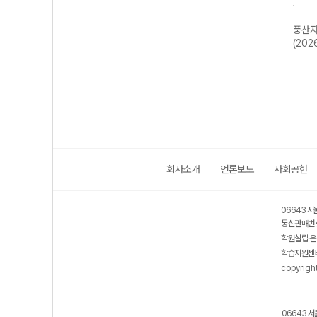
수학
풍산자 반복수학
풍산자 미적분I-
풍산자 고등 대
풍산자
학1-
파워 공통수학2-
22개정 (2026
수-22개정
(202
26
22개정 (2026
년)
(2026년용)
년)
회사소개
언론보도
사회공헌
06643 서
통신판매번호
학원설립·운
학습지원센터
copyrigh
06643 서