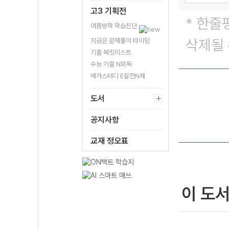
고3 기획전
* 한줄
여름방학 학습진단
삭제될 
지금은 문제풀이 타이밍
기출 북킷리스트
수능 기출 N회독
메가스터디 E실전N제
도서
공지사항
교재 정오표
이 도