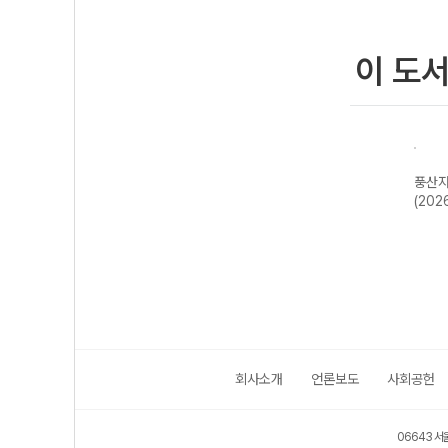
이 도
수학
풍산자 반복수학
풍산자 미적분I-
풍산자 고등 대
풍산자
학1-
파워 공통수학2-
22개정 (2026
수-22개정
(202
26
22개정 (2026
년)
(2026년용)
년)
회사소개
언론보도
사회공헌
06643 서