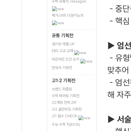
수학 유형서, Hexagon
- 중
메가스터디 E분석노트
- 핵심
공통 기획전
▶ 엄선
생기부 레벨 UP
EBS 고교 교재
- 유
따끈따끈 신간 도서
맞추어 
한국사 기획전
- 엄선
고1·2 기획전
브랜드 퍼즐링
해 자
수학 페어링 기획전
22개정 전략.ZIP
고2 골든타임 기획전
고1 필수 CHECK
▶ 서술
수능 수학 킥(KICK)