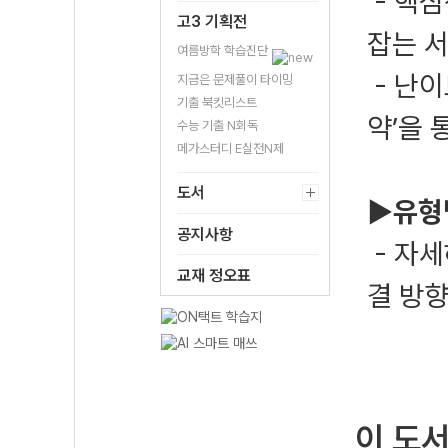
- 핵심
고3 기획전
잡는 서
여름방학 학습진단
- 난이
지금은 문제풀이 타이밍
기출 북킷리스트
약’을 
수능 기출 N회독
메가스터디 E실전N제
도서
▶유형
공지사항
- 자세
교재 정오표
결 방향
이 도