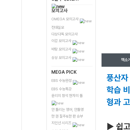
모의고사
OMEGA 모의고사
전대실모
다상다독 모의고사
이감 모의고사
바탕 모의고사
상상 모의고사
책소
MEGA PICK
풍산자
EBS 수능완성
학습 
EBS 수능특강
윤리의 정석 현자의 돌
형과 
안 틀리는 영어, 안틀영
한 권 질주&한 판 승부
지인선 시리즈
▶ 쉽고