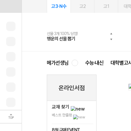
고3·N수
고2
고1
대
선물 3개 100% 당첨!
선물 100% 증정!
여름방학 스터디 캐시백
2027 러셀 단과
스마트러닝앱
메가패스
메가패스 수강생 무료혜택!
사회공헌 캠페인
행운의 선물 뽑기
메가스터디 X 올리브
메가런 썸머스쿨
강사 공개선발
설문 EVENT
3일 무료 체험권
메가클럽 멤버십
희망이룸 메가나눔
영
메가선생님
수능·내신
대학별고
온라인서점
교재 찾기
베스트 한줄평
TOP
8월 구매 EVENT