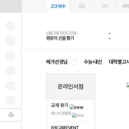
고3·N수
고2
고1
대
선물 3개 100% 당첨!
선물 100% 증정!
여름방학 스터디 캐시백
2027 러셀 단과
스마트러닝앱
메가패스
메가패스 수강생 무료혜택!
사회공헌 캠페인
행운의 선물 뽑기
메가스터디 X 올리브
메가런 썸머스쿨
강사 공개선발
설문 EVENT
3일 무료 체험권
메가클럽 멤버십
희망이룸 메가나눔
영
메가선생님
수능·내신
대학별고
온라인서점
교재 찾기
베스트 한줄평
TOP
8월 구매 EVENT