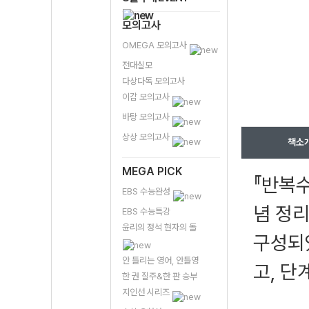
모의고사
OMEGA 모의고사
전대실모
다상다독 모의고사
이감 모의고사
바탕 모의고사
상상 모의고사
책소
MEGA PICK
『반복수
EBS 수능완성
념 정
EBS 수능특강
윤리의 정석 현자의 돌
구성되
안 틀리는 영어, 안틀영
고, 단
한 권 질주&한 판 승부
지인선 시리즈