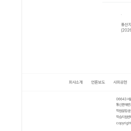
수학
풍산자 반복수학
풍산자 미적분I-
풍산자 고등 대
풍산자
학1-
파워 공통수학2-
22개정 (2026
수-22개정
(202
26
22개정 (2026
년)
(2026년용)
년)
회사소개
언론보도
사회공헌
06643 서
통신판매번호
학원설립·운
학습지원센터
copyrigh