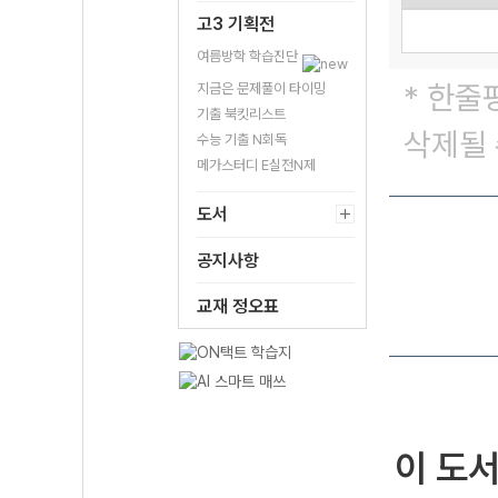
고3 기획전
여름방학 학습진단
* 한줄
지금은 문제풀이 타이밍
기출 북킷리스트
삭제될 
수능 기출 N회독
메가스터디 E실전N제
도서
공지사항
교재 정오표
이 도