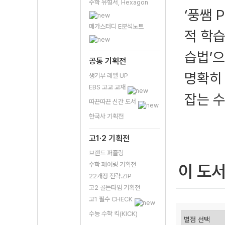
수학 유형서, Hexagon
‘풍쌤 
메가스터디 E분석노트
적 학습
습법’으
공통 기획전
명확히 
생기부 레벨 UP
EBS 고교 교재
잡는 수
따끈따끈 신간 도서
한국사 기획전
고1·2 기획전
브랜드 퍼즐링
수학 페어링 기획전
이 도
22개정 전략.ZIP
고2 골든타임 기획전
고1 필수 CHECK
수능 수학 킥(KICK)