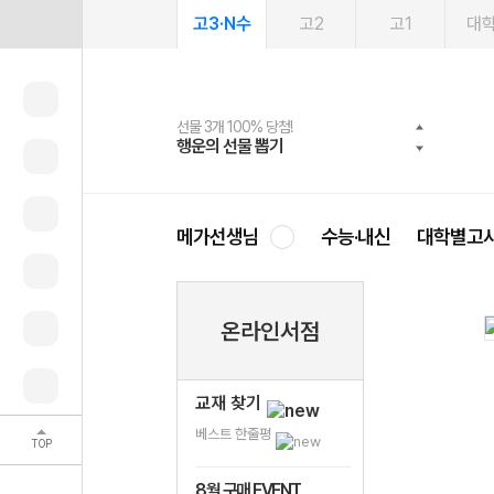
고3·N수
고2
고1
대
선물 3개 100% 당첨!
선물 100% 증정!
여름방학 스터디 캐시백
2027 러셀 단과
스마트러닝앱
메가패스
메가패스 수강생 무료혜택!
사회공헌 캠페인
행운의 선물 뽑기
메가스터디 X 올리브
메가런 썸머스쿨
강사 공개선발
설문 EVENT
3일 무료 체험권
메가클럽 멤버십
희망이룸 메가나눔
영
메가선생님
수능·내신
대학별고
온라인서점
교재 찾기
베스트 한줄평
TOP
8월 구매 EVENT