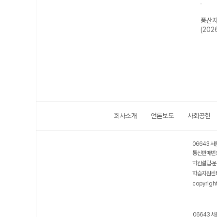
수학
풍산자 반복수학
풍산자 미적분I-
풍산자 고등 대
풍산자
학1-
파워 공통수학2-
22개정 (2026
수-22개정
(202
26
22개정 (2026
년)
(2026년용)
년)
회사소개
언론보도
사회공헌
06643 서
통신판매번호
학원설립·운
학습지원센터
copyrigh
06643 서