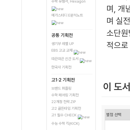
수학 유형서, Hexagon
며, 
메가스터디 E분석노트
며 실
소단원
공통 기획전
적으로 
생기부 레벨 UP
EBS 고교 교재
따끈따끈 신간 도서
한국사 기획전
고1·2 기획전
이 도
브랜드 퍼즐링
수학 페어링 기획전
22개정 전략.ZIP
고2 골든타임 기획전
고1 필수 CHECK
수능 수학 킥(KICK)