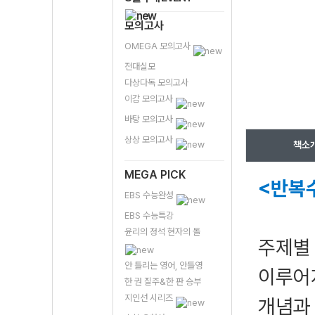
모의고사
OMEGA 모의고사
전대실모
다상다독 모의고사
이감 모의고사
바탕 모의고사
상상 모의고사
책소
MEGA PICK
<반복
EBS 수능완성
EBS 수능특강
윤리의 정석 현자의 돌
주제별
안 틀리는 영어, 안틀영
이루어
한 권 질주&한 판 승부
지인선 시리즈
개념과