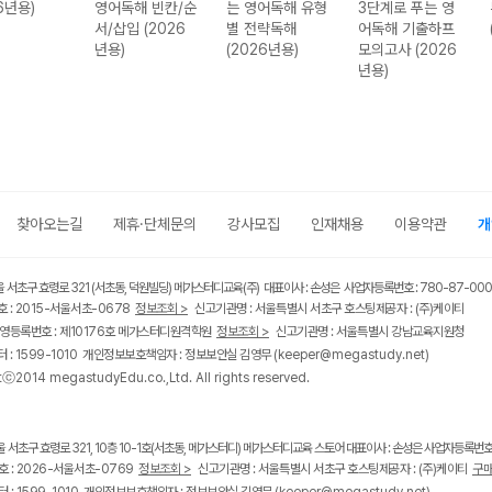
6년용)
영어독해 빈칸/순
는 영어독해 유형
3단계로 푸는 영
서/삽입 (2026
별 전략독해
어독해 기출하프
년용)
(2026년용)
모의고사 (2026
년용)
찾아오는길
제휴·단체문의
강사모집
인재채용
이용약관
개
울 서초구 효령로 321 (서초동, 덕원빌딩) 메가스터디교육(주) 대표이사 : 손성은 사업자등록번호 : 780-87-00
 : 2015-서울서초-0678
정보조회 >
신고기관명 : 서울특별시 서초구 호스팅제공자 : (주)케이티
영등록번호 : 제10176호 메가스터디원격학원
정보조회 >
신고기관명 : 서울특별시 강남교육지원청
 : 1599-1010 개인정보보호책임자 : 정보보안실 김영무
(keeper@megastudy.net)
tⓒ2014 megastudyEdu.co.,Ltd. All rights reserved.
울 서초구 효령로 321, 10층 10-1호(서초동, 메가스터디) 메가스터디교육 스토어 대표이사 : 손성은 사업자등록번호 :
 : 2026-서울서초-0769
정보조회 >
신고기관명 : 서울특별시 서초구 호스팅제공자 : (주)케이티
구매