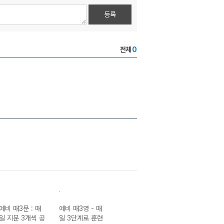
등록
전체
0
예비 매3문 : 매
예비 매3영 - 매
매3영 문장구조
매3비Ⅱ(매3비 투
일 지문 3개씩 공
일 3단계로 훈련
구문독해 : 매일
- 매일 지문 3개