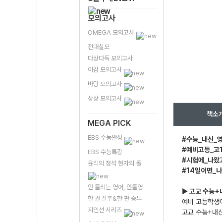
모의고사
OMEGA 모의고사
전대실모
다상다독 모의고사
이감 모의고사
바탕 모의고사
상상 모의고사
책소
MEGA PICK
EBS 수능완성
#수능_내신_영
#예비고등_고1
EBS 수능특강
#시험에_나왔
윤리의 정석 현자의 돌
#14일이면_
안 틀리는 영어, 안틀영
▶
고교 수능+내
한 권 질주&한 판 승부
예비 고등학생이
지인선 시리즈
고교 수능+내