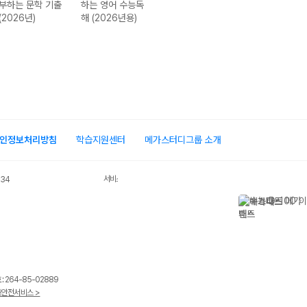
부하는 문학 기출
하는 영어 수능독
3단계로 연습하
씩 푸는 비문학
(2026년)
해 (2026년용)
는 영어 문장구조
(독서) 수능 기출
구문독해(2026
매3비 연계 훈련
년용)
편 (2026년용)
인정보처리방침
학습지원센터
메가스터디그룹 소개
서비스 가입사실 확인
034
 264-85-02889
안전서비스 >