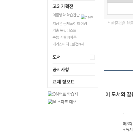
고3 기획전
여름방학 학습진단
* 한줄평은 한
지금은 문제풀이 타이밍
기출 북킷리스트
수능 기출 N회독
메가스터디 E실전N제
도서
공지사항
교재 정오표
이 도서와 같
- 매일
매3비 - 매일 지
예비 매3 매일 개
매3어휘 매일 3
매3력
는 영
문 3개씩 공부하
념 3개씩 공부하
단계로 공부하는
+독서