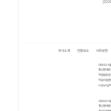
기출
는 비문학 독서
는 문법(언어)/화
수능·내신 빈출
(202
년)
수능 기출 (2027
법/작문-22개정
국어 어휘 (2026
수능 대비)
(2026년용)
년용)
회사소개
언론보도
사회공헌
06643 서
통신판매번호
학원설립·운
학습지원센터
copyrigh
06643 서
통신판매번호