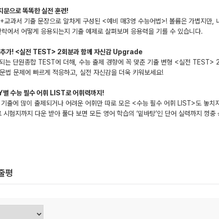
지문으로 똑똑한 실전 훈련!
교과서 기출 문장으로 알차게 구성된 <예비 매3영 수능어법>! 볼륨은 가볍지만, 
단락에서 어떻게 응용되는지 기출 예제로 살펴보며 응용력을 기를 수 있습니다.
추가! <실전 TEST> 2회분과 함께 자신감 Upgrade
되는 단원종합 TEST에 더해, 수능 출제 경향에 꼭 맞춘 기출 변형 <실전 TEST>
문법 문제에 빠르게 적응하고, 실전 자신감을 더욱 키워보세요!
Y별 수능 필수 어휘 LIST로 어휘력까지!
 기출에 많이 출제되거나 어려운 어휘만 따로 모은 <수능 필수 어휘 LIST>도 놓치
 시험지까지 다운 받아 풀다 보면 모든 영어 학습의 ‘밑바탕’인 단어 실력까지 껑충 
한줄평