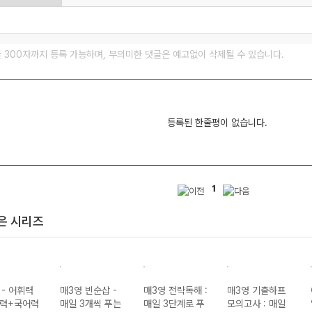
글 300자까지 등록 가능하며, 무의미한 댓글은 예고없이 삭제될 수 있습니다.
등록된 한줄평이 없습니다.
1
은 시리즈
 - 어휘력
매3영 빈순삽 -
매3영 전략독해 :
매3영 기출하프
력+국어력
매일 3개씩 푸는
매일 3단계로 푸
모의고사 : 매일