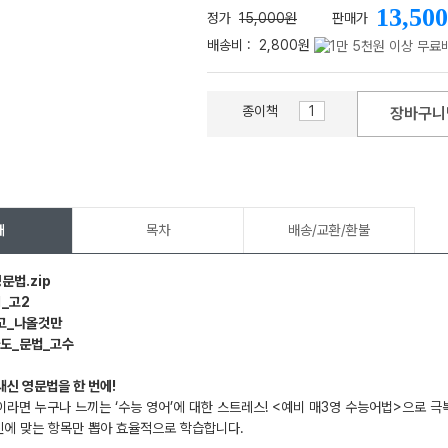
13,500
정가
15,000원
판매가
배송비 :
2,800원
종이책
장바구니
메가스터디
개
목차
배송/교환/환불
문법.zip
_고2
고_나올것만
나도_문법_고수
신 영문법을 한 번에!
라면 누구나 느끼는 ‘수능 영어’에 대한 스트레스! <예비 매3영 수능어법>으로 극
신에 맞는 항목만 뽑아 효율적으로 학습합니다.