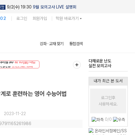
9/2(수) 19:30
9월 모의고사 LIVE 설명회
신청
102
로그인
회원가입
학원 바로가기
현우진의
강좌 · 교재 찾기
통합검색
킬링캠프 시즌1
리미엄 30
8/10(월) 마감
다채로운 난도
EVENT
8/10(월) 마감
실전 모의고사
내가 최근 본 도서
3단계로 훈련하는 영어 수능어법
로그인후
사용하세요.
2023-11-22
0/0
 9791165261986