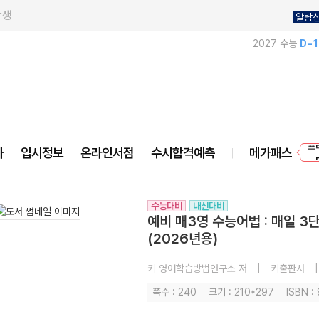
학생
알람
2027 수능
D-
프
사
입시정보
온라인서점
수시합격예측
메가패스
수능대비
내신대비
예비 매3영 수능어법 : 매일 
(2026년용)
키 영어학습방법연구소 저
|
키출판사
|
쪽수 : 240
크기 : 210*297
ISBN :