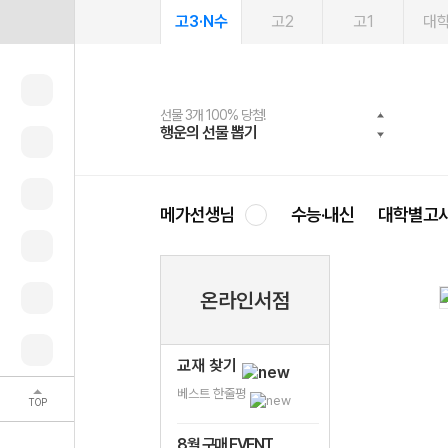
고3·N수
고2
고1
대
선물 3개 100% 당첨!
선물 100% 증정!
여름방학 스터디 캐시백
2027 러셀 단과
스마트러닝앱
메가패스
메가패스 수강생 무료혜택!
사회공헌 캠페인
행운의 선물 뽑기
메가스터디 X 올리브
메가런 썸머스쿨
강사 공개선발
설문 EVENT
3일 무료 체험권
메가클럽 멤버십
희망이룸 메가나눔
영
메가선생님
수능·내신
대학별고
온라인서점
교재 찾기
베스트 한줄평
TOP
8월 구매 EVENT