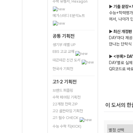
수학 유형서, Hexagon
▶
기출 문장+
수능+학력평가+
메가스터디 E분석노트
에서, 나아가 
▶
최신 개정판 
공통 기획전
DAY마다 제공
만나는 단락식 
생기부 레벨 UP
EBS 고교 교재
▶
<부록> DA
따끈따끈 신간 도서
DAY별로 실제
한국사 기획전
QR코드로 바로
고1·2 기획전
브랜드 퍼즐링
수학 페어링 기획전
22개정 전략.ZIP
이 도서의 
고2 골든타임 기획전
고1 필수 CHECK
수능 수학 킥(KICK)