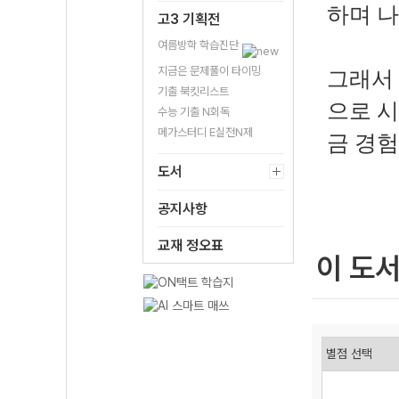
하며 나
고3 기획전
여름방학 학습진단
지금은 문제풀이 타이밍
그래서 
기출 북킷리스트
으로 시
수능 기출 N회독
메가스터디 E실전N제
금 경
도서
공지사항
교재 정오표
이 도