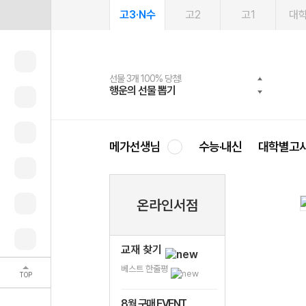
고3·N수
고2
고1
대
선물 3개 100% 당첨!
선물 100% 증정!
여름방학 스터디 캐시백
2027 러셀 단과
스마트러닝앱
메가패스
메가패스 수강생 무료혜택!
사회공헌 캠페인
행운의 선물 뽑기
메가스터디 X 올리브
메가런 썸머스쿨
강사 공개선발
설문 EVENT
3일 무료 체험권
메가클럽 멤버십
희망이룸 메가나눔
영
메가선생님
수능·내신
대학별고
온라인서점
교재 찾기
베스트 한줄평
TOP
8월 구매 EVENT