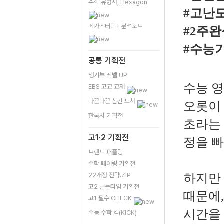
수학 유형서, Hexagon
#고난도
메가스터디 E분석노트
#2주
#수능
공통 기획전
생기부 레벨 UP
수능 영
EBS 고교 교재
따끈따끈 신간 도서
오롯이 
한국사 기획전
초라는 
고1·2 기획전
정을 빠
브랜드 퍼즐링
수학 페어링 기획전
22개정 전략.ZIP
하지만 
고2 골든타임 기획전
때문에,
고1 필수 CHECK
시간을 
수능 수학 킥(KICK)