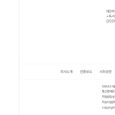
- 매일
매3비 - 매일 지
예비 매3 매일 개
매3어휘 매일 3
매3력
는 영
문 3개씩 공부하
념 3개씩 공부하
단계로 공부하는
+독서
기출
는 비문학 독서
는 문법(언어)/화
수능·내신 빈출
(202
년)
수능 기출 (2027
법/작문-22개정
국어 어휘 (2026
수능 대비)
(2026년용)
년용)
회사소개
언론보도
사회공헌
06643 서
통신판매번호
학원설립·운
학습지원센터
copyrigh