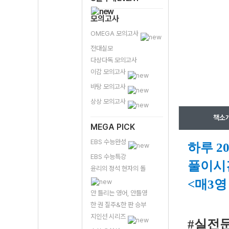
모의고사
OMEGA 모의고사
전대실모
다상다독 모의고사
이감 모의고사
바탕 모의고사
상상 모의고사
책소
MEGA PICK
EBS 수능완성
하루 2
EBS 수능특강
풀이시간
윤리의 정석 현자의 돌
<매3
안 틀리는 영어, 안틀영
한 권 질주&한 판 승부
지인선 시리즈
#실전