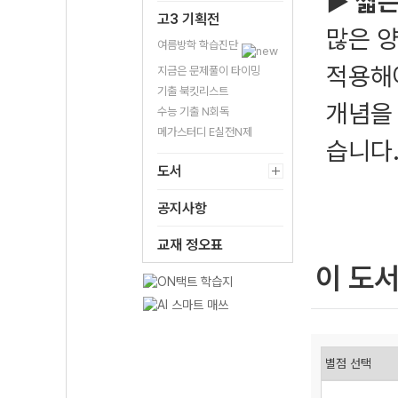
▶
짧은
고3 기획전
많은 양
여름방학 학습진단
적용해
지금은 문제풀이 타이밍
기출 북킷리스트
개념을
수능 기출 N회독
메가스터디 E실전N제
습니다
도서
공지사항
교재 정오표
이 도