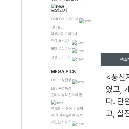
모의고사
OMEGA 모의고사
전대실모
다상다독 모의고사
이감 모의고사
바탕 모의고사
상상 모의고사
책소
MEGA PICK
<풍산
EBS 수능완성
였고,
EBS 수능특강
윤리의 정석 현자의 돌
다. 단
안 틀리는 영어, 안틀영
고, 실
한 권 질주&한 판 승부
지인선 시리즈