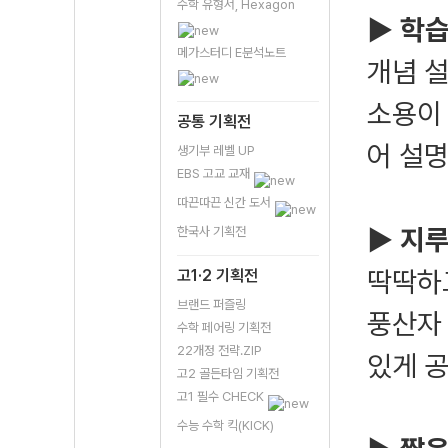
수학 유형서, Hexagon
▶ 학
메가스터디 E분석노트
개념 
소용이
공통 기획전
어 설
생기부 레벨 UP
EBS 고교 교재
따끈따끈 신간 도서
▶
지루
한국사 기획전
딱딱하
고1·2 기획전
브랜드 퍼즐링
풍산자
수학 페어링 기획전
22개정 전략.ZIP
있게 공
고2 골든타임 기획전
고1 필수 CHECK
수능 수학 킥(KICK)