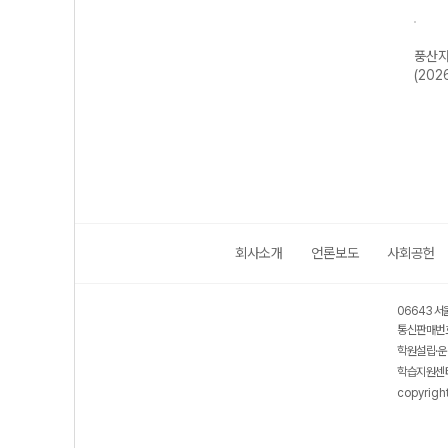
수학
풍산자 미적분I-
풍산자 고등 대
풍산자 수학I
풍산자
학2-
22개정 (2026
수-22개정
(2026년용)
(202
26
년)
(2026년용)
회사소개
언론보도
사회공헌
06643 서
통신판매번호
학원설립·운
학습지원센터
copyrigh