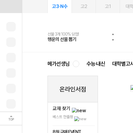
고3·N수
고2
고1
대
선물 3개 100% 당첨!
선물 100% 증정!
여름방학 스터디 캐시백
2027 러셀 단과
스마트러닝앱
메가패스
메가패스 수강생 무료혜택!
사회공헌 캠페인
행운의 선물 뽑기
메가스터디 X 올리브
메가런 썸머스쿨
강사 공개선발
설문 EVENT
3일 무료 체험권
메가클럽 멤버십
희망이룸 메가나눔
영
메가선생님
수능·내신
대학별고
온라인서점
교재 찾기
베스트 한줄평
TOP
8월 구매 EVENT