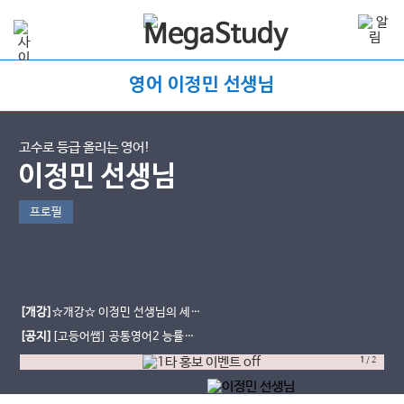
영어 이정민 선생님
고수로 등급 올리는 영어!
이정민 선생님
프로필
[개강]
☆개강☆ 이정민 선생님의 세계
문화와 영어 교과서 강좌 개강!
[공지]
[고등어쌤] 공통영어2 능률
(민) 무료단어장과 교재를 소개합니
1
/
2
다.