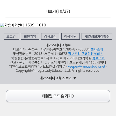
더보기(
10
/
27
)
로그인
회원가입
강사모집
이용약관
개인정보처리방침
메가스터디교육㈜
대표이사 : 손성은 | 사업자등록번호 : 780-87-00034
회사소개
통신판매번호 : 2015-서울서초-0678
정보조회
구매안전서비스
학원설립∙운영등록번호 : 제10176호 메가스터디원격학원
정보조회
신고기관명 : 서울특별시 강남교육지원청 | 호스팅제공자 : (주)케이티
개인정보보호책임자 : 정보보안실 김영무 (
keeper@megastudy.net
)
CopyrightⓒmegastudyEdu.co.,Ltd. All rights reserved.
메가스터디교육 스토어
태블릿 모드 홈 가기 >