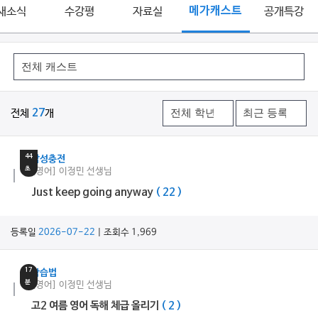
새소식
수강평
자료실
메가캐스트
공개특강
전체
27
개
3
분
44
감성충전
초
[영어] 이정민 선생님
Just keep going anyway
( 22 )
등록일
2026-07-22
| 조회수 1,969
17
학습법
분
[영어] 이정민 선생님
고2 여름 영어 독해 체급 올리기
( 2 )