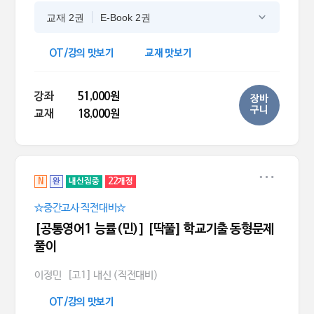
교재 2권
E-Book 2권
OT/강의 맛보기
교재 맛보기
강좌
51,000원
장바
구니
교재
18,000원
N
완
내신집중
22개정
☆중간고사 직전대비☆
[공통영어1 능률(민)] [딱풀] 학교기출 동형문제
풀이
이정민
[고1] 내신 (직전대비)
OT/강의 맛보기