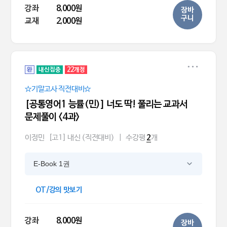
강좌
8,000원
장바
구니
교재
2,000원
완
내신집중
22개정
☆기말고사 직전대비☆
[공통영어1 능률(민)] 너도 딱! 풀리는 교과서
문제풀이 <4과>
이정민
[고1] 내신 (직전대비)
|
수강평
개
2
E-Book 1권
OT/강의 맛보기
강좌
8,000원
장바