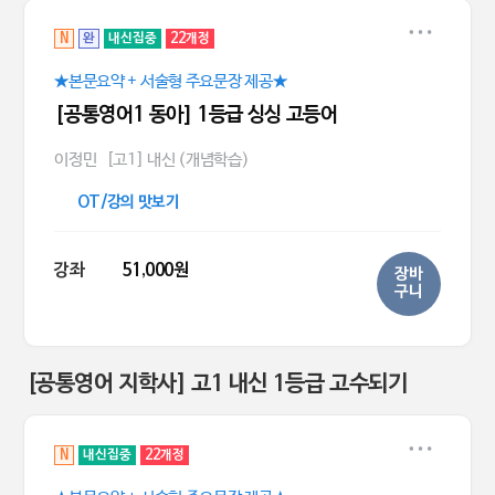
N
완
내신집중
22개정
★본문요약 + 서술형 주요문장 제공★
[공통영어1 동아] 1등급 싱싱 고등어
이정민
[고1] 내신 (개념학습)
OT/강의 맛보기
강좌
51,000원
장바
구니
[공통영어 지학사] 고1 내신 1등급 고수되기
N
내신집중
22개정