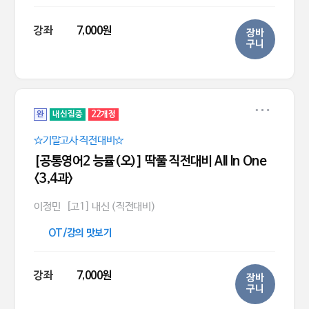
강좌
7,000원
장바
구니
완
내신집중
22개정
☆기말고사 직전대비☆
[공통영어2 능률(오)] 딱풀 직전대비 All In One
<3,4과>
이정민
[고1] 내신 (직전대비)
OT/강의 맛보기
강좌
7,000원
장바
구니