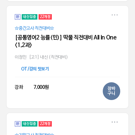
완
내신집중
22개정
☆중간고사 직전대비☆
[공통영어2 능률(민)] 딱풀 직전대비 All In One
<1,2과>
이정민
[고1] 내신 (직전대비)
OT/강의 맛보기
강좌
7,000원
장바
구니
완
내신집중
22개정