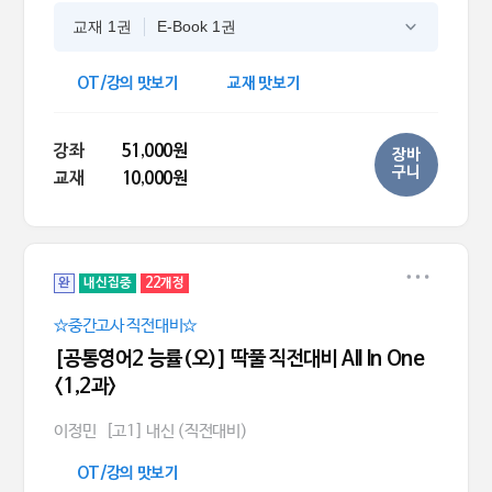
교재 1권
E-Book 1권
OT/강의 맛보기
교재 맛보기
강좌
51,000원
장바
구니
교재
10,000원
완
내신집중
22개정
☆중간고사 직전대비☆
[공통영어2 능률(오)] 딱풀 직전대비 All In One
<1,2과>
이정민
[고1] 내신 (직전대비)
OT/강의 맛보기