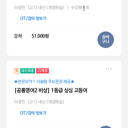
이정민
[고1] 내신 (개념학습)
|
수강평
개
1
OT/강의 맛보기
강좌
51,000원
장바
구니
N
내신집중
22개정
★본문요약 + 서술형 주요문장 제공★
[공통영어2 비상] 1등급 싱싱 고등어
이정민
[고1] 내신 (개념학습)
OT/강의 맛보기