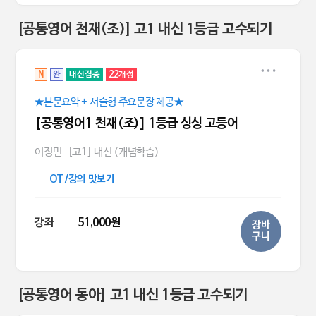
[공통영어 천재(조)] 고1 내신 1등급 고수되기
N
완
내신집중
22개정
★본문요약 + 서술형 주요문장 제공★
[공통영어1 천재(조)] 1등급 싱싱 고등어
이정민
[고1] 내신 (개념학습)
OT/강의 맛보기
강좌
51,000원
장바
구니
[공통영어 동아] 고1 내신 1등급 고수되기