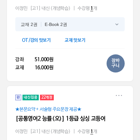
이정민
[고1] 내신 (개념학습)
|
수강평
개
1
교재 2권
E-Book 2권
OT/강의 맛보기
교재 맛보기
강좌
51,000원
장바
구니
교재
16,000원
완
내신집중
22개정
★본문요약 + 서술형 주요문장 제공★
[공통영어2 능률(오)] 1등급 싱싱 고등어
이정민
[고1] 내신 (개념학습)
|
수강평
개
1