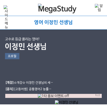
영어 이정민 선생님
고수로 등급 올리는 영어!
이정민 선생님
프로필
[개강]
☆개강☆ 이정민 선생님의 세계
문화와 영어 교과서 강좌 개강!
[공지]
[고등어쌤] 공통영어2 능률
(민) 무료단어장과 교재를 소개합니
1
/
2
다.