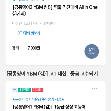
[공통영어2 YBM(박)] 딱풀 직전대비 All In One
<3,4과>
이정민
[고1] 내신 (직전대비)
OT/강의 맛보기
강좌
7,000원
장바
구니
[공통영어 YBM(김)] 고1 내신 1등급 고수되기
완
내신집중
22개정
★본문요약 + 서술형 주요문장 제공★
[공통영어1 YBM(김)] 1등급 싱싱 고등어