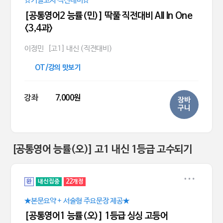
☆기말고사 직전대비☆
[공통영어2 능률(민)] 딱풀 직전대비 All In One
<3,4과>
이정민
[고1] 내신 (직전대비)
OT/강의 맛보기
강좌
7,000원
장바
구니
[공통영어 능률(오)] 고1 내신 1등급 고수되기
완
내신집중
22개정
★본문요약 + 서술형 주요문장 제공★
[공통영어1 능률(오)] 1등급 싱싱 고등어