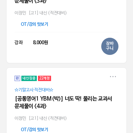
문제풀이 <3과>
이정민
[고1] 내신 (직전대비)
OT/강의 맛보기
강좌
8,000원
장바
구니
완
내신집중
22개정
☆기말고사 직전대비☆
[공통영어1 YBM(박)] 너도 딱! 풀리는 교과서
문제풀이 <4과>
이정민
[고1] 내신 (직전대비)
OT/강의 맛보기