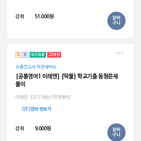
강좌
51,000원
장바
구니
N
완
내신집중
22개정
☆중간고사 직전대비☆
[공통영어1 미래엔] [딱풀] 학교기출 동형문제
풀이
이정민
[고1] 내신 (직전대비)
OT/강의 맛보기
강좌
9,000원
장바
구니