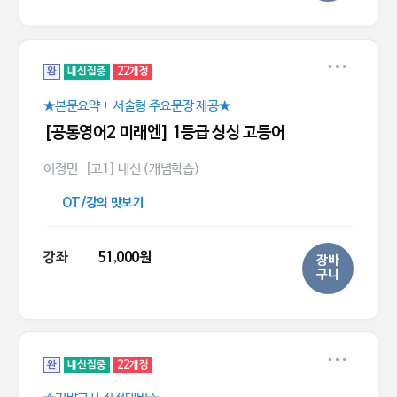
완
내신집중
22개정
★본문요약 + 서술형 주요문장 제공★
[공통영어2 미래엔] 1등급 싱싱 고등어
이정민
[고1] 내신 (개념학습)
OT/강의 맛보기
강좌
51,000원
장바
구니
완
내신집중
22개정