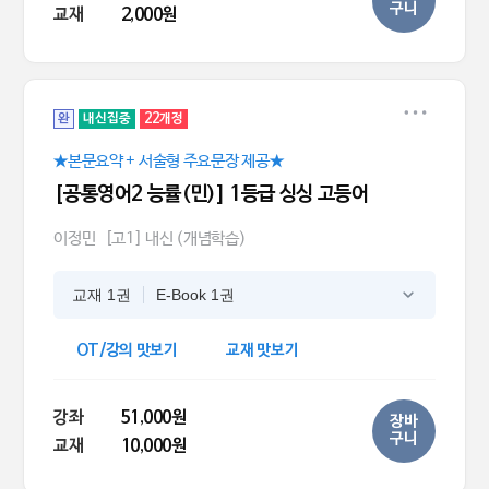
구니
교재
2,000원
완
내신집중
22개정
★본문요약 + 서술형 주요문장 제공★
[공통영어2 능률(민)] 1등급 싱싱 고등어
이정민
[고1] 내신 (개념학습)
교재 1권
E-Book 1권
OT/강의 맛보기
교재 맛보기
강좌
51,000원
장바
구니
교재
10,000원