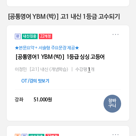
[공통영어 YBM(박)] 고1 내신 1등급 고수되기
완
내신집중
22개정
★본문요약 + 서술형 주요문장 제공★
[공통영어1 YBM(박)] 1등급 싱싱 고등어
이정민
[고1] 내신 (개념학습)
|
수강평
개
1
OT/강의 맛보기
강좌
51,000원
장바
구니