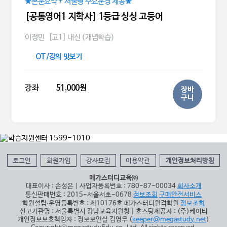
★본문요약 + 서술형 주요문장 제공★
[공통영어1 지학사] 1등급 싱싱 고등어
이정민
[고1] 내신 (개념학습)
OT/강의 맛보기
강좌
51,000원
장바
구니
로그인
회원가입
강사모집
이용약관
개인정보처리방침
메가스터디교육㈜
대표이사 : 손성은 | 사업자등록번호 : 780-87-00034
회사소개
통신판매번호 : 2015-서울서초-0678
정보조회
구매안전서비스
학원설립∙운영등록번호 : 제10176호 메가스터디원격학원
정보조회
신고기관명 : 서울특별시 강남교육지원청 | 호스팅제공자 : (주)케이티
개인정보보호책임자 : 정보보안실 김영무 (
keeper@megastudy.net
)