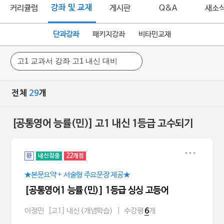
커리큘럼
강좌 및 교재
게시판
Q&A
새소
단과강좌
패키지강좌
비타민교재
전체
29
개
[공통영어 능률(민)] 고1 내신 1등급 고수되기
완
내신집중
22개정
★본문요약 + 서술형 주요문장 제공★
[공통영어1 능률(민)] 1등급 싱싱 고등어
이정민
[고1] 내신 (개념학습)
|
수강평
개
6