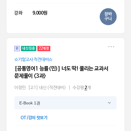
강좌
9,000원
장바
구니
완
내신집중
22개정
☆기말고사 직전대비☆
[공통영어1 능률(민)] 너도 딱! 풀리는 교과서
문제풀이 <3과>
이정민
[고1] 내신 (직전대비)
|
수강평
개
2
E-Book 1권
OT/강의 맛보기