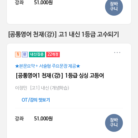
강좌
51,000원
장바
구니
[공통영어 천재(강)] 고1 내신 1등급 고수되기
N
완
내신집중
22개정
★본문요약 + 서술형 주요문장 제공★
[공통영어1 천재(강)] 1등급 싱싱 고등어
이정민
[고1] 내신 (개념학습)
OT/강의 맛보기
강좌
51,000원
장바
구니