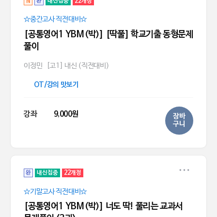
N
완
내신집중
22개정
☆중간고사 직전대비☆
[공통영어1 YBM(박)] [딱풀] 학교기출 동형문제
풀이
이정민
[고1] 내신 (직전대비)
OT/강의 맛보기
강좌
9,000원
장바
구니
완
내신집중
22개정
☆기말고사 직전대비☆
[공통영어1 YBM(박)] 너도 딱! 풀리는 교과서