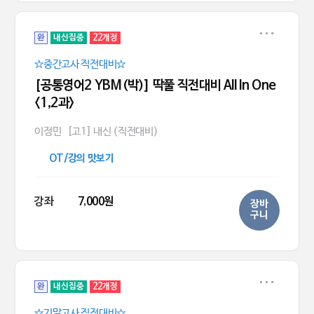
완
내신집중
22개정
☆중간고사 직전대비☆
[공통영어2 YBM(박)] 딱풀 직전대비 All In One
<1,2과>
이정민
[고1] 내신 (직전대비)
OT/강의 맛보기
강좌
7,000원
장바
구니
완
내신집중
22개정
☆기말고사 직전대비☆