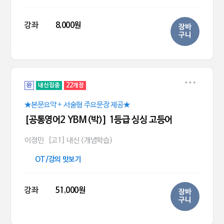
강좌
8,000원
장바
구니
완
내신집중
22개정
★본문요약 + 서술형 주요문장 제공★
[공통영어2 YBM(박)] 1등급 싱싱 고등어
이정민
[고1] 내신 (개념학습)
OT/강의 맛보기
강좌
51,000원
장바
구니