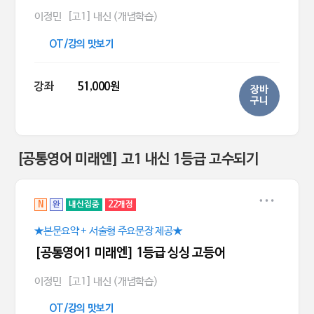
이정민
[고1] 내신 (개념학습)
OT/강의 맛보기
강좌
51,000원
장바
구니
[공통영어 미래엔] 고1 내신 1등급 고수되기
N
완
내신집중
22개정
★본문요약 + 서술형 주요문장 제공★
[공통영어1 미래엔] 1등급 싱싱 고등어
이정민
[고1] 내신 (개념학습)
OT/강의 맛보기