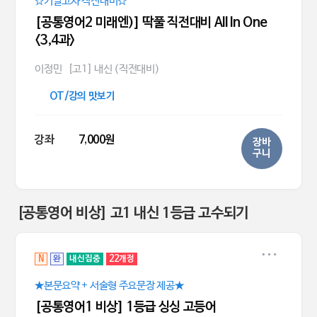
☆기말고사 직전대비☆
[공통영어2 미래엔)] 딱풀 직전대비 All In One
<3,4과>
이정민
[고1] 내신 (직전대비)
OT/강의 맛보기
강좌
7,000원
장바
구니
[공통영어 비상] 고1 내신 1등급 고수되기
N
완
내신집중
22개정
★본문요약 + 서술형 주요문장 제공★
[공통영어1 비상] 1등급 싱싱 고등어