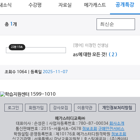
새소식
수강평
자료실
메가캐스트
공개특강
총
1
개
[영어] 이정민 선생님
22분 15초
as에 대한 모든 것!
( 2 )
조회수 1064 | 등록일
2025-11-07
로그인
회원가입
강사모집
이용약관
개인정보처리방침
메가스터디교육㈜
대표이사 : 손성은 | 사업자등록번호 : 780-87-00034
회사소개
통신판매번호 : 2015-서울서초-0678
정보조회
구매안전서비스
학원설립∙운영등록번호 : 제10176호 메가스터디원격학원
정보조회
신고기관명 : 서울특별시 강남교육지원청 | 호스팅제공자 : (주)케이티