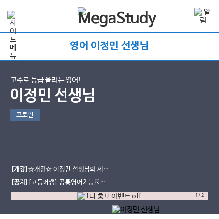
영어 이정민 선생님
고수로 등급 올리는 영어!
이정민 선생님
프로필
[개강]
☆개강☆ 이정민 선생님의 세계
문화와 영어 교과서 강좌 개강!
[공지]
[고등어쌤] 공통영어2 능률
(민) 무료단어장과 교재를 소개합니
1
/
2
다.