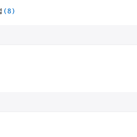
법
( 8 )