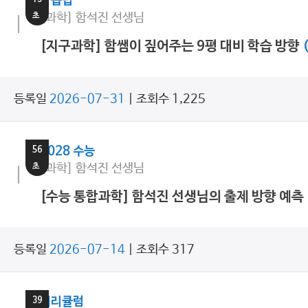
학습법
초
[과학] 함석진 선생님
[지구과학] 함쌤이 짚어주는 9평 대비 학습 방향
(
등록일
2026-07-31
| 조회수 1,225
28
분
56
2028 수능
초
[과학] 함석진 선생님
[수능 통합과학] 함석진 선생님의 출제 방향 예측
등록일
2026-07-14
| 조회수 317
8
분
39
커리큘럼