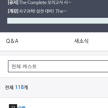
[공지]
The Complete 모의고사 시즌
2 등급컷!
[개강]
지구과학I 실전 대비! The
Complete 실전 모의고사
Q&A
새소식
전체
개
118
9
분
13