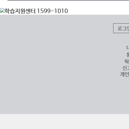
로그
학
신
개인