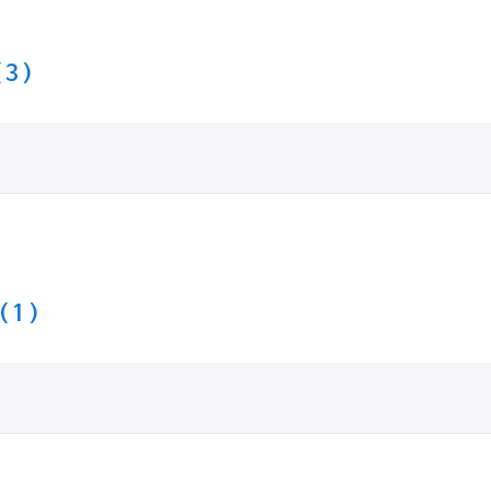
 3 )
( 1 )