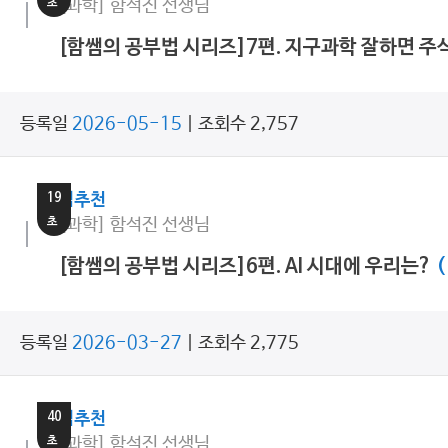
초
[과학] 함석진 선생님
[함쌤의 공부법 시리즈]7편. 지구과학 잘하면 주
등록일
2026-05-15
| 조회수 2,757
8
분
19
쌤추천
초
[과학] 함석진 선생님
[함쌤의 공부법 시리즈]6편. AI 시대에 우리는?
(
등록일
2026-03-27
| 조회수 2,775
8
분
40
쌤추천
초
[과학] 함석진 선생님