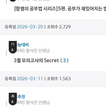
[함쌤의 공부법 시리즈]5편. 공부가 재밌어지는 
등록일
2026-03-20
| 조회수 2,729
5
분
11
수능대비
초
[과학] 함석진 선생님
3월 모의고사의 Secret
( 3 )
등록일
2026-03-11
| 조회수 1,563
9
분
45
쌤추천
초
[과학] 함석진 선생님