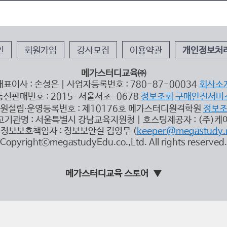
인
회원가입
강사모집
이용약관
개인정보처
메가스터디교육㈜
대표이사 : 손성은 | 사업자등록번호 : 780-87-00034
회사소
통신판매번호 : 2015-서울서초-0678
정보조회
구매안전서비
원설립∙운영등록번호 : 제10176호 메가스터디원격학원
정보
고기관명 : 서울특별시 강남교육지원청 | 호스팅제공자 : (주)케
정보보호책임자 : 정보보안실 김영무 (
keeper@megastudy.
CopyrightⓒmegastudyEdu.co.,Ltd. All rights reserved.
메가스터디교육 스토어