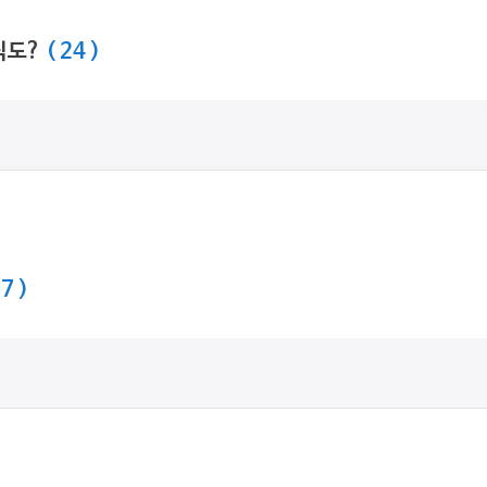
식도?
( 24 )
 7 )