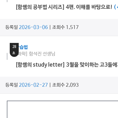
[함쌤의 공부법 시리즈] 4편. 이해를 바탕으로!
( 
등록일
2026-03-06
| 조회수 1,517
11
분
28
학습법
초
[과학] 함석진 선생님
[함쌤의 study letter] 3월을 맞이하는 고3들
등록일
2026-02-27
| 조회수 2,093