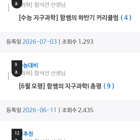
초
[과학] 함석진 선생님
[수능 지구과학] 함쌤의 하반기 커리큘럼
( 4 )
등록일
2026-07-03
| 조회수 1,293
11
분
9
수능대비
초
[과학] 함석진 선생님
[6월 모평] 함쌤의 지구과학I 총평
( 9 )
등록일
2026-06-11
| 조회수 2,435
9
분
12
쌤추천