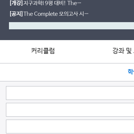
[개강]
지구과학I 9평 대비! The
Complete 실전 모의고사 [시즌3]
[공지]
The Complete 모의고사 시즌
2 등급컷!
커리큘럼
강좌 및
학