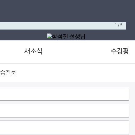
1
/
5
새소식
수강평
학습질문