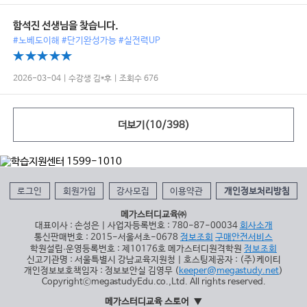
함석진 선생님을 찾습니다.
#노베도이해 #단기완성가능 #실전력UP
2026-03-04 | 수강생 김*후 | 조회수 676
더보기(
10
/
398
)
로그인
회원가입
강사모집
이용약관
개인정보처리방침
메가스터디교육㈜
대표이사 : 손성은 | 사업자등록번호 : 780-87-00034
회사소개
통신판매번호 : 2015-서울서초-0678
정보조회
구매안전서비스
학원설립∙운영등록번호 : 제10176호 메가스터디원격학원
정보조회
신고기관명 : 서울특별시 강남교육지원청 | 호스팅제공자 : (주)케이티
개인정보보호책임자 : 정보보안실 김영무 (
keeper@megastudy.net
)
CopyrightⓒmegastudyEdu.co.,Ltd. All rights reserved.
메가스터디교육 스토어