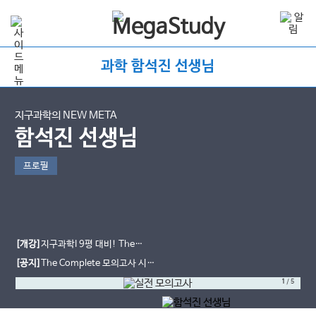
과학 함석진 선생님
지구과학의 NEW META
함석진 선생님
프로필
[개강]
지구과학I 9평 대비! The
Complete 실전 모의고사 [시즌3]
[공지]
The Complete 모의고사 시즌
2 등급컷!
1
/
5