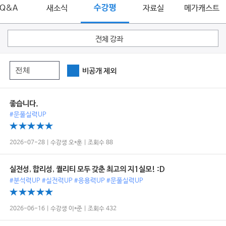
Q&A
새소식
수강평
자료실
메가캐스트
전체 강좌
비공개 제외
좋습니다.
#문풀실력UP
2026-07-28 | 수강생 오*훈 | 조회수 88
실전성, 합리성, 퀄리티 모두 갖춘 최고의 지1실모! :D
#분석력UP #실전력UP #응용력UP #문풀실력UP
2026-06-16 | 수강생 이*준 | 조회수 432