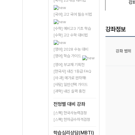
[국어] 22개정 대비법
강
[국어] 고2 국어 필승 비법
강좌정보
[수학] 예비고3 기초 학습
[수학] 고2 수학 대비법
[영어] 2028 수능 대비
강좌 범위
[영어] 학습 가이드
[영어] 부교재 기획전
[한국사] 내신 1등급 FAQ
[사·과] 메가로 완자해!
[사탐] 일반선택 가이드
[과학] 내신 실력 충전
전형별 대비 강좌
[스펙] 한국사능력검정
[스펙] 한자급수자격검정
학습심리상담(MBTI)