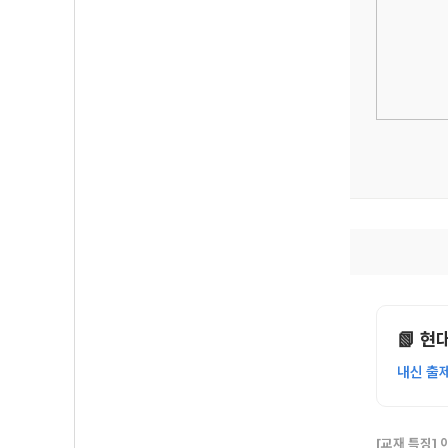
📗 현
내신 출
[교재 특징]