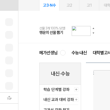
고3·N수
고2
고1
대
선물 3개 100% 당첨!
선물 100% 증정!
여름방학 스터디 캐시백
2027 러셀 단과
스마트러닝앱
메가패스
메가패스 수강생 무료혜택!
사회공헌 캠페인
행운의 선물 뽑기
메가스터디 X 올리브
메가런 썸머스쿨
강사 공개선발
설문 EVENT
3일 무료 체험권
메가클럽 멤버십
희망이룸 메가나눔
영
메가선생님
수능·내신
대학별고
내신·수능
학습 단계별 강좌
TOP
내신 교과 대비 강좌
교과서 강좌 찾기