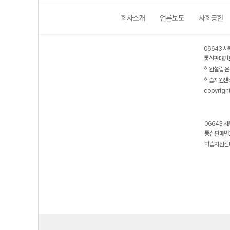
회사소개
언론보도
사회공헌
06643 서
통신판매번호
학원설립·운
학습지원센터
copyrigh
06643 서
통신판매번호
학습지원센터