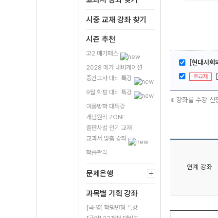
시중 교재 강좌 찾기
시즌 추천
고2 메가패스
[현대사회와
2028 메가 내비게이션
주교재
중간고사 대비 특강
9월 학평 대비 특강
※ 강좌를 수강 신
여름방학 대특강
개념원리 ZONE
출판사별 인기 교재
교과서 맞춤 강좌
학습관리
연계 강좌
문제은행
과목별 기획 강좌
[국·영] 학평변형 특강