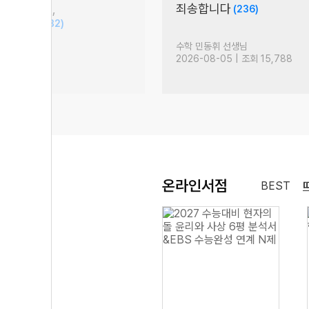
회(통합형),
죄송합니다
(236)
문장 집중!
(32)
생님
수학 민동휘 선생님
 조회 2,181
2026-08-05 | 조회 15,788
온라인서점
BEST