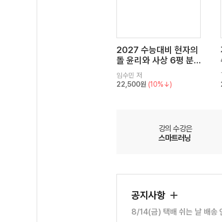
2027 수능대비 현자의
돌 윤리와 사상 6평 분
석서&EBS 수능완성 연
임수민
저
계 N제
22,500원
(10%↓)
강의 수강은
스마트러닝
공지사항
8/14(금) 택배 쉬는 날 배송