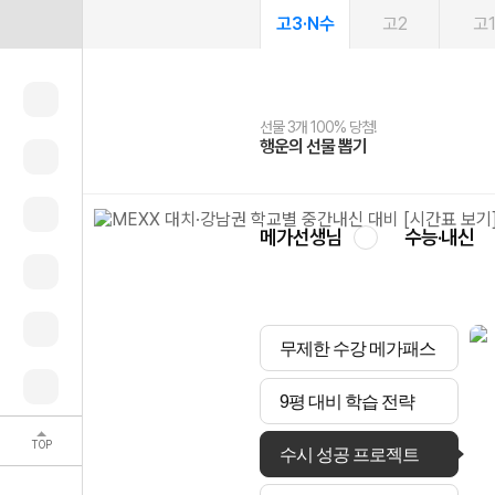
고3·N수
고2
고
선물 3개 100% 당첨!
선물 100% 증정!
여름방학 스터디 캐시백
2027 러셀 단과
스마트러닝앱
메가패스
메가패스 수강생 무료혜택!
사회공헌 캠페인
행운의 선물 뽑기
메가스터디 X 올리브
메가런 썸머스쿨
강사 공개선발
설문 EVENT
3일 무료 체험권
메가클럽 멤버십
희망이룸 메가나눔
영
메가선생님
수능·내신
무제한 수강 메가패스
9평 대비 학습 전략
TOP
수시 성공 프로젝트