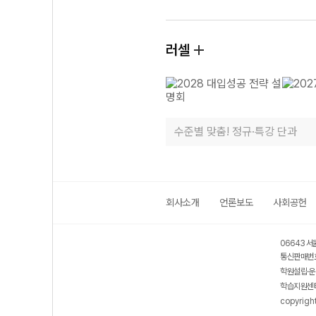
러셀
수준별 맞춤! 정규·특강 단과
회사소개
언론보도
사회공헌
06643 서
통신판매번호
학원설립·운
학습지원센터
copyrigh