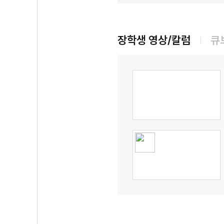
장학생 영상/칼럼
큐