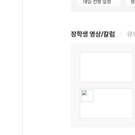
대입 전형 일정
정
장학생 영상/칼럼
큐