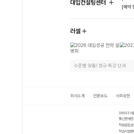
대입컨설팅센터
[예약 
러셀
수준별 맞춤! 정규·특강 단과
회사소개
언론보도
사회공헌
06643 서
통신판매번호
학원설립·운
학습지원센터