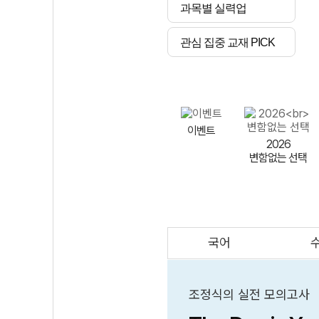
과목별 실력업
관심 집중 교재 PICK
이벤트
2026
변함없는 선택
국어
AI
스마트 매쓰
인테그랄/
큐브/김급식
조정식의 실전 모의고사