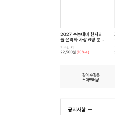
2027 수능대비 현자의
돌 윤리와 사상 6평 분
석서&EBS 수능완성 연
임수민
저
계 N제
22,500원
(10%↓)
강의 수강은
스마트러닝
공지사항