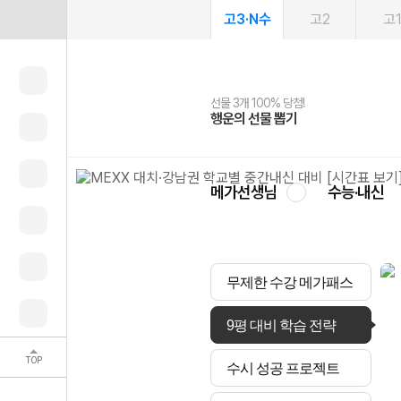
고3·N수
고2
고
선물 3개 100% 당첨!
선물 100% 증정!
여름방학 스터디 캐시백
2027 러셀 단과
스마트러닝앱
메가패스
메가패스 수강생 무료혜택!
사회공헌 캠페인
행운의 선물 뽑기
메가스터디 X 올리브
메가런 썸머스쿨
강사 공개선발
설문 EVENT
3일 무료 체험권
메가클럽 멤버십
희망이룸 메가나눔
영
메가선생님
수능·내신
무제한 수강 메가패스
9평 대비 학습 전략
TOP
수시 성공 프로젝트