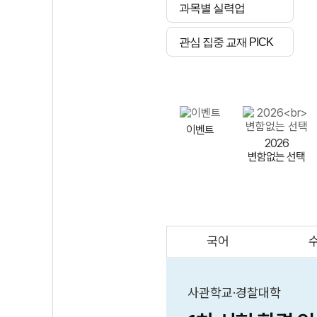
과목별 실력업
관심 집중 교재 PICK
이벤트
2026
변함없는 선택
국어
AI
스마트 매쓰
인테그랄/
큐브/김급식
사관학교·경찰대학