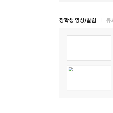
장학생 영상/칼럼
큐