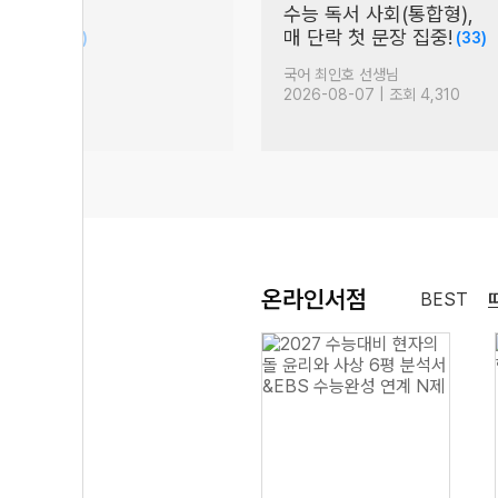
26년
수능 독서 사회(통합형),
항 정리
매 단락 첫 문장 집중!
(70)
(33)
 선생님
국어 최인호 선생님
| 조회 2,968
2026-08-07 | 조회 4,310
온라인서점
BEST