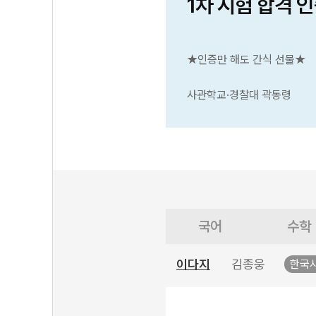
1차 시험 합격 
★인증만 해도 간식 선물★
사관학교·경찰대 곽동령
국어
수학
이다지
김종웅
한국