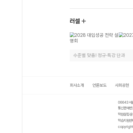
러셀
수준별 맞춤! 정규·특강 단과
회사소개
언론보도
사회공헌
06643 서
통신판매번호
학원설립·운
학습지원센터
copyrigh