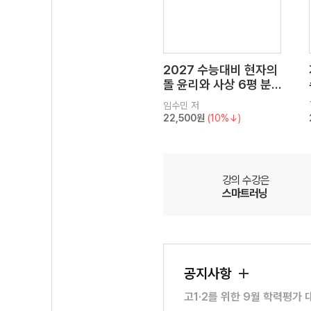
2027 수능대비 현자의
돌 윤리와 사상 6평 분
석서&EBS 수능완성 연
임수민
저
계 N제
22,500원
(10%↓)
강의 수강은
스마트러닝
공지사항
고1·2를 위한 9월 학력평가 