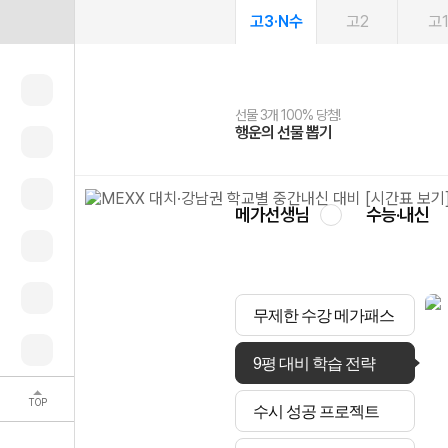
고3·N수
고2
고
선물 3개 100% 당첨!
선물 100% 증정!
2027 러셀 단과
스마트러닝앱
메가패스
메가패스 수강생 무료혜택!
사회공헌 캠페인
행운의 선물 뽑기
메가스터디 X 올리브
강사 공개선발
설문 EVENT
3일 무료 체험권
메가클럽 멤버십
희망이룸 메가나눔
영
메가선생님
수능·내신
무제한 수강 메가패스
9평 대비 학습 전략
TOP
수시 성공 프로젝트