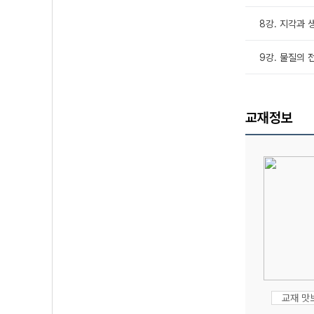
8강. 지각과 생
9강. 물질의 
교재정보
교재 맛