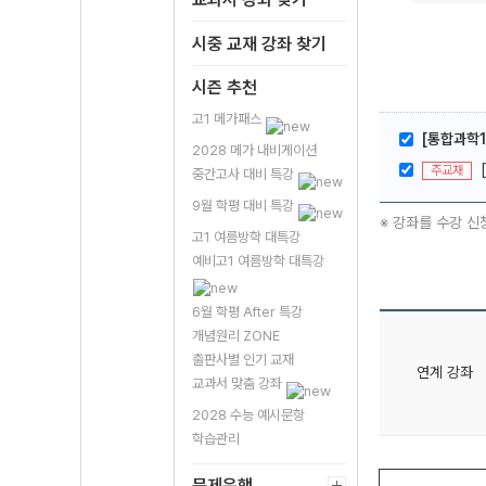
시중 교재 강좌 찾기
시즌 추천
고1 메가패스
[통합과학1]
2028 메가 내비게이션
주교재
중간고사 대비 특강
9월 학평 대비 특강
※ 강좌를 수강 신
고1 여름방학 대특강
예비고1 여름방학 대특강
6월 학평 After 특강
개념원리 ZONE
출판사별 인기 교재
연계 강좌
교과서 맞춤 강좌
2028 수능 예시문항
학습관리
문제은행