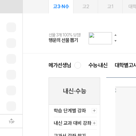
고3·N수
고2
고1
대
선물 3개 100% 당첨!
선물 100% 증정!
여름방학 스터디 캐시백
2027 러셀 단과
스마트러닝앱
메가패스
메가패스 수강생 무료혜택!
사회공헌 캠페인
행운의 선물 뽑기
메가스터디 X 올리브
메가런 썸머스쿨
강사 공개선발
설문 EVENT
3일 무료 체험권
메가클럽 멤버십
희망이룸 메가나눔
영
메가선생님
수능·내신
대학별고
내신·수능
학습 단계별 강좌
TOP
내신 교과 대비 강좌
교과서 강좌 찾기