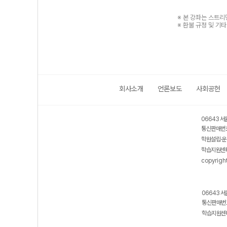
※ 본 강좌는 스트
※ 환불 규정 및 기
회사소개
언론보도
사회공헌
06643 서
통신판매번호
학원설립·운
학습지원센터
copyrigh
06643 서
통신판매번호
학습지원센터