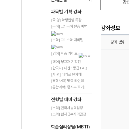
강
과목별 기획 강좌
[국·영] 학평변형 특강
[국어] 고1 국어 필승 비법
강좌정보
[수학] 고1 수학 대비법
강좌 범위
[영어] 학습 가이드
[영어] 부교재 기획전
[한국사] 내신 1등급 FAQ
[사·과] 메가로 완자해!
[통합사회] 맞춤 라인업
[통합과학] 종지부 찍기!
전형별 대비 강좌
[스펙] 한국사능력검정
[스펙] 한자급수자격검정
학습심리상담(MBTI)