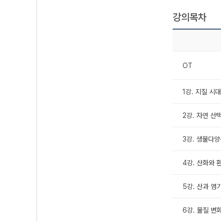
강의목차
OT
1강. 지질 시
2강. 자연 선
3강. 생물다양
4강. 산화와 환
5강. 산과 염기
6강. 물질 변