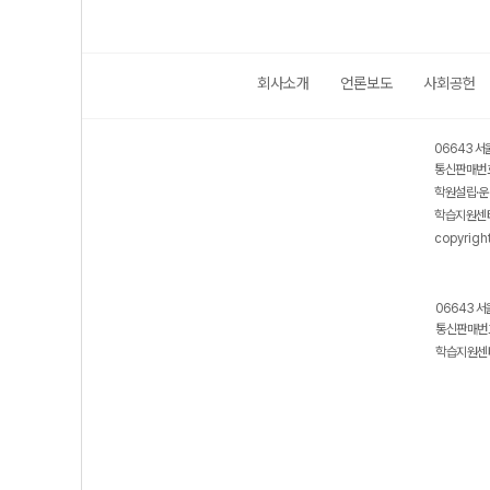
회사소개
언론보도
사회공헌
보호 관리체계 ISMS 인증획득
인터넷 저작권 지킴이 - 클린사이트
06643 서
통신판매번호
학원설립·운
학습지원센터
copyrigh
06643 서
통신판매번호
학습지원센터