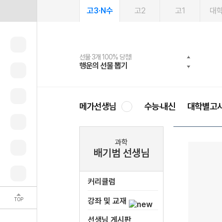
고3·N수
고2
고1
대
선물 3개 100% 당첨!
선물 100% 증정!
여름방학 스터디 캐시백
2027 러셀 단과
스마트러닝앱
메가패스
메가패스 수강생 무료혜택!
사회공헌 캠페인
행운의 선물 뽑기
메가스터디 X 올리브
메가런 썸머스쿨
강사 공개선발
설문 EVENT
3일 무료 체험권
메가클럽 멤버십
희망이룸 메가나눔
영
메가선생님
수능·내신
대학별고
과학
배기범 선생님
커리큘럼
TOP
강좌 및 교재
선생님 게시판