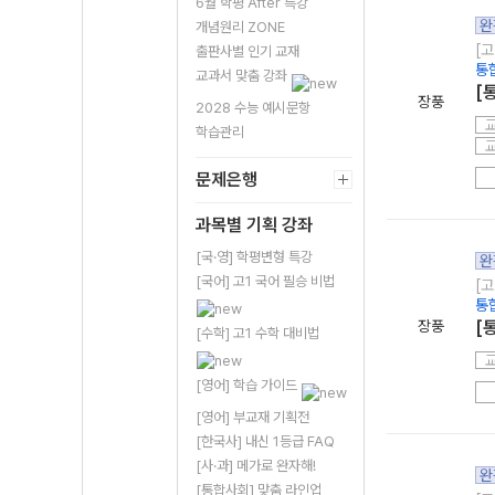
6월 학평 After 특강
완
개념원리 ZONE
[고
출판사별 인기 교재
통
교과서 맞춤 강좌
[
장풍
2028 수능 예시문항
학습관리
문제은행
과목별 기획 강좌
[국·영] 학평변형 특강
완
[국어] 고1 국어 필승 비법
[고
통
장풍
[
[수학] 고1 수학 대비법
[영어] 학습 가이드
[영어] 부교재 기획전
[한국사] 내신 1등급 FAQ
[사·과] 메가로 완자해!
완
[통합사회] 맞춤 라인업