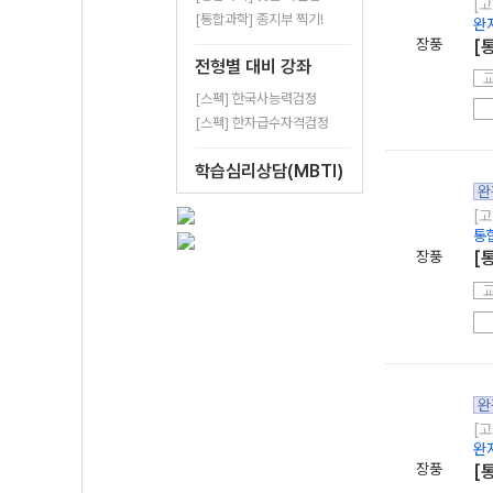
[고
[통합과학] 종지부 찍기!
완
장풍
[
전형별 대비 강좌
[스펙] 한국사능력검정
[스펙] 한자급수자격검정
학습심리상담(MBTI)
완
[고
통
장풍
[
완
[고
완
장풍
[