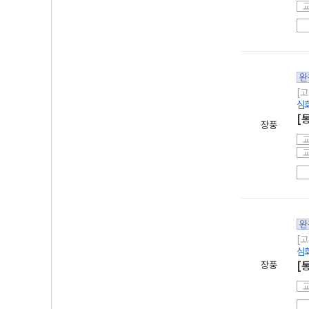
완
[고
심
[
장풍
완
[고
심
장풍
[