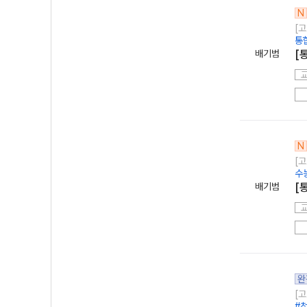
N
[고
통
배기범
[
N
[고
수
배기범
[
완
[고
#