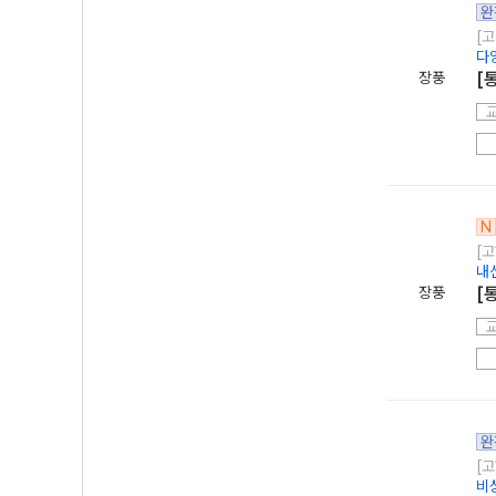
완
[고
다
장풍
[
N
[고
내
장풍
[
완
[고
비