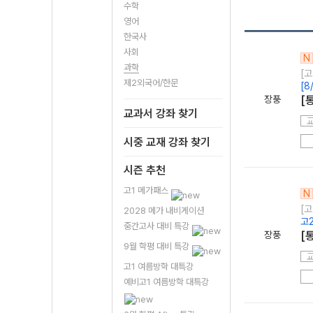
수학
영어
한국사
사회
N
과학
[고
제2외국어/한문
[
장풍
[
교과서 강좌 찾기
시중 교재 강좌 찾기
시즌 추천
고1 메가패스
N
[고
2028 메가 내비게이션
고
중간고사 대비 특강
장풍
[
9월 학평 대비 특강
고1 여름방학 대특강
예비고1 여름방학 대특강