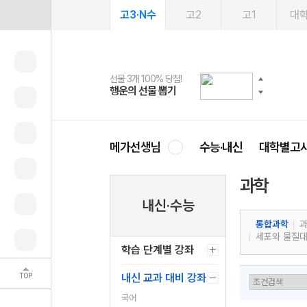
고3·N수
고2
고1
대
선물 3개 100% 당첨!
선물 100% 증정!
여름방학 스터디 캐시백
2027 러셀 단과
스마트러닝앱
메가패스
메가패스 수강생 무료혜택!
사회공헌 캠페인
행운의 선물 뽑기
메가스터디 X 올리브
메가런 썸머스쿨
강사 공개선발
설문 EVENT
3일 무료 체험권
메가클럽 멤버십
희망이룸 메가나눔
영
메가선생님
수능·내신
대학별고
과학
내신·수능
통합과학
세포와 물질
학습 단계별 강좌
TOP
내신 교과 대비 강좌
국어