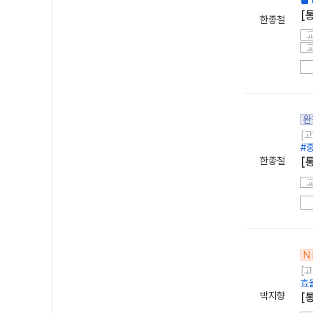
■ 
[
한종철
완
[고
#
한종철
[
N
[고
효
박지향
[