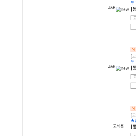
두
J&B
[
N
[고
두
J&B
[
N
[고
★
고석용
[