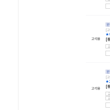
완
[고
★
고석용
[
완
[고
★
[
고석용