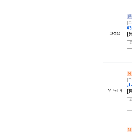
완
[고
#
고석용
[
N
[고
단
우마리아
[
N