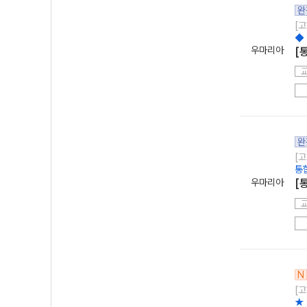
완
[고
◆
우마리아
[
완
[고
통
우마리아
[
N
[고
★