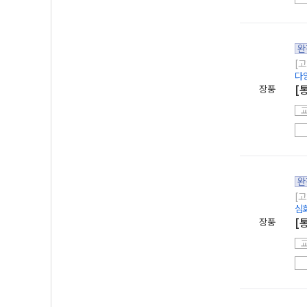
완
[고
다
장풍
[
완
[고
심
장풍
[