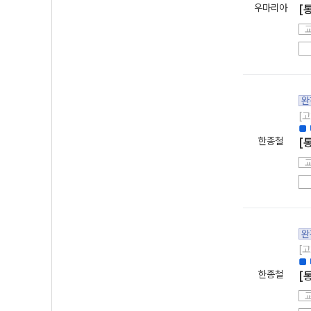
우마리아
[
완
[고
■ 
한종철
[
완
[고
■ 
한종철
[