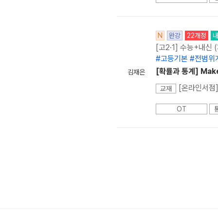
N
완강
22개정
[고2·1] 수능+내신
#고등기본 #전범위
[확률과 통계] Mak
김재은
[온라인서점]
교재
OT