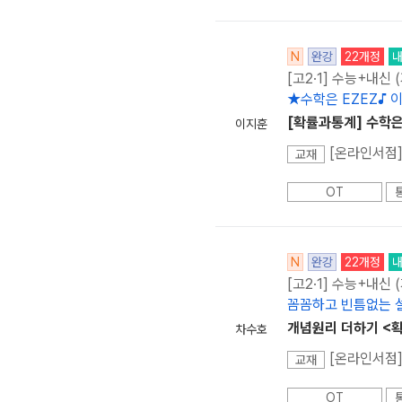
N
완강
22개정
[고2·1] 수능+내신 
★수학은 EZEZ♪ 
[확률과통계] 수학은
이지훈
[온라인서점]
교재
OT
N
완강
22개정
[고2·1] 수능+내신
꼼꼼하고 빈틈없는 설
개념원리 더하기 <
차수호
[온라인서점]
교재
OT