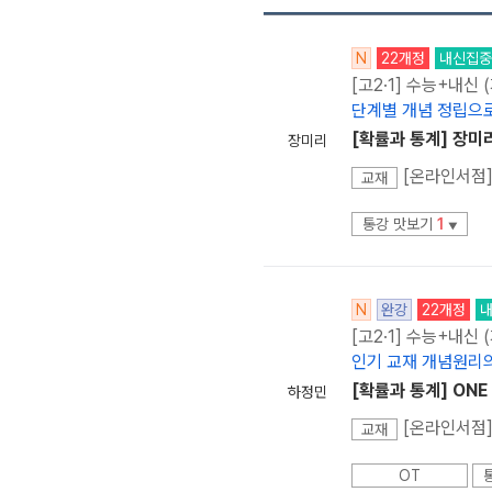
N
22개정
내신집중
[고2·1] 수능+내신
단계별 개념 정립으로
[확률과 통계] 장미
장미리
[온라인서점]
교재
통강 맛보기
1
▼
N
완강
22개정
[고2·1] 수능+내신
인기 교재 개념원리의
[확률과 통계] ONE
하정민
[온라인서점]
교재
OT