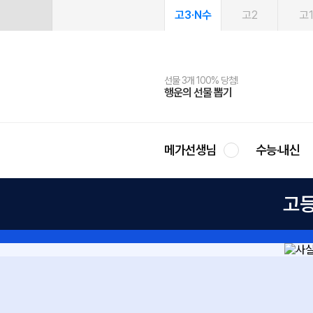
고3·N수
고2
고
선물 3개 100% 당첨!
선물 100% 증정!
여름방학 스터디 캐시백
2027 러셀 단과
스마트러닝앱
메가패스
메가패스 수강생 무료혜택!
사회공헌 캠페인
행운의 선물 뽑기
메가스터디 X 올리브
메가런 썸머스쿨
강사 공개선발
설문 EVENT
3일 무료 체험권
메가클럽 멤버십
희망이룸 메가나눔
영
메가선생님
수능·내신
고