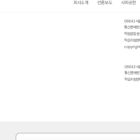
회사소개
언론보도
사회공헌
06643 서
통신판매번호
학원설립·운
학습지원센터
copyrigh
06643 서
통신판매번호
학습지원센터