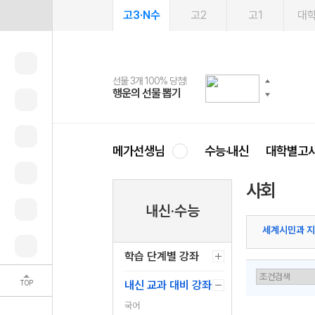
고3·N수
고2
고1
대
선물 3개 100% 당첨!
선물 100% 증정!
여름방학 스터디 캐시백
2027 러셀 단과
스마트러닝앱
메가패스
메가패스 수강생 무료혜택!
사회공헌 캠페인
행운의 선물 뽑기
메가스터디 X 올리브
메가런 썸머스쿨
강사 공개선발
설문 EVENT
3일 무료 체험권
메가클럽 멤버십
희망이룸 메가나눔
영
메가선생님
수능·내신
대학별고
사회
내신·수능
세계시민과 
학습 단계별 강좌
TOP
내신 교과 대비 강좌
국어