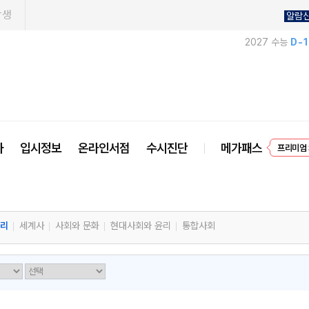
학생
알람
2027 수능
D-
EVEN
사
입시정보
온라인서점
수시진단
메가패스
프리미엄 
지리
세계사
사회와 문화
현대사회와 윤리
통합사회