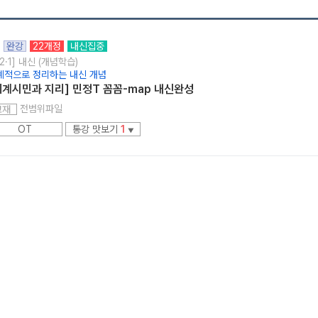
완강
22개정
내신집중
2·1] 내신 (개념학습)
계적으로 정리하는 내신 개념
세계시민과 지리] 민정T 꼼꼼-map 내신완성
메가스터디
전범위파일
교재
OT
통강 맛보기
1
▼