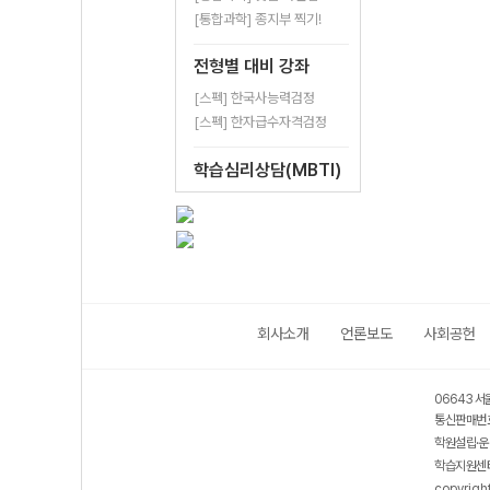
[통합과학] 종지부 찍기!
전형별 대비 강좌
[스펙] 한국사능력검정
[스펙] 한자급수자격검정
학습심리상담(MBTI)
회사소개
언론보도
사회공헌
06643 서
통신판매번호
학원설립·운
학습지원센터
copyrigh