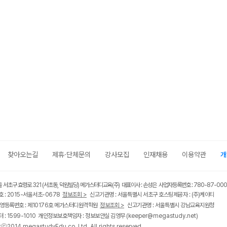
찾아오는길
제휴·단체문의
강사모집
인재채용
이용약관
개
울 서초구 효령로 321 (서초동, 덕원빌딩) 메가스터디교육(주) 대표이사 : 손성은 사업자등록번호 : 780-87-00
 : 2015-서울서초-0678
정보조회 >
신고기관명 : 서울특별시 서초구 호스팅제공자 : (주)케이티
영등록번호 : 제10176호 메가스터디원격학원
정보조회 >
신고기관명 : 서울특별시 강남교육지원청
 : 1599-1010 개인정보보호책임자 : 정보보안실 김영무
(keeper@megastudy.net)
tⓒ2014 megastudyEdu.co.,Ltd. All rights reserved.