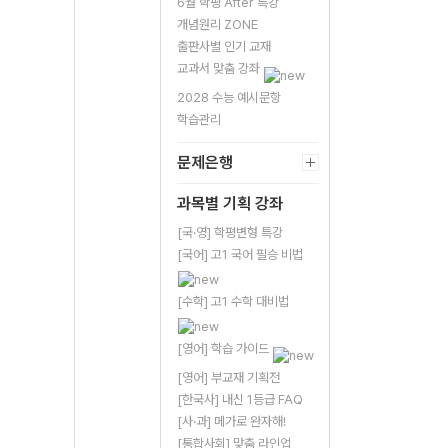
6월 학평 After 특강
개념원리 ZONE
출판사별 인기 교재
교과서 맞춤 강좌
2028 수능 예시문항
학습관리
문제은행
과목별 기획 강좌
[국·영] 학평변형 특강
[국어] 고1 국어 필승 비법
[수학] 고1 수학 대비법
[영어] 학습 가이드
[영어] 부교재 기획전
[한국사] 내신 1등급 FAQ
[사·과] 메가로 완자해!
[통합사회] 맞춤 라인업