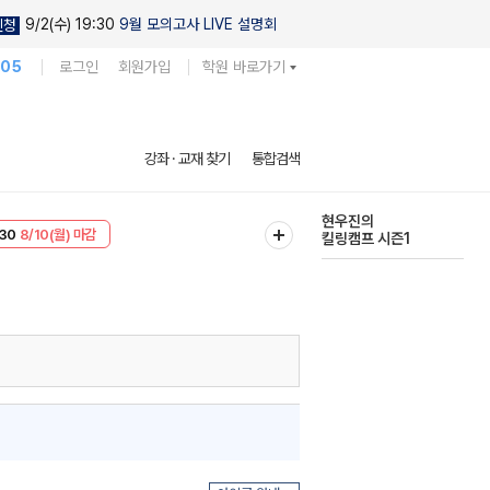
9/2(수) 19:30
9월 모의고사 LIVE 설명회
신청
105
로그인
회원가입
학원 바로가기
현우진의
강좌 · 교재 찾기
통합검색
킬링캠프 시즌1
T
8/10(월) 마감
다채로운 난도
30
8/10(월) 마감
실전 모의고사