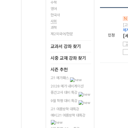
수학
영어
한국사
N
사회
[고
과학
체
제2외국어/한문
민정
[
교과서 강좌 찾기
시중 교재 강좌 찾기
시즌 추천
고1 메가패스
2028 메가 내비게이션
중간고사 대비 특강
9월 학평 대비 특강
고1 여름방학 대특강
예비고1 여름방학 대특강