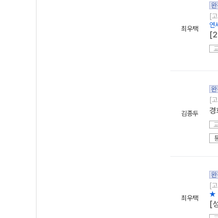
완
[고
연
최우택
[
완
[고
경
김종두
완
[고
★
최우택
[