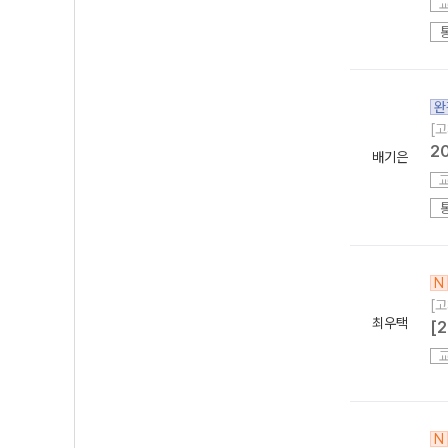
완
[고
2
배기은
N
[고
최우택
[
N