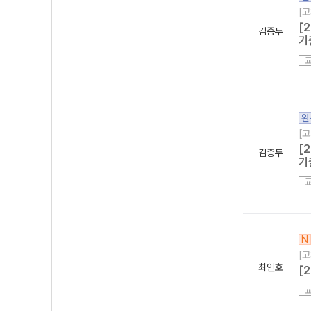
[고
[
김종두
기
완
[고
[
김종두
기
N
[고
최인호
[