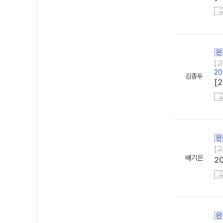
완
[고
20
김종두
[
완
[고
배기은
2
완