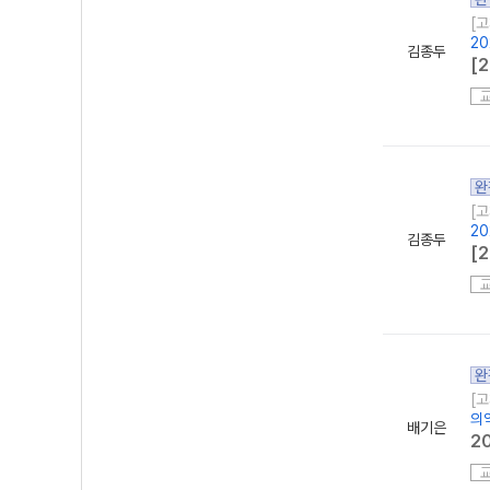
[고
2
김종두
[
완
[고
2
김종두
[
완
[고
의
배기은
2