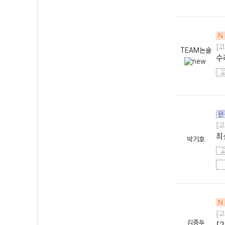
N
[고
TEAM논술
수
완
[고
최
박기호
N
[고
김종두
[