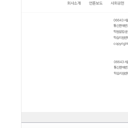
회사소개
언론보도
사회공헌
06643 서
통신판매번호
학원설립·운
학습지원센터
copyrigh
06643 서
통신판매번호
학습지원센터