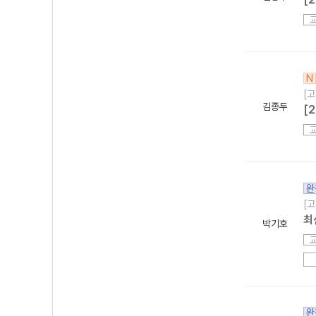
N
[고
김종두
[
완
[고
최
박기호
완