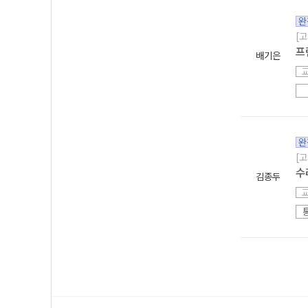
완
[
프
배기은
완
[
수
김종두