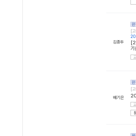
완
[고
20
김종두
[
기
완
[고
2
배기은
완