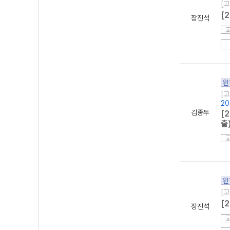
[고
[
장진석
완
[고
20
김종두
[
출
완
[고
[
장진석