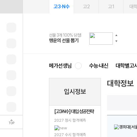
고3·N수
고2
고1
대
선물 3개 100% 당첨!
선물 100% 증정!
여름방학 스터디 캐시백
2027 러셀 단과
스마트러닝앱
메가패스
메가패스 수강생 무료혜택!
사회공헌 캠페인
행운의 선물 뽑기
메가스터디 X 올리브
메가런 썸머스쿨
강사 공개선발
설문 EVENT
3일 무료 체험권
메가클럽 멤버십
희망이룸 메가나눔
영
메가선생님
수능·내신
대학별고
대학정보
입시정보
[고3·N수] 대입 성공전략
2027 정시 합격예측
TOP
2027 수시 합격예측