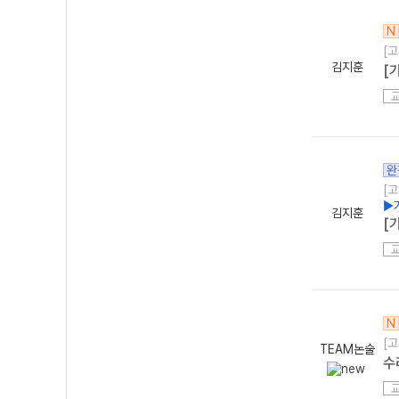
N
[고
김지훈
[
완
[고
▶
김지훈
[
N
[고
TEAM논술
수