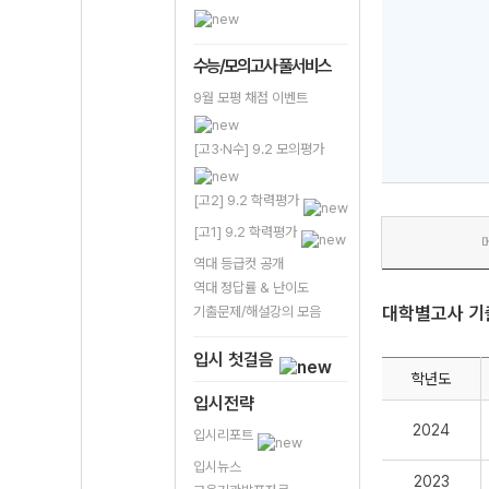
수능/모의고사 풀서비스
9월 모평 채점 이벤트
[고3·N수] 9.2 모의평가
[고2] 9.2 학력평가
[고1] 9.2 학력평가
역대 등급컷 공개
역대 정답률 & 난이도
대학별고사 기
기출문제/해설강의 모음
입시 첫걸음
학년도
입시전략
2024
입시리포트
입시뉴스
2023