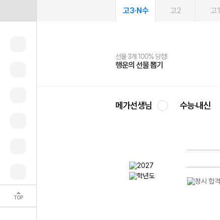
고3·N수
고2
고
선물 3개 100% 당첨!
선물 100% 증정!
여름방학 스터디 캐시백
2027 러셀 단과
스마트러닝앱
메가패스
메가패스 수강생 무료혜택!
사회공헌 캠페인
행운의 선물 뽑기
메가스터디 X 올리브
메가런 썸머스쿨
강사 공개선발
설문 EVENT
3일 무료 체험권
메가클럽 멤버십
희망이룸 메가나눔
영
메가선생님
수능·내신
TOP