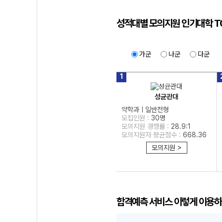
성적대별 모의지원 인기대학 T
STEP 1
가군
나군
다군
1
성균관대
약학과ㅣ일반전형
모집인원 :
30명
모의지원 경쟁률 :
28.9:1
모의지원자 평균점수 :
668.36
모의지원 >
합격예측 서비스 이렇게 이용하