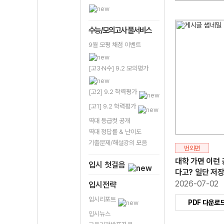
수능/모의고사 풀서비스
9월 모평 채점 이벤트
[고3·N수] 9.2 모의평가
[고2] 9.2 학력평가
[고1] 9.2 학력평가
역대 등급컷 공개
역대 정답률 & 난이도
기출문제/해설강의 모음
번외편
대학 가면 이런 
입시 첫걸음
다고? 일단 저장.
2026-07-02
입시전략
입시리포트
PDF 다운로
입시뉴스