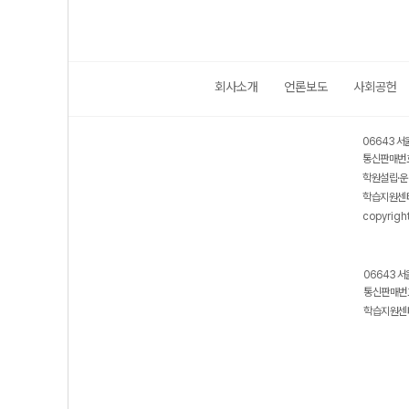
회사소개
언론보도
사회공헌
06643 서
통신판매번호
학원설립·운
학습지원센터
copyrigh
06643 서
통신판매번호
학습지원센터