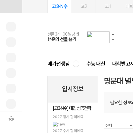
고3·N수
고2
고1
대
선물 3개 100% 당첨!
선물 100% 증정!
여름방학 스터디 캐시백
2027 러셀 단과
스마트러닝앱
메가패스
메가패스 수강생 무료혜택!
사회공헌 캠페인
행운의 선물 뽑기
메가스터디 X 올리브
메가런 썸머스쿨
강사 공개선발
설문 EVENT
3일 무료 체험권
메가클럽 멤버십
희망이룸 메가나눔
영
메가선생님
수능·내신
대학별고
명문대 별
입시정보
필요한 정보와
[고3·N수] 대입 성공전략
2027 정시 합격예측
TOP
2027 수시 합격예측