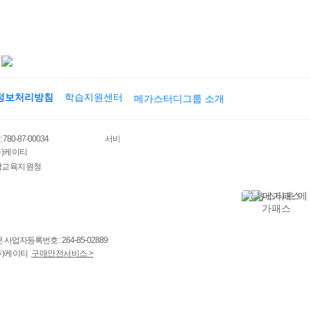
정보처리방침
학습지원센터
메가스터디그룹 소개
0-87-00034
서비스 가입사실 확인
주)케이티
남교육지원청
사업자등록번호 : 264-85-02889
주)케이티
구매안전서비스 >