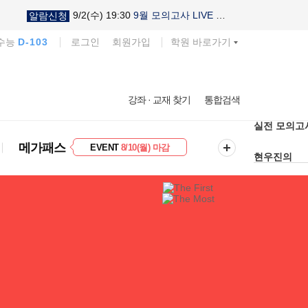
9/2(수) 19:30
9월 모의고사 LIVE 설명회
알람신청
 수능
D-103
로그인
회원가입
학원 바로가기
다채로운 난
강좌 · 교재 찾기
통합검색
실전 모의고
현우진의
EVENT
8/10(월) 마감
메가패스
킬링캠프 시
프리미엄 30
8/10(월) 마감