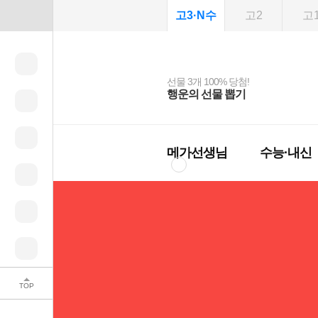
고3·N수
고2
고
선물 3개 100% 당첨!
선물 100% 증정!
여름방학 스터디 캐시
2027 러셀 단과
스마트러닝앱
메가패스
메가패스 수강생 무료
사회공헌 캠페인
행운의 선물 뽑기
메가스터디 X 올리
강사 공개선발
설문 EVENT
3일 무료 체험권
희망이룸 메가나눔
백
혜택!
브영
메가런 썸머스쿨
메가클럽 멤버십
메가선생님
수능·내신
TOP