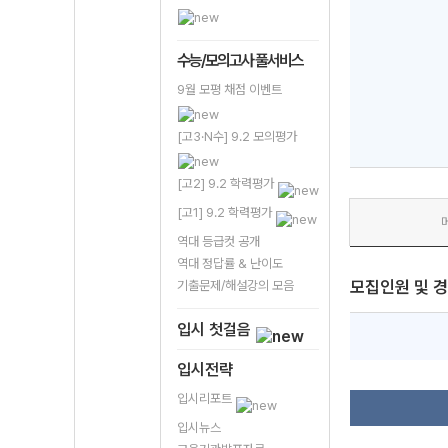
수능/모의고사 풀서비스
9월 모평 채점 이벤트
[고3·N수] 9.2 모의평가
[고2] 9.2 학력평가
[고1] 9.2 학력평가
역대 등급컷 공개
역대 정답률 & 난이도
모집인원 및 
기출문제/해설강의 모음
입시 첫걸음
입시전략
입시리포트
입시뉴스