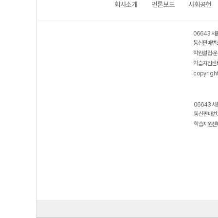
회사소개
언론보도
사회공헌
06643 서
통신판매번호
학원설립·운
학습지원센터
copyrigh
06643 서
통신판매번호
학습지원센터