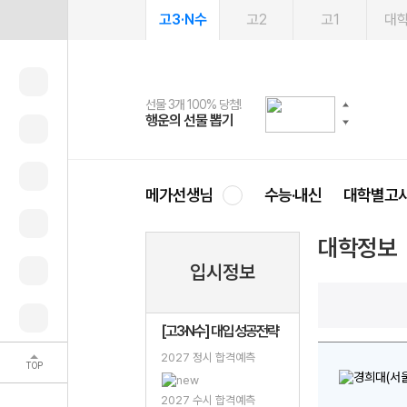
고3·N수
고2
고1
대
선물 3개 100% 당첨!
선물 100% 증정!
여름방학 스터디 캐시백
2027 러셀 단과
스마트러닝앱
메가패스
메가패스 수강생 무료혜택!
사회공헌 캠페인
행운의 선물 뽑기
메가스터디 X 올리브
메가런 썸머스쿨
강사 공개선발
설문 EVENT
3일 무료 체험권
메가클럽 멤버십
희망이룸 메가나눔
영
메가선생님
수능·내신
대학별고
대학정보
입시정보
[고3·N수] 대입 성공전략
2027 정시 합격예측
TOP
2027 수시 합격예측