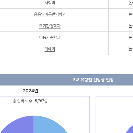
사학과
논
응용영어통번역학과
논
주거환경학과
논
아동가족학과
논
의예과
논
고교 유형별 신입생 현황
2024년
총 입학자 수 : 5,787명