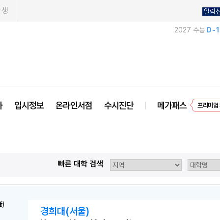
학생
알람
2027 수능
D-
EVEN
사
입시정보
온라인서점
수시진단
메가패스
프리미엄 
빠른 대학 검색
경희대(서울)