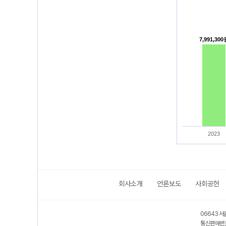
7,991,30
7,991,30
2023
회사소개
언론보도
사회공헌
06643 서
통신판매번호