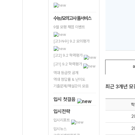
수능/모의고사 풀서비스
9월 모평 채점 이벤트
[고3·N수] 9.2 모의평가
[고2] 9.2 학력평가
[고1] 9.2 학력평가
역대 등급컷 공개
역대 정답률 & 난이도
최근 3개년 
기출문제/해설강의 모음
입시 첫걸음
학
입시전략
2
입시리포트
2
입시뉴스