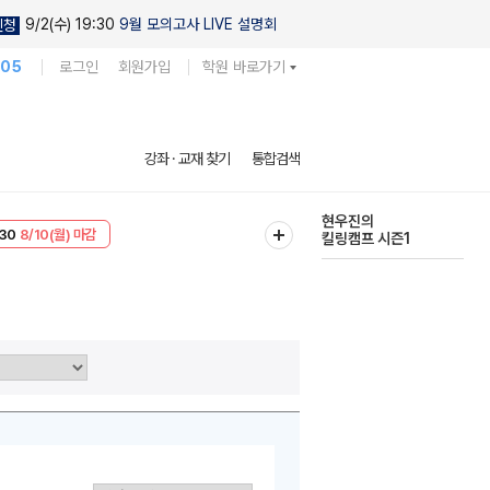
9/2(수) 19:30
9월 모의고사 LIVE 설명회
신청
105
로그인
회원가입
학원 바로가기
다채로운 난도
강좌 · 교재 찾기
통합검색
실전 모의고사
T
8/10(월) 마감
현우진의
30
8/10(월) 마감
킬링캠프 시즌1