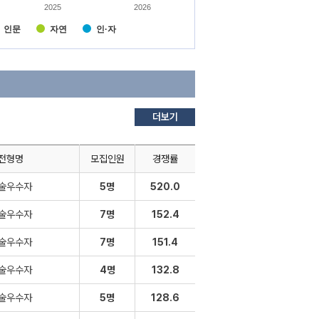
2025
2026
다
인문
자연
인·자
다
더보기
전형명
모집인원
경쟁률
술우수자
5명
520.0
술우수자
7명
152.4
술우수자
7명
151.4
술우수자
4명
132.8
술우수자
5명
128.6