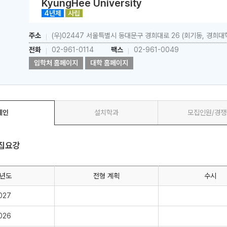
KyungHee University
4년제
사립
주소
(우)02447 서울특별시 동대문구 경희대로 26 (회기동, 경희대
전화
02-961-0114
팩스
02-961-0049
입학처 홈페이지
대학 홈페이지
메가스터디
메인
설치학과
모집인원/경쟁
모집요강
년도
전형 계획
수시
027
026