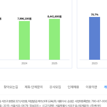
70.7%
70.7%
8,441,600원
8,441,600원
0원
0원
7,996,100원
7,996,100원
2024
2025
2023
찾아오는길
제휴·단체문의
강사모집
인재채용
이용약관
개
울 서초구 효령로 321 (서초동, 덕원빌딩) 메가스터디교육(주) 대표이사 : 손성은 사업자등록번호 : 780-87-00
 : 2015-서울서초-0678
정보조회 >
신고기관명 : 서울특별시 서초구 호스팅제공자 : (주)케이티