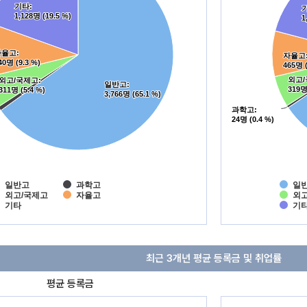
기타
기타
:
:
1,128명 (19.5 %)
1,128명 (19.5 %)
1
1
자율고
자율고
:
:
자율고
자율고
운
운
40명 (9.3 %)
40명 (9.3 %)
465명 (
465명 (
외고
외고
외고/국제고
외고/국제고
:
:
운
운
일반고
일반고
:
:
319명
319명
311명 (5.4 %)
311명 (5.4 %)
3,766명 (65.1 %)
3,766명 (65.1 %)
과학고
과학고
:
:
운
운
24명 (0.4 %)
24명 (0.4 %)
일반고
과학고
일
외고/국제고
자율고
외고
기타
기
최근 3개년 평균 등록금 및 취업률
평균 등록금