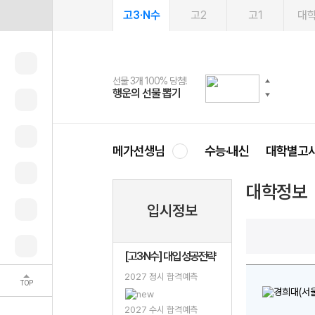
고3·N수
고2
고1
대
선물 3개 100% 당첨!
선물 100% 증정!
여름방학 스터디 캐시백
2027 러셀 단과
스마트러닝앱
메가패스
메가패스 수강생 무료혜택!
사회공헌 캠페인
행운의 선물 뽑기
메가스터디 X 올리브
메가런 썸머스쿨
강사 공개선발
설문 EVENT
3일 무료 체험권
메가클럽 멤버십
희망이룸 메가나눔
영
메가선생님
수능·내신
대학별고
대학정보
입시정보
[고3·N수] 대입 성공전략
2027 정시 합격예측
TOP
2027 수시 합격예측