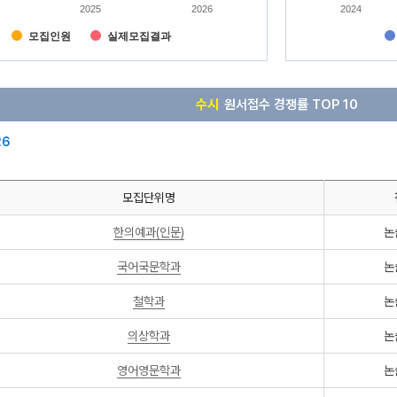
2025
2026
2024
다
다
모집인원
실제모집결과
다
다
수시
원서접수 경쟁률 TOP 10
26
모집단위명
한의예과(인문)
논
국어국문학과
논
철학과
논
의상학과
논
영어영문학과
논