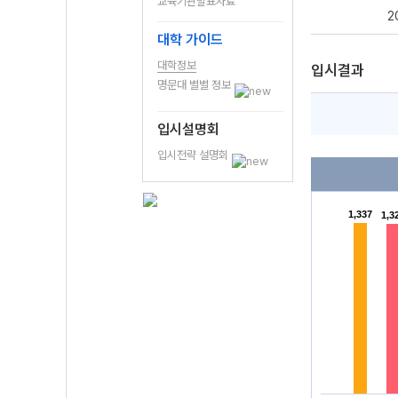
교육기관발표자료
2
대학 가이드
대학정보
입시결과
명문대 별별 정보
입시설명회
입시전략 설명회
1,337
1,337
1,3
1,3