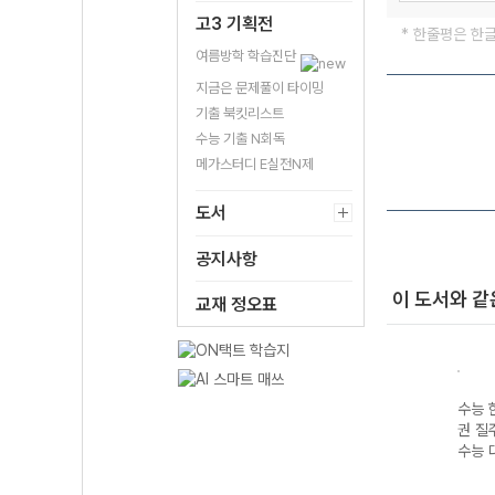
고3 기획전
* 한줄평은 한
여름방학 학습진단
지금은 문제풀이 타이밍
기출 북킷리스트
수능 기출 N회독
메가스터디 E실전N제
도서
공지사항
이 도서와 같
교재 정오표
수능 
권 질주
수능 