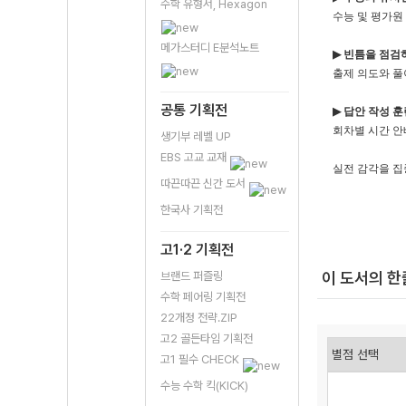
수학 유형서, Hexagon
수능 및 평가원
메가스터디 E분석노트
▶
빈틈을 점검
출제 의도와 풀
공통 기획전
▶
답안 작성 
회차별 시간 안
생기부 레벨 UP
EBS 고교 교재
실전 감각을 
따끈따끈 신간 도서
한국사 기획전
고1·2 기획전
이 도서의 
브랜드 퍼즐링
수학 페어링 기획전
22개정 전략.ZIP
고2 골든타임 기획전
고1 필수 CHECK
수능 수학 킥(KICK)