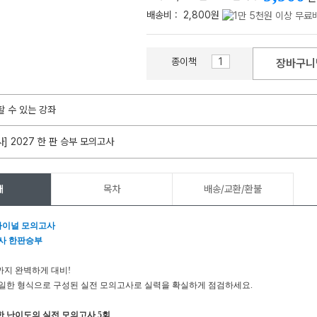
배송비 :
2,800원
종이책
장바구니
메가스터디
할 수 있는 강좌
사] 2027 한 판 승부 모의고사
개
목차
배송/교환/환불
파이널 모의고사
사 한판승부
까지 완벽하게 대비
!
일한 형식으로 구성된 실전 모의고사로 실력을 확실하게 점검하세요
.
한 난이도의 실전 모의고사
5
회