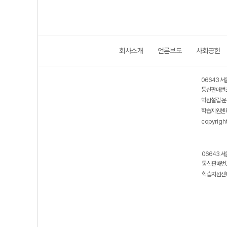
회사소개
언론보도
사회공헌
06643 서
통신판매번호
학원설립·운
학습지원센터
copyrigh
06643 서
통신판매번호
학습지원센터