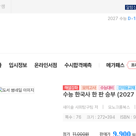
학생
알람
2027 수능
D-
프
사
입시정보
온라인서점
수시합격예측
메가패스
해설강좌
모의고사
수능대비
강의용교재
수능 한국사 한 판 승부 (2027
새이솔 사회탐구팀 저
|
모노크롬북스
|
쪽수 : 76
크기 : 272*394
ISBN : 
9,900
정가
11,000원
판매가