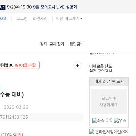
9/2(수) 19:30
9월 모의고사 LIVE 설명회
신청
103
로그인
회원가입
학원 바로가기
현우진의
강좌 · 교재 찾기
통합검색
킬링캠프 시즌1
리미엄 30
8/10(월) 마감
다채로운 난도
EVENT
8/10(월) 마감
실전 모의고사
내가 최근 본 도서
 수능 대비)
로그인후
사용하세요.
2026-03-26
9791124331125
0/0
(10% 할인)
원