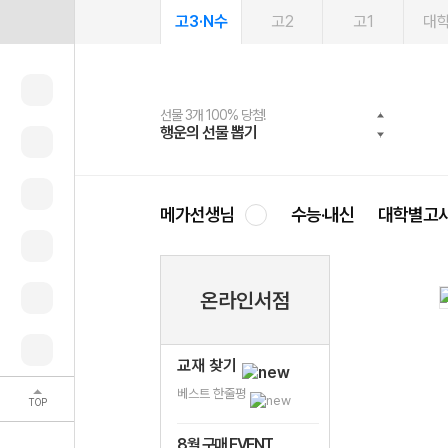
고3·N수
고2
고1
대
선물 3개 100% 당첨!
선물 100% 증정!
여름방학 스터디 캐시백
2027 러셀 단과
스마트러닝앱
메가패스
메가패스 수강생 무료혜택!
사회공헌 캠페인
행운의 선물 뽑기
메가스터디 X 올리브
메가런 썸머스쿨
강사 공개선발
설문 EVENT
3일 무료 체험권
메가클럽 멤버십
희망이룸 메가나눔
영
메가선생님
수능·내신
대학별고
온라인서점
교재 찾기
베스트 한줄평
TOP
8월 구매 EVENT