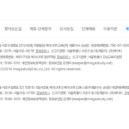
찾아오는길
제휴·단체문의
강사모집
인재채용
이용약관
개
울 서초구 효령로 321 (서초동, 덕원빌딩) 메가스터디교육(주) 대표이사 : 손성은 사업자등록번호 : 780-87-00
 : 2015-서울서초-0678
정보조회 >
신고기관명 : 서울특별시 서초구 호스팅제공자 : (주)케이티
영등록번호 : 제10176호 메가스터디원격학원
정보조회 >
신고기관명 : 서울특별시 강남교육지원청
 : 1599-1010 개인정보보호책임자 : 정보보안실 김영무
(keeper@megastudy.net)
tⓒ2014 megastudyEdu.co.,Ltd. All rights reserved.
울 서초구 효령로 321, 10층 10-1호(서초동, 메가스터디) 메가스터디교육 스토어 대표이사 : 손성은 사업자등록번호 :
 : 2026-서울서초-0769
정보조회 >
신고기관명 : 서울특별시 서초구 호스팅제공자 : (주)케이티
구매
 : 1599-1010 개인정보보호책임자 : 정보보안실 김영무
(keeper@megastudy.net)