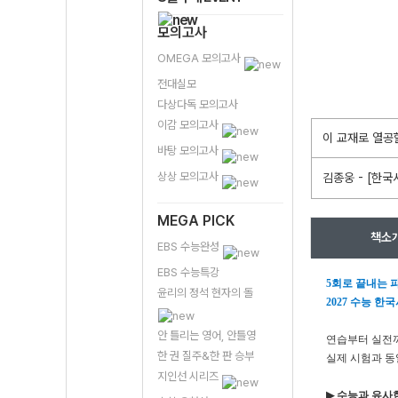
모의고사
OMEGA 모의고사
전대실모
다상다독 모의고사
이감 모의고사
이 교재로 열공
바탕 모의고사
상상 모의고사
김종웅 - [한국
MEGA PICK
책소
EBS 수능완성
EBS 수능특강
5
회로 끝내는 
윤리의 정석 현자의 돌
2027
수능 한국
안 틀리는 영어, 안틀영
연습부터 실전
한 권 질주&한 판 승부
실제 시험과 동
지인선 시리즈
▶
수능과 유사