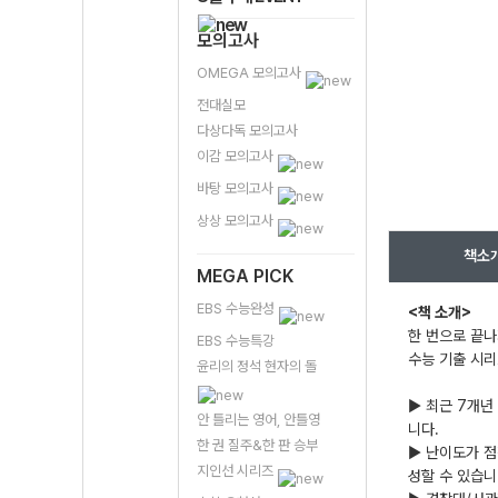
모의고사
OMEGA 모의고사
전대실모
다상다독 모의고사
이감 모의고사
바탕 모의고사
상상 모의고사
책소
MEGA PICK
EBS 수능완성
<책 소개>
한 번으로 끝나
EBS 수능특강
수능 기출 시리
윤리의 정석 현자의 돌
▶ 최근 7개년
안 틀리는 영어, 안틀영
니다.
한 권 질주&한 판 승부
▶ 난이도가 점
지인선 시리즈
성할 수 있습니