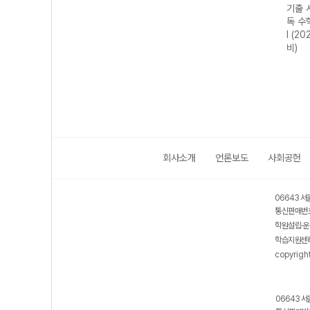
 N회
기출 시리즈 N회
기출 시리즈 N회
기출 시리즈 N회
기출 
 미적
독 영어영역 고난
독 국어영역 현대
독 국어영역 과학
독 수
수능
도 유형 180제
시 (2027 수능
·기술 (2027 수
I (2
(2027 수능 대
대비)
능 대비)
비)
비)
회사소개
언론보도
사회공헌
06643 서
통신판매번호
학원설립·운
학습지원센터
copyrigh
06643 서