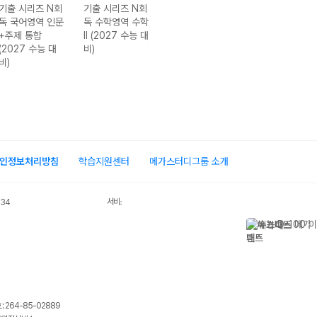
기출 시리즈 N회
기출 시리즈 N회
기출 시리즈 N회
기출 시리즈 N회
독 국어영역 인문
독 수학영역 수학
독 수학영역 미적
독 영어영역 고
+주제 통합
II (2027 수능 대
분 (2027 수능
도 유형 180제
(2027 수능 대
비)
대비)
(2027 수능 대
비)
비)
인정보처리방침
학습지원센터
메가스터디그룹 소개
서비스 가입사실 확인
034
 264-85-02889