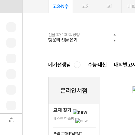
고3·N수
고2
고1
대
선물 3개 100% 당첨!
선물 100% 증정!
여름방학 스터디 캐시백
2027 러셀 단과
스마트러닝앱
메가패스
메가패스 수강생 무료혜택!
사회공헌 캠페인
행운의 선물 뽑기
메가스터디 X 올리브
메가런 썸머스쿨
강사 공개선발
설문 EVENT
3일 무료 체험권
메가클럽 멤버십
희망이룸 메가나눔
영
메가선생님
수능·내신
대학별고
온라인서점
교재 찾기
베스트 한줄평
TOP
8월 구매 EVENT