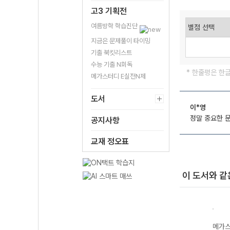
고3 기획전
여름방학 학습진단
지금은 문제풀이 타이밍
기출 북킷리스트
수능 기출 N회독
* 한줄평은 한
메가스터디 E실전N제
도서
이*영
정말 중요한 
공지사항
교재 정오표
이 도서와 같
수능
메가스터디 수능
메가스터디 수능
메가스터디 수능
메가스