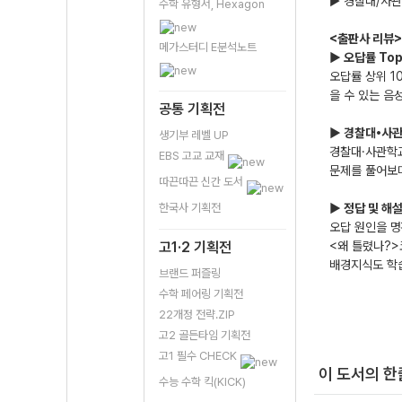
▶ 경찰대/사관
수학 유형서, Hexagon
<출판사 리뷰>
메가스터디 E분석노트
▶ 오답률 Top
오답률 상위 1
을 수 있는 음
공통 기획전
▶ 경찰대•사
생기부 레벨 UP
경찰대·사관학교
EBS 고교 교재
문제를 풀어보며
따끈따끈 신간 도서
한국사 기획전
▶ 정답 및 해
오답 원인을 
고1·2 기획전
<왜 틀렸나?>
배경지식도 학습
브랜드 퍼즐링
수학 페어링 기획전
22개정 전략.ZIP
고2 골든타임 기획전
고1 필수 CHECK
이 도서의 
수능 수학 킥(KICK)