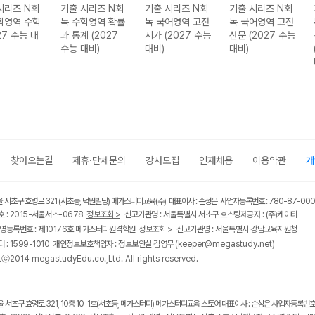
시리즈 N회
기출 시리즈 N회
기출 시리즈 N회
기출 시리즈 N회
학영역 수학
독 수학영역 확률
독 국어영역 고전
독 국어영역 고전
027 수능 대
과 통계 (2027
시가 (2027 수능
산문 (2027 수능
수능 대비)
대비)
대비)
찾아오는길
제휴·단체문의
강사모집
인재채용
이용약관
개
울 서초구 효령로 321 (서초동, 덕원빌딩) 메가스터디교육(주) 대표이사 : 손성은 사업자등록번호 : 780-87-00
 : 2015-서울서초-0678
정보조회 >
신고기관명 : 서울특별시 서초구 호스팅제공자 : (주)케이티
영등록번호 : 제10176호 메가스터디원격학원
정보조회 >
신고기관명 : 서울특별시 강남교육지원청
 : 1599-1010 개인정보보호책임자 : 정보보안실 김영무
(keeper@megastudy.net)
tⓒ2014 megastudyEdu.co.,Ltd. All rights reserved.
울 서초구 효령로 321, 10층 10-1호(서초동, 메가스터디) 메가스터디교육 스토어 대표이사 : 손성은 사업자등록번호 :