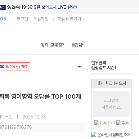
9/2(수) 19:30
9월 모의고사 LIVE 설명회
신청
105
로그인
회원가입
학원 바로가기
현우진의
강좌 · 교재 찾기
통합검색
킬링캠프 시즌1
T
8/10(월) 마감
다채로운 난도
30
8/10(월) 마감
실전 모의고사
내가 최근 본 도서
회독 영어영역 오답률 TOP 100제
로그인후
사용하세요.
터디북스
|
2025-12-15
0/0
 9791129716378