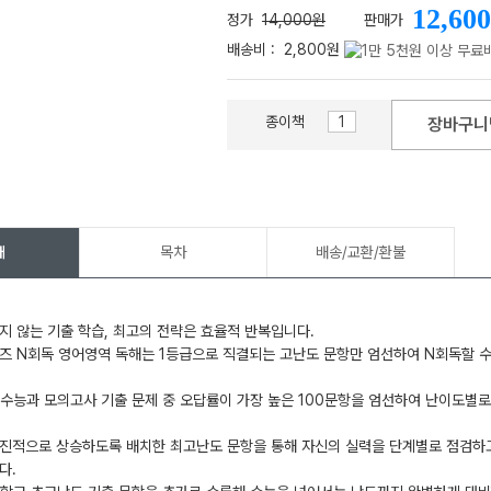
12,600
정가
14,000원
판매가
배송비 :
2,800원
종이책
장바구니
메가스터디
개
목차
배송/교환/환불
지 않는 기출 학습, 최고의 전략은 효율적 반복입니다.
즈 N회독 영어영역 독해는 1등급으로 직결되는 고난도 문항만 엄선하여 N회독할 수
 수능과 모의고사 기출 문제 중 오답률이 가장 높은 100문항을 엄선하여 난이도별
진적으로 상승하도록 배치한 최고난도 문항을 통해 자신의 실력을 단계별로 점검하고,
다.