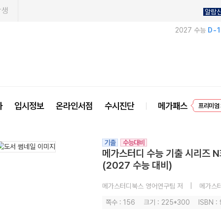
학생
알람
2027 수능
D-
EVEN
사
입시정보
온라인서점
수시진단
메가패스
프리미엄 
기출
수능대비
메가스터디 수능 기출 시리즈 N
(2027 수능 대비)
메가스터디북스 영어연구팀 저
|
메가스
쪽수 : 156
크기 : 225*300
ISBN :