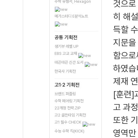
것으로 
수학 유형서, Hexagon
히 해설
메가스터디 E분석노트
득할 
공통 기획전
지문을 
생기부 레벨 UP
함으로
EBS 고교 교재
따끈따끈 신간 도서
하였습
한국사 기획전
제재 
고1·2 기획전
[훈련]
브랜드 퍼즐링
수학 페어링 기획전
고 과
22개정 전략.ZIP
고2 골든타임 기획전
또한 
고1 필수 CHECK
영역만
수능 수학 킥(KICK)