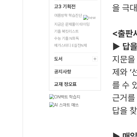
을 극
고3 기획전
여름방학 학습진단
지금은 문제풀이 타이밍
<출판
기출 북킷리스트
수능 기출 N회독
▶ 답
메가스터디 E실전N제
지문을 
도서
제와 ‘
공지사항
를 수 
교재 정오표
근거를
답을 찾
▶ 매일