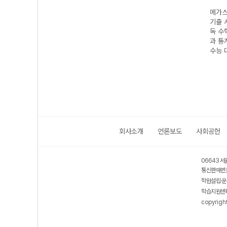
수능
메가스터디 수능
메가스터디 수능
메가스터디 수능
메가스
 N회
기출 시리즈 N회
기출 시리즈 N회
기출 시리즈 N회
기출 
 미적
독 영어영역 고난
독 국어영역 과학
독 수학영역 수학
독 수
수능
도 유형 180제
·기술 (2027 수
I (2027 수능 대
과 통계
(2027 수능 대
능 대비)
비)
수능 
비)
회사소개
언론보도
사회공헌
06643 서
통신판매번호
학원설립·운
학습지원센터
copyrigh