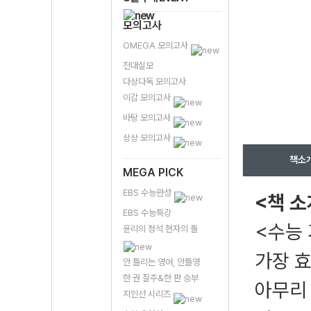
모의고사
OMEGA 모의고사
전대실모
다상다독 모의고사
이감 모의고사
바탕 모의고사
상상 모의고사
책소
MEGA PICK
EBS 수능완성
<책 소
EBS 수능특강
<수능 
윤리의 정석 현자의 돌
가장 
안 틀리는 영어, 안틀영
한 권 질주&한 판 승부
아무리
지인선 시리즈