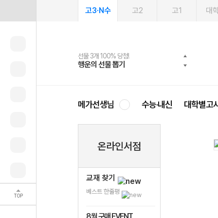
고3·N수
고2
고1
대
선물 3개 100% 당첨!
선물 100% 증정!
여름방학 스터디 캐시백
2027 러셀 단과
스마트러닝앱
메가패스
메가패스 수강생 무료혜택!
사회공헌 캠페인
행운의 선물 뽑기
메가스터디 X 올리브
메가런 썸머스쿨
강사 공개선발
설문 EVENT
3일 무료 체험권
메가클럽 멤버십
희망이룸 메가나눔
영
메가선생님
수능·내신
대학별고
온라인서점
교재 찾기
베스트 한줄평
TOP
8월 구매 EVENT